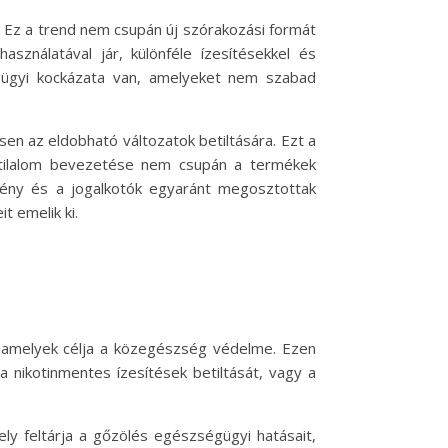
. Ez a trend nem csupán új szórakozási formát
sználatával jár, különféle ízesítésekkel és
égügyi kockázata van, amelyeket nem szabad
en az eldobható változatok betiltására. Ezt a
e tilalom bevezetése nem csupán a termékek
emény és a jogalkotók egyaránt megosztottak
t emelik ki.
, amelyek célja a közegészség védelme. Ezen
 nikotinmentes ízesítések betiltását, vagy a
ly feltárja a gőzölés egészségügyi hatásait,