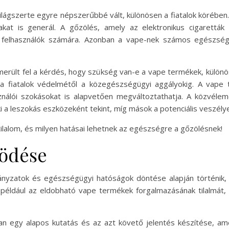
ilágszerte egyre népszerűbbé vált, különösen a fiatalok körében
at is generál. A gőzölés, amely az elektronikus cigaretták ha
i a felhasználók számára. Azonban a vape-nek számos egészs
rült fel a kérdés, hogy szükség van-e a vape termékek, különös
 a fiatalok védelmétől a közegészségügyi aggályokig. A vap
ználói szokásokat is alapvetően megváltoztathatja. A közvél
 a leszokás eszközeként tekint, míg mások a potenciális veszélyei
lalom, és milyen hatásai lehetnek az egészségre a gőzölésnek!
ködése
ányzatok és egészségügyi hatóságok döntése alapján történik
például az eldobható vape termékek forgalmazásának tilalmát, a
an egy alapos kutatás és az azt követő jelentés készítése, ame