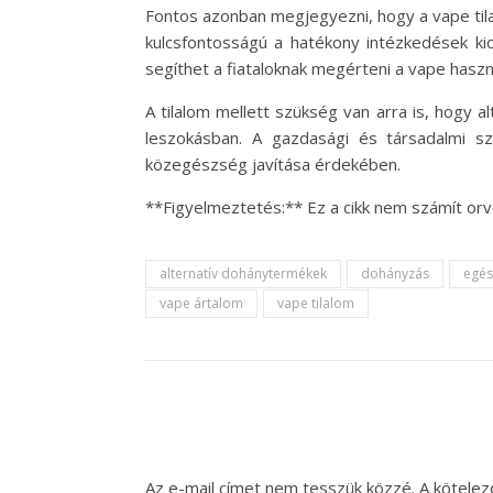
Fontos azonban megjegyezni, hogy a vape til
kulcsfontosságú a hatékony intézkedések ki
segíthet a fiataloknak megérteni a vape haszn
A tilalom mellett szükség van arra is, hogy 
leszokásban. A gazdasági és társadalmi 
közegészség javítása érdekében.
**Figyelmeztetés:** Ez a cikk nem számít or
alternatív dohánytermékek
dohányzás
egés
vape ártalom
vape tilalom
Az e-mail címet nem tesszük közzé.
A kötele