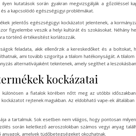
z ilyen kutatások során gyakran megvizsgálják a gőzöléssel kap
t, és a kapcsolódó egészségügyi problémákat.
kek jelentős egészségügyi kockázatot jelentenek, a kormányzat
szor figyelembe veszik a helyi kultúrát és szokásokat. Néhány h
ra történő értékesítést korlátozzák.
óságok feladata, akik ellenőrzik a kereskedőket és a boltokat, 
hatnak, ami tovább szigorítja a tilalom hatékonyságát. A tilalo
zás alternatívájaként tekintenek, amely segíthet a leszokásban
termékek kockázatai
különösen a fiatalok körében nőtt meg az utóbbi időszakban
kockázatot rejtenek magukban. Az eldobható vape-ek általában 
ája a tartalmuk. Sok esetben nem világos, hogy pontosan milye
ölés során keletkező aeroszolokban számos vegyi anyag találh
sítő anyagok, amelyek tüdőbetegségeket okozhatnak.