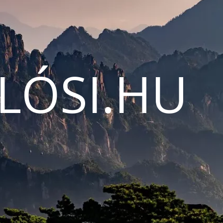
LÓSI.HU
N