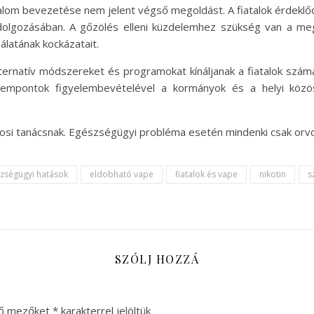
alom bevezetése nem jelent végső megoldást. A fiatalok érdekl
dolgozásában. A gőzölés elleni küzdelemhez szükség van a megf
álatának kockázatait.
alternatív módszereket és programokat kínáljanak a fiatalok szá
szempontok figyelembevételével a kormányok és a helyi köz
vosi tanácsnak. Egészségügyi probléma esetén mindenki csak orv
zségügyi hatások
eldobható vape
fiatalok és vape
nikotin
s
SZÓLJ HOZZÁ
ző mezőket
*
karakterrel jelöltük