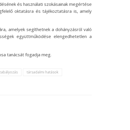
ődésének és használati szokásainak megértése
elelő oktatásra és tájékoztatásra is, amely
mára, amelyek segíthetnek a dohányzásról való
össégek együttműködése elengedhetetlen a
osa tanácsát fogadja meg.
zabályozás
társadalmi hatások