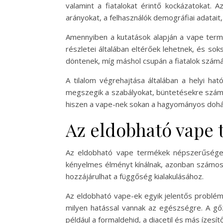
valamint a fiatalokat érintő kockázatokat. A
arányokat, a felhasználók demográfiai adatai
Amennyiben a kutatások alapján a vape termé
részletei általában eltérőek lehetnek, és sok
döntenek, míg máshol csupán a fiatalok számá
A tilalom végrehajtása általában a helyi hat
megszegik a szabályokat, büntetésekre számít
hiszen a vape-nek sokan a hagyományos dohány
Az eldobható vape 
Az eldobható vape termékek népszerűsége 
kényelmes élményt kínálnak, azonban számos 
hozzájárulhat a függőség kialakulásához.
Az eldobható vape-ek egyik jelentős problém
milyen hatással vannak az egészségre. A gőz
például a formaldehid, a diacetil és más íze