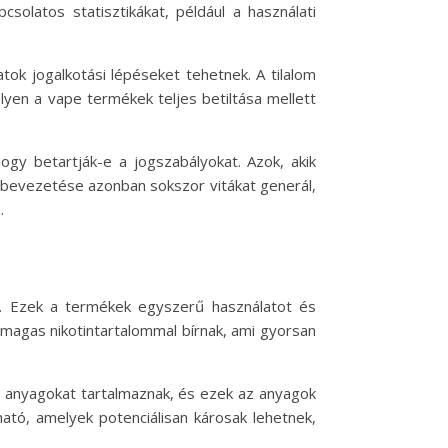
csolatos statisztikákat, például a használati
ok jogalkotási lépéseket tehetnek. A tilalom
elyen a vape termékek teljes betiltása mellett
hogy betartják-e a jogszabályokat. Azok, akik
m bevezetése azonban sokszor vitákat generál,
.
. Ezek a termékek egyszerű használatot és
magas nikotintartalommal bírnak, ami gyorsan
n anyagokat tartalmaznak, és ezek az anyagok
ató, amelyek potenciálisan károsak lehetnek,