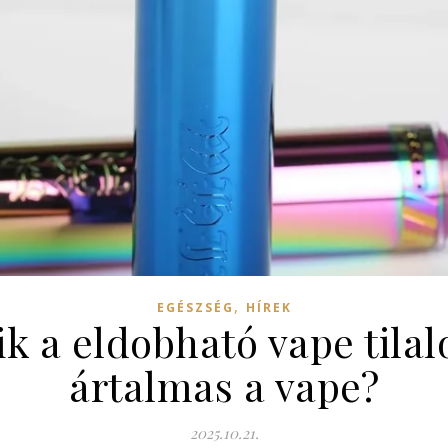
,
EGÉSZSÉG
HÍREK
 a eldobható vape tila
ártalmas a vape?
2025.10.21.