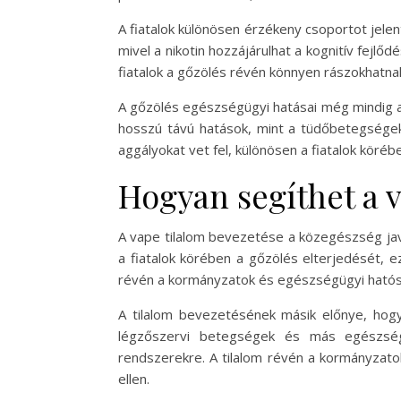
A fiatalok különösen érzékeny csoportot jelen
mivel a nikotin hozzájárulhat a kognitív fej
fiatalok a gőzölés révén könnyen rászokhatnak 
A gőzölés egészségügyi hatásai még mindig akt
hosszú távú hatások, mint a tüdőbetegségek
aggályokat vet fel, különösen a fiatalok körébe
Hogyan segíthet a v
A vape tilalom bevezetése a közegészség jav
a fiatalok körében a gőzölés elterjedését, ez
révén a kormányzatok és egészségügyi hatósá
A tilalom bevezetésének másik előnye, hogy
légzőszervi betegségek és más egészség
rendszerekre. A tilalom révén a kormányzato
ellen.