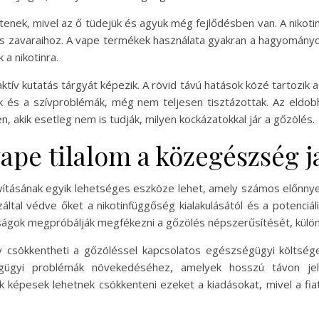
tenek, mivel az ő tüdejük és agyuk még fejlődésben van. A nikoti
lődés zavaraihoz. A vape termékek használata gyakran a hagyomány
a nikotinra.
ív kutatás tárgyát képezik. A rövid távú hatások közé tartozik a 
 és a szívproblémák, még nem teljesen tisztázottak. Az eldo
n, akik esetleg nem is tudják, milyen kockázatokkal jár a gőzölés.
ape tilalom a közegészség j
ításának egyik lehetséges eszköze lehet, amely számos előnnyel 
által védve őket a nikotinfüggőség kialakulásától és a potenciá
gok megpróbálják megfékezni a gőzölés népszerűsítését, különös
 csökkentheti a gőzöléssel kapcsolatos egészségügyi költségek
ügyi problémák növekedéséhez, amelyek hosszú távon jel
k képesek lehetnek csökkenteni ezeket a kiadásokat, mivel a fi