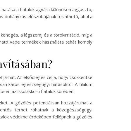
n hatása a fiatalok agyára különösen aggasztó,
os dohányzás előszobájának tekinthető, ahol a
köhögés, a légszomj és a torokirritáció, míg a
bható vape termékek használata tehát komoly
avításában?
járhat. Az elsődleges célja, hogy csökkentse
lisan káros egészségügyi hatásoktól. A tilalom
en az iskoláskorú fiatalok körében.
et. A gőzölés potenciálisan hozzájárulhat a
entős terhet róhatnak a közegészségügyi
atalok védelme érdekében fellépnek a gőzölés