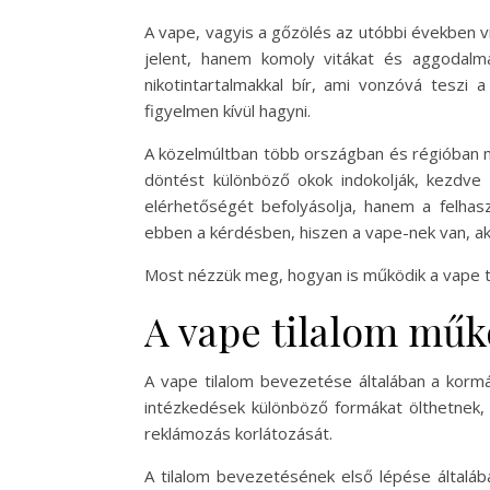
A vape, vagyis a gőzölés az utóbbi években v
jelent, hanem komoly vitákat és aggodalmak
nikotintartalmakkal bír, ami vonzóvá tesz
figyelmen kívül hagyni.
A közelmúltban több országban és régióban me
döntést különböző okok indokolják, kezdve
elérhetőségét befolyásolja, hanem a felhas
ebben a kérdésben, hiszen a vape-nek van, aki
Most nézzük meg, hogyan is működik a vape ti
A vape tilalom mű
A vape tilalom bevezetése általában a korm
intézkedések különböző formákat ölthetnek, 
reklámozás korlátozását.
A tilalom bevezetésének első lépése általáb