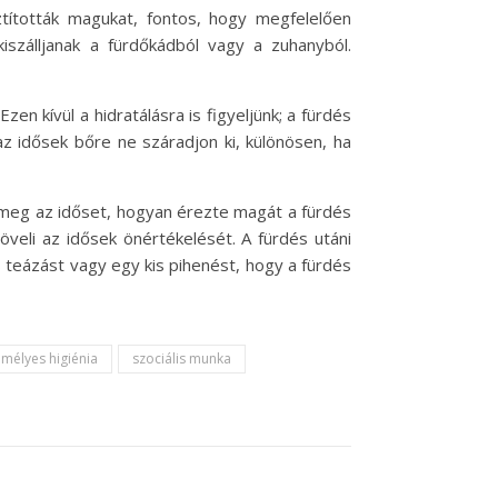
tították magukat, fontos, hogy megfelelően
iszálljanak a fürdőkádból vagy a zuhanyból.
n kívül a hidratálásra is figyeljünk; a fürdés
z idősek bőre ne száradjon ki, különösen, ha
 meg az időset, hogyan érezte magát a fürdés
növeli az idősek önértékelését. A fürdés utáni
 teázást vagy egy kis pihenést, hogy a fürdés
mélyes higiénia
szociális munka