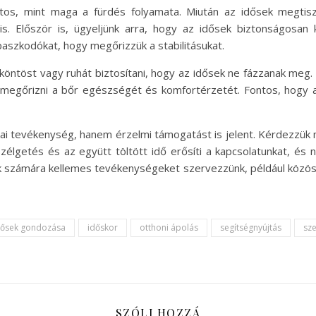
ntos, mint maga a fürdés folyamata. Miután az idősek megtisz
 Először is, ügyeljünk arra, hogy az idősek biztonságosan k
aszkodókat, hogy megőrizzük a stabilitásukat.
öntöst vagy ruhát biztosítani, hogy az idősek ne fázzanak meg. Eze
 megőrizni a bőr egészségét és komfortérzetét. Fontos, hogy a
ikai tevékenység, hanem érzelmi támogatást is jelent. Kérdezzük
szélgetés és az együtt töltött idő erősíti a kapcsolatunkat, és 
ek számára kellemes tevékenységeket szervezzünk, például közös
dősek gondozása
időskor
otthoni ápolás
segítségnyújtás
sze
SZÓLJ HOZZÁ