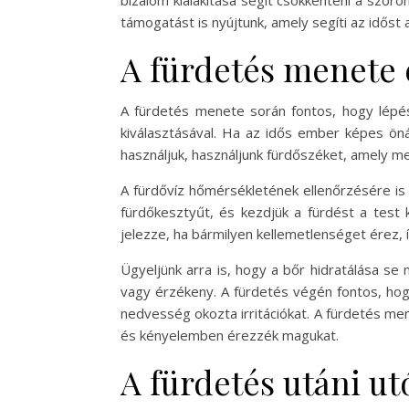
bizalom kialakítása segít csökkenteni a szoro
támogatást is nyújtunk, amely segíti az idős
A fürdetés menete 
A fürdetés menete során fontos, hogy lépés
kiválasztásával. Ha az idős ember képes önál
használjuk, használjunk fürdőszéket, amely meg
A fürdővíz hőmérsékletének ellenőrzésére is f
fürdőkesztyűt, és kezdjük a fürdést a test k
jelezze, ha bármilyen kellemetlenséget érez, í
Ügyeljünk arra is, hogy a bőr hidratálása se
vagy érzékeny. A fürdetés végén fontos, hog
nedvesség okozta irritációkat. A fürdetés me
és kényelemben érezzék magukat.
A fürdetés utáni u