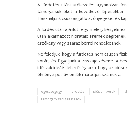
A fürdetés utáni utókezelés ugyanolyan fo
támogassuk őket a következő lépésekben is.
Használjunk csúszásgátló szőnyegeket és kap
A fürdés után ajánlott egy meleg, kényelmes k
után alkalmazott hidratáló krémek segítenek
érzékeny vagy száraz bőrrel rendelkeznek.
Ne feledjük, hogy a fürdetés nem csupán fiz
során, és figyeljünk a visszajelzéseire. A be
időszak ideális lehetőség arra, hogy az idős
élménye pozitív emlék maradjon számukra.
egészségügy
fürdetés
idős emberek
i
támogató szolgáltatások