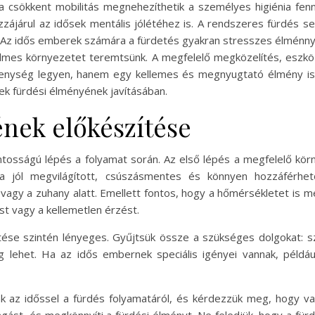
 a csökkent mobilitás megnehezíthetik a személyes higiénia fen
ájárul az idősek mentális jólétéhez is. A rendszeres fürdés se
t. Az idős emberek számára a fürdetés gyakran stresszes élménny
lmes környezetet teremtsünk. A megfelelő megközelítés, eszköz
enység legyen, hanem egy kellemes és megnyugtató élmény is
ek fürdési élményének javításában.
ének előkészítése
ontosságú lépés a folyamat során. Az első lépés a megfelelő k
ba jól megvilágított, csúszásmentes és könnyen hozzáférhet
gy a zuhany alatt. Emellett fontos, hogy a hőmérsékletet is meg
ést vagy a kellemetlen érzést.
se szintén lényeges. Gyűjtsük össze a szükséges dolgokat: szi
 lehet. Ha az idős embernek speciális igényei vannak, példáu
k az időssel a fürdés folyamatáról, és kérdezzük meg, hogy van