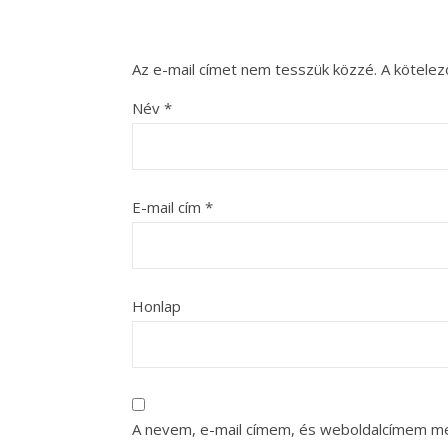
Az e-mail címet nem tesszük közzé.
A kötele
Név
*
E-mail cím
*
Honlap
A nevem, e-mail címem, és weboldalcímem m