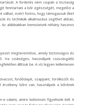
ntartását. A fürdetés nem csupán a tisztaság
gít fenntartani a bőr egészségét, megelőzi a
é válhat, ezért fontos, hogy támogassuk őket
ök és technikák alkalmazása segíthet abban,
. Az alábbiakban bemutatunk néhány hasznos
örnyezet megteremtése, amely biztonságos és
ő. Ha szükséges, használjunk csúszásgátló
felelően állítsuk be. A víz legyen kellemesen
vacsot, fürdőolajat, szappant, törölközőt és
l érzékeny bőre van, használjunk a bőrének
-e valami, amire különösen figyelnünk kell. A