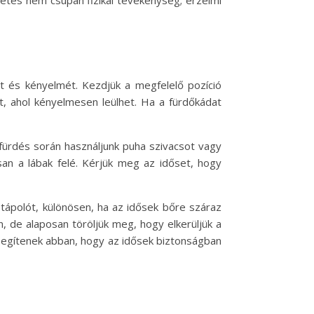
rdetés nem csupán fizikai tevékenység; érzelmi
t és kényelmét. Kezdjük a megfelelő pozíció
tt, ahol kényelmesen leülhet. Ha a fürdőkádat
A fürdés során használjunk puha szivacsot vagy
osan a lábak felé. Kérjük meg az időset, hogy
stápolót, különösen, ha az idősek bőre száraz
 de alaposan töröljük meg, hogy elkerüljük a
 segítenek abban, hogy az idősek biztonságban