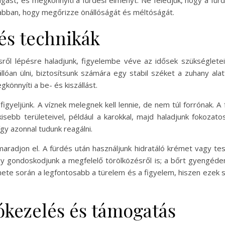
ngást, és megkönnyíti a fürdési élményt. Ne feledjük, hogy a fü
t abban, hogy megőrizze önállóságát és méltóságát.
és technikák
ről lépésre haladjunk, figyelembe véve az idősek szükségletei
lóan ülni, biztosítsunk számára egy stabil széket a zuhany ala
könnyíti a be- és kiszállást.
igyeljünk. A víznek melegnek kell lennie, de nem túl forrónak. 
isebb területeivel, például a karokkal, majd haladjunk fokozat
gy azonnal tudunk reagálni.
 maradjon el. A fürdés után használjunk hidratáló krémet vagy te
y gondoskodjunk a megfelelő törölközésről is; a bőrt gyengéden,
nete során a legfontosabb a türelem és a figyelem, hiszen ezek
tókezelés és támogatás