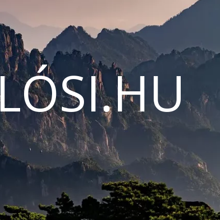
LÓSI.HU
N