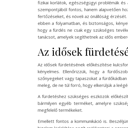
fizikai korlátok, egészségügyi problémák és
szempontjából fontos, hanem alapvetően hozz
fertőzéseket, és növeli az önállóság érzésé
ebben a folyamatban, és biztonságos, kénye
hogy a fürdés ne csak egy szükséges tevék
tanácsot, amelyek segíthetnek az idős ember
Az idősek fürdetés
Az idősek fürdetésének előkészítése kulcsf
kényelmes. Ellenőrizzük, hogy a fürdőszo
szőnyegeket vagy tapaszokat a fürdőkádban va
meleg, de ne túl forró, hogy elkerüljük a leég
A fürdetéshez szükséges eszközök előkészíté
bármilyen egyéb terméket, amelyre szükség
megfelelő termékeket.
Emellett fontos a kommunikáció is. Beszéljün