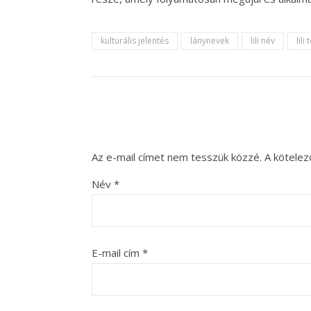
kulturális jelentés
lánynevek
lili név
lili
Az e-mail címet nem tesszük közzé.
A kötele
Név
*
E-mail cím
*