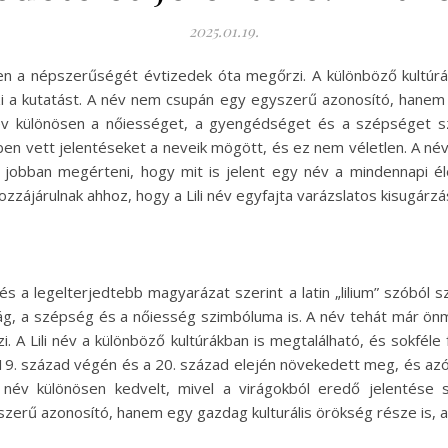
2025.01.19.
szen a népszerűségét évtizedek óta megőrzi. A különböző kultú
 a kutatást. A név nem csupán egy egyszerű azonosító, hanem eg
név különösen a nőiességet, a gyengédséget és a szépséget szi
 vett jelentéseket a neveik mögött, és ez nem véletlen. A név e
k jobban megérteni, hogy mit is jelent egy név a mindennapi é
zájárulnak ahhoz, hogy a Lili név egyfajta varázslatos kisugárzás
és a legelterjedtebb magyarázat szerint a latin „lilium” szóból szá
g, a szépség és a nőiesség szimbóluma is. A név tehát már önm
. A Lili név a különböző kultúrákban is megtalálható, és sokféle for
19. század végén és a 20. század elején növekedett meg, és azót
 név különösen kedvelt, mivel a virágokból eredő jelentése s
erű azonosító, hanem egy gazdag kulturális örökség része is, am