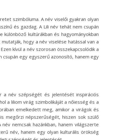
eretet szimbóluma. A név viselői gyakran olyan
kszínű és gazdag. A Lili név tehát nem csupán
ése különböző kultúrákban és hagyományokban
t mutatják, hogy a név viselése hatással van a
. Ezen kívül a név szorosan összekapcsolódik a
 nem csupán egy egyszerű azonosító, hanem egy
r a név szépségét és jelentését inspirációs
 a liliom virág szimbolikáját a nőiesség és a
orában emelkedett meg, amikor a virágok és
n is megőrzi népszerűségét, hiszen sok szülő
 A név nemcsak hazánkban, hanem világszerte
zerű név, hanem egy olyan kulturális örökség
eti szépségét és jelentését.