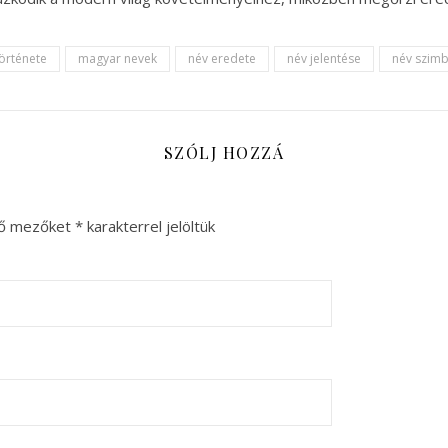
 története
magyar nevek
név eredete
név jelentése
név szimb
SZÓLJ HOZZÁ
ző mezőket
*
karakterrel jelöltük