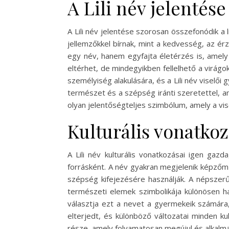
A Lili név jelentése
A Lili név jelentése szorosan összefonódik a 
jellemzőkkel bírnak, mint a kedvesség, az ér
egy név, hanem egyfajta életérzés is, amel
eltérhet, de mindegyikben fellelhető a virágo
személyiség alakulására, és a Lili név viselő
természet és a szépség iránti szeretettel, a
olyan jelentőségteljes szimbólum, amely a vise
Kulturális vonatko
A Lili név kulturális vonatkozásai igen ga
forrásként. A név gyakran megjelenik képzőmű
szépség kifejezésére használják. A népsze
természeti elemek szimbolikája különösen ha
választja ezt a nevet a gyermekeik számára
elterjedt, és különböző változatai minden k
része, amely folyamatosan megújul és alkalm