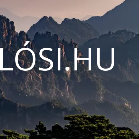
LÓSI.HU
N