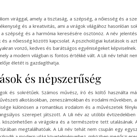
liliom virággal, amely a tisztaság, a szépség, a nőiesség és a sz
zékenység és a kreativitás, ami a virágok világához hasonlóan so
y a szépség és a harmónia keresésére ösztönöz. A név jelent
k és a nőiesség közötti kapcsolat. A pszichológiai kutatások is az
i gyakran vonzó, kedves és barátságos egyéniségeket képviselnek
mely a modern világban is fontos értékké vált. A Lili név tehát
lője életét is gazdagíthatja.
zások és népszerűség
zdagok és sokrétűek. Számos művész, író és költő használta má
vészeti alkotásokban, zeneszámokban és irodalmi művekben, ahol
rűsége különösen a romantikus irodalom és a művészetek fényk
ngsúlyos szerepet játszott. A Lili név az utóbbi évtizedekbe
, köszönhetően a virágokra és a természetre tett utalásának.
ultúrában megtalálhatóak. A Lili név tehát nem csupán egy egys
azkodik a modern világ követelményeihez, miközben megőrzi ered