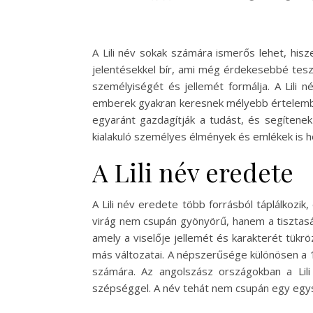
A Lili név sokak számára ismerős lehet, hi
jelentésekkel bír, ami még érdekesebbé teszi
személyiségét és jellemét formálja. A Lili 
emberek gyakran keresnek mélyebb értelemben
egyaránt gazdagítják a tudást, és segítene
kialakuló személyes élmények és emlékek is hoz
A Lili név eredete
A Lili név eredete több forrásból táplálkozik, 
virág nem csupán gyönyörű, hanem a tisztasá
amely a viselője jellemét és karakterét tükrözi
más változatai. A népszerűsége különösen a 
számára. Az angolszász országokban a Lili
szépséggel. A név tehát nem csupán egy egysz