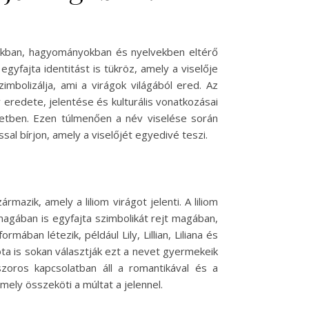
rákban, hagyományokban és nyelvekben eltérő
yfajta identitást is tükröz, amely a viselője
mbolizálja, ami a virágok világából ered. Az
redete, jelentése és kulturális vonatkozásai
letben. Ezen túlmenően a név viselése során
sal bírjon, amely a viselőjét egyedivé teszi.
rmazik, amely a liliom virágot jelenti. A liliom
agában is egyfajta szimbolikát rejt magában,
mában létezik, például Lily, Lillian, Liliana és
a is sokan választják ezt a nevet gyermekeik
zoros kapcsolatban áll a romantikával és a
ely összeköti a múltat a jelennel.