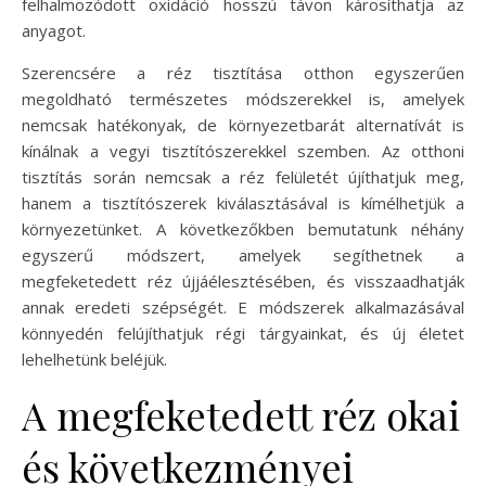
felhalmozódott oxidáció hosszú távon károsíthatja az
anyagot.
Szerencsére a réz tisztítása otthon egyszerűen
megoldható természetes módszerekkel is, amelyek
nemcsak hatékonyak, de környezetbarát alternatívát is
kínálnak a vegyi tisztítószerekkel szemben. Az otthoni
tisztítás során nemcsak a réz felületét újíthatjuk meg,
hanem a tisztítószerek kiválasztásával is kímélhetjük a
környezetünket. A következőkben bemutatunk néhány
egyszerű módszert, amelyek segíthetnek a
megfeketedett réz újjáélesztésében, és visszaadhatják
annak eredeti szépségét. E módszerek alkalmazásával
könnyedén felújíthatjuk régi tárgyainkat, és új életet
lehelhetünk beléjük.
A megfeketedett réz okai
és következményei