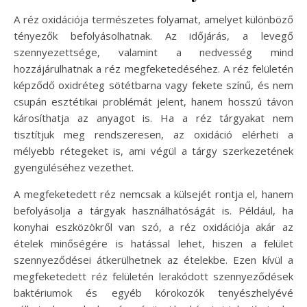
A réz oxidációja természetes folyamat, amelyet különböző
tényezők befolyásolhatnak. Az időjárás, a levegő
szennyezettsége, valamint a nedvesség mind
hozzájárulhatnak a réz megfeketedéséhez. A réz felületén
képződő oxidréteg sötétbarna vagy fekete színű, és nem
csupán esztétikai problémát jelent, hanem hosszú távon
károsíthatja az anyagot is. Ha a réz tárgyakat nem
tisztítjuk meg rendszeresen, az oxidáció elérheti a
mélyebb rétegeket is, ami végül a tárgy szerkezetének
gyengüléséhez vezethet.
A megfeketedett réz nemcsak a külsejét rontja el, hanem
befolyásolja a tárgyak használhatóságát is. Például, ha
konyhai eszközökről van szó, a réz oxidációja akár az
ételek minőségére is hatással lehet, hiszen a felület
szennyeződései átkerülhetnek az ételekbe. Ezen kívül a
megfeketedett réz felületén lerakódott szennyeződések
baktériumok és egyéb kórokozók tenyészhelyévé