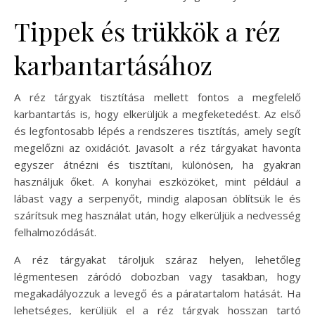
Tippek és trükkök a réz
karbantartásához
A réz tárgyak tisztítása mellett fontos a megfelelő
karbantartás is, hogy elkerüljük a megfeketedést. Az első
és legfontosabb lépés a rendszeres tisztítás, amely segít
megelőzni az oxidációt. Javasolt a réz tárgyakat havonta
egyszer átnézni és tisztítani, különösen, ha gyakran
használjuk őket. A konyhai eszközöket, mint például a
lábast vagy a serpenyőt, mindig alaposan öblítsük le és
szárítsuk meg használat után, hogy elkerüljük a nedvesség
felhalmozódását.
A réz tárgyakat tároljuk száraz helyen, lehetőleg
légmentesen záródó dobozban vagy tasakban, hogy
megakadályozzuk a levegő és a páratartalom hatását. Ha
lehetséges, kerüljük el a réz tárgyak hosszan tartó