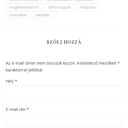
megfeketedett réz
otthoni tippek
rézápolás
réztisztítás
takarítás
SZÓLJ HOZZÁ
Az e-mail címet nem tesszük közzé.
A kötelező mezőket
*
karakterrel jelöltük
Név
*
E-mail cím
*