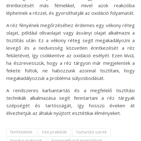
érintkezését más fémekkel, mivel azok reakcióba
léphetnek a rézzel, és gyorsíthatják az oxidáció folyamatát.
A réz fényének megőrzéséhez érdemes egy vékony réteg
olajat, például olívaolajat vagy ásványi olajat alkalmazni a
tisztítás után. Ez a vékony réteg segít megakadályozni a
levegő és a nedvesség közvetlen érintkezését a réz
felületével, így csökkentve az oxidáció esélyét. Ezen kívül,
ha észrevesszük, hogy a réz tárgyon már megjelentek a
fekete foltok, ne habozzunk azonnal tisztítani, hogy
megakadályozzuk a probléma súlyosbodását.
A rendszeres karbantartás és a megfelelő tisztítási
technikák alkalmazása segít fenntartani a réz tárgyak
szépségét és tartósságát, így hosszú éveken át
élvezhetjük az általuk nyújtott esztétikai élményeket.
fémfelületek
házi praktikák
háztartási szerek
konyhai eszközök
környezetbarát megoldások