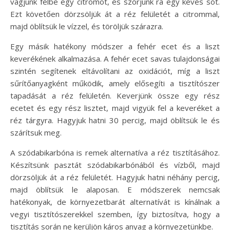
vágjunk félbe egy citromot, és szórjunk rá egy kevés sót.
Ezt követően dörzsöljük át a réz felületét a citrommal,
majd öblítsük le vízzel, és töröljük szárazra.
Egy másik hatékony módszer a fehér ecet és a liszt
keverékének alkalmazása. A fehér ecet savas tulajdonságai
szintén segítenek eltávolítani az oxidációt, míg a liszt
sűrítőanyagként működik, amely elősegíti a tisztítószer
tapadását a réz felületén. Keverjünk össze egy rész
ecetet és egy rész lisztet, majd vigyük fel a keveréket a
réz tárgyra. Hagyjuk hatni 30 percig, majd öblítsük le és
szárítsuk meg.
A szódabikarbóna is remek alternatíva a réz tisztításához.
Készítsünk pasztát szódabikarbónából és vízből, majd
dörzsöljük át a réz felületét. Hagyjuk hatni néhány percig,
majd öblítsük le alaposan. E módszerek nemcsak
hatékonyak, de környezetbarát alternatívát is kínálnak a
vegyi tisztítószerekkel szemben, így biztosítva, hogy a
tisztítás során ne kerüljön káros anyag a környezetünkbe.