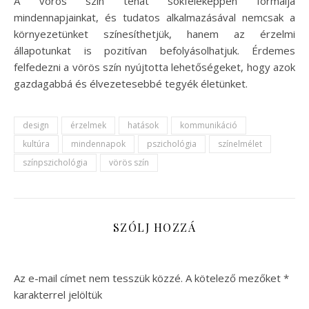
A vörös szín tehát sokféleképpen formálja
mindennapjainkat, és tudatos alkalmazásával nemcsak a
környezetünket színesíthetjük, hanem az érzelmi
állapotunkat is pozitívan befolyásolhatjuk. Érdemes
felfedezni a vörös szín nyújtotta lehetőségeket, hogy azok
gazdagabbá és élvezetesebbé tegyék életünket.
design
érzelmek
hatások
kommunikáció
kultúra
mindennapok
pszichológia
színelmélet
színpszichológia
vörös szín
SZÓLJ HOZZÁ
Az e-mail címet nem tesszük közzé.
A kötelező mezőket
*
karakterrel jelöltük