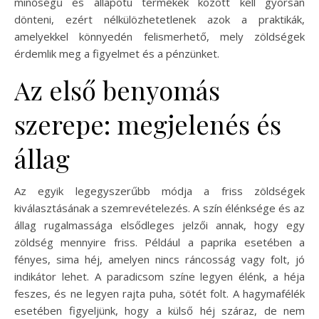
minőségű és állapotú termékek között kell gyorsan
dönteni, ezért nélkülözhetetlenek azok a praktikák,
amelyekkel könnyedén felismerhető, mely zöldségek
érdemlik meg a figyelmet és a pénzünket.
Az első benyomás
szerepe: megjelenés és
állag
Az egyik legegyszerűbb módja a friss zöldségek
kiválasztásának a szemrevételezés. A szín élénksége és az
állag rugalmassága elsődleges jelzői annak, hogy egy
zöldség mennyire friss. Például a paprika esetében a
fényes, sima héj, amelyen nincs ráncosság vagy folt, jó
indikátor lehet. A paradicsom színe legyen élénk, a héja
feszes, és ne legyen rajta puha, sötét folt. A hagymafélék
esetében figyeljünk, hogy a külső héj száraz, de nem