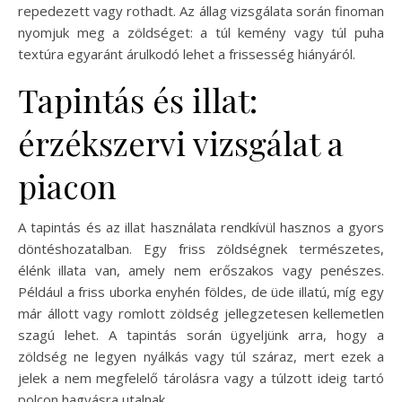
repedezett vagy rothadt. Az állag vizsgálata során finoman
nyomjuk meg a zöldséget: a túl kemény vagy túl puha
textúra egyaránt árulkodó lehet a frissesség hiányáról.
Tapintás és illat:
érzékszervi vizsgálat a
piacon
A tapintás és az illat használata rendkívül hasznos a gyors
döntéshozatalban. Egy friss zöldségnek természetes,
élénk illata van, amely nem erőszakos vagy penészes.
Például a friss uborka enyhén földes, de üde illatú, míg egy
már állott vagy romlott zöldség jellegzetesen kellemetlen
szagú lehet. A tapintás során ügyeljünk arra, hogy a
zöldség ne legyen nyálkás vagy túl száraz, mert ezek a
jelek a nem megfelelő tárolásra vagy a túlzott ideig tartó
polcon hagyásra utalnak.