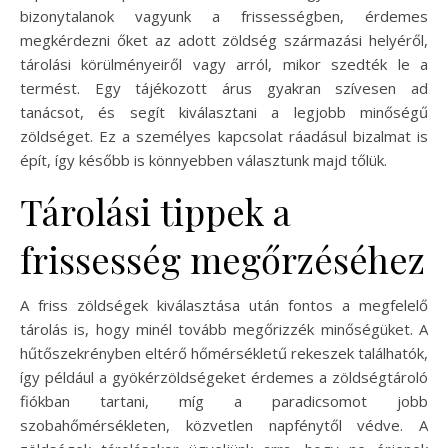
bizonytalanok vagyunk a frissességben, érdemes
megkérdezni őket az adott zöldség származási helyéről,
tárolási körülményeiről vagy arról, mikor szedték le a
termést. Egy tájékozott árus gyakran szívesen ad
tanácsot, és segít kiválasztani a legjobb minőségű
zöldséget. Ez a személyes kapcsolat ráadásul bizalmat is
épít, így később is könnyebben választunk majd tőlük.
Tárolási tippek a
frissesség megőrzéséhez
A friss zöldségek kiválasztása után fontos a megfelelő
tárolás is, hogy minél tovább megőrizzék minőségüket. A
hűtőszekrényben eltérő hőmérsékletű rekeszek találhatók,
így például a gyökérzöldségeket érdemes a zöldségtároló
fiókban tartani, míg a paradicsomot jobb
szobahőmérsékleten, közvetlen napfénytől védve. A