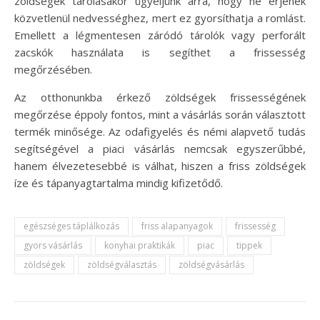
zöldségek tárolásakor ügyeljünk arra, hogy ne érjenek
közvetlenül nedvességhez, mert ez gyorsíthatja a romlást.
Emellett a légmentesen záródó tárolók vagy perforált
zacskók használata is segíthet a frissesség
megőrzésében.
Az otthonunkba érkező zöldségek frissességének
megőrzése éppoly fontos, mint a vásárlás során választott
termék minősége. Az odafigyelés és némi alapvető tudás
segítségével a piaci vásárlás nemcsak egyszerűbbé,
hanem élvezetesebbé is válhat, hiszen a friss zöldségek
íze és tápanyagtartalma mindig kifizetődő.
egészséges táplálkozás
friss alapanyagok
frissesség
gyors vásárlás
konyhai praktikák
piac
tippek
zöldségek
zöldségválasztás
zöldségvásárlás