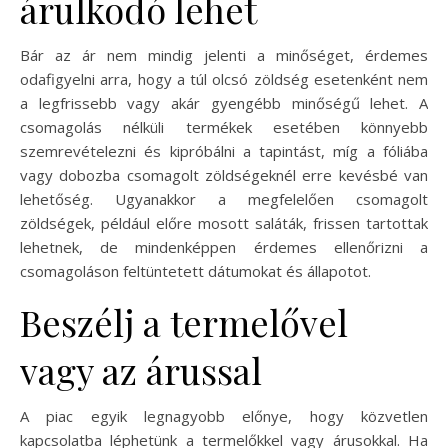
árulkodó lehet
Bár az ár nem mindig jelenti a minőséget, érdemes
odafigyelni arra, hogy a túl olcsó zöldség esetenként nem
a legfrissebb vagy akár gyengébb minőségű lehet. A
csomagolás nélküli termékek esetében könnyebb
szemrevételezni és kipróbálni a tapintást, míg a fóliába
vagy dobozba csomagolt zöldségeknél erre kevésbé van
lehetőség. Ugyanakkor a megfelelően csomagolt
zöldségek, például előre mosott saláták, frissen tartottak
lehetnek, de mindenképpen érdemes ellenőrizni a
csomagoláson feltüntetett dátumokat és állapotot.
Beszélj a termelővel
vagy az árussal
A piac egyik legnagyobb előnye, hogy közvetlen
kapcsolatba léphetünk a termelőkkel vagy árusokkal. Ha