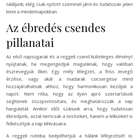
találjunk; elég csak nyitott szemmel járni és tudatosan jelen
lenni a mindennapokban.
Az ébredés csendes
pillanatai
Az első napsugarak és a reggeli csend különleges élményt
nyújtanak, ha megengedjük magunknak, hogy valóban
észrevegyük őket. Egy mély lélegzet, a friss levegő
érzése, vagy akár a madarak csicsergése mind
hozzájárulhatnak ahhoz, hogy harmonikusan kezdjük a
napot. Nem ritka, hogy az ilyen apró szertartások
segítenek összpontosítani, és meghatározzák a nap
hangulatát. Amikor időt szánunk arra, hogy tudatosan
ébredjünk, azzal nemcsak a testünket, hanem a lelkünket is
felkészítjük a nap kihívásaira.
A reggeli rutinba beépíthetjük a hálánk kifejezését is: