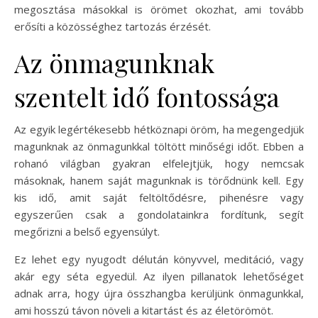
megosztása másokkal is örömet okozhat, ami tovább
erősíti a közösséghez tartozás érzését.
Az önmagunknak
szentelt idő fontossága
Az egyik legértékesebb hétköznapi öröm, ha megengedjük
magunknak az önmagunkkal töltött minőségi időt. Ebben a
rohanó világban gyakran elfelejtjük, hogy nemcsak
másoknak, hanem saját magunknak is törődnünk kell. Egy
kis idő, amit saját feltöltődésre, pihenésre vagy
egyszerűen csak a gondolatainkra fordítunk, segít
megőrizni a belső egyensúlyt.
Ez lehet egy nyugodt délután könyvvel, meditáció, vagy
akár egy séta egyedül. Az ilyen pillanatok lehetőséget
adnak arra, hogy újra összhangba kerüljünk önmagunkkal,
ami hosszú távon növeli a kitartást és az életörömöt.