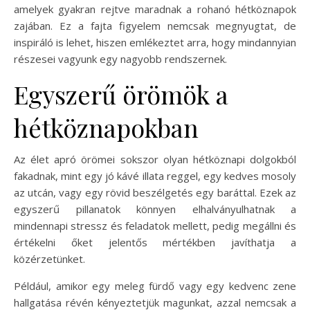
amelyek gyakran rejtve maradnak a rohanó hétköznapok
zajában. Ez a fajta figyelem nemcsak megnyugtat, de
inspiráló is lehet, hiszen emlékeztet arra, hogy mindannyian
részesei vagyunk egy nagyobb rendszernek.
Egyszerű örömök a
hétköznapokban
Az élet apró örömei sokszor olyan hétköznapi dolgokból
fakadnak, mint egy jó kávé illata reggel, egy kedves mosoly
az utcán, vagy egy rövid beszélgetés egy baráttal. Ezek az
egyszerű pillanatok könnyen elhalványulhatnak a
mindennapi stressz és feladatok mellett, pedig megállni és
értékelni őket jelentős mértékben javíthatja a
közérzetünket.
Például, amikor egy meleg fürdő vagy egy kedvenc zene
hallgatása révén kényeztetjük magunkat, azzal nemcsak a