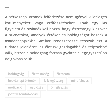
—
A hétköznapi örömök felfedezése nem igényel különleges
körülményeket vagy erőfeszítéseket. Csak egy kis
figyelem és szándék kell hozzá, hogy észrevegyük azokat
a pillanatokat, amelyek értéket és boldogságot hoznak a
mindennapjainkba. Amikor rendszeressé tesszük ezt a
tudatos jelenlétet, az életünk gazdagabbá és teljesebbé
válik, hiszen a boldogság forrása gyakran a legegyszerűbb
dolgokban rejlik.
boldogság
életminőség
életöröm
hétköznapi örömök
lelki egészség
mindfulness
motiváció
naplózás
önfejlesztés
pozitív gondolkodás