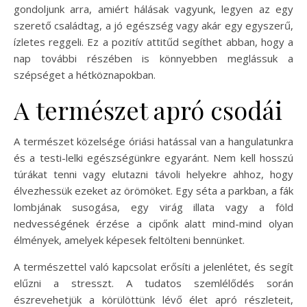
gondoljunk arra, amiért hálásak vagyunk, legyen az egy
szerető családtag, a jó egészség vagy akár egy egyszerű,
ízletes reggeli. Ez a pozitív attitűd segíthet abban, hogy a
nap további részében is könnyebben meglássuk a
szépséget a hétköznapokban.
A természet apró csodái
A természet közelsége óriási hatással van a hangulatunkra
és a testi-lelki egészségünkre egyaránt. Nem kell hosszú
túrákat tenni vagy elutazni távoli helyekre ahhoz, hogy
élvezhessük ezeket az örömöket. Egy séta a parkban, a fák
lombjának susogása, egy virág illata vagy a föld
nedvességének érzése a cipőnk alatt mind-mind olyan
élmények, amelyek képesek feltölteni bennünket.
A természettel való kapcsolat erősíti a jelenlétet, és segít
elűzni a stresszt. A tudatos szemlélődés során
észrevehetjük a körülöttünk lévő élet apró részleteit,