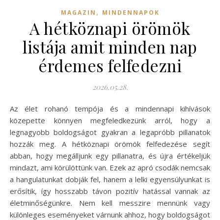
,
MAGAZIN
MINDENNAPOK
A hétköznapi örömök
listája amit minden nap
érdemes felfedezni
2026.05.28.
Az élet rohanó tempója és a mindennapi kihívások
közepette könnyen megfeledkezünk arról, hogy a
legnagyobb boldogságot gyakran a legapróbb pillanatok
hozzák meg. A hétköznapi örömök felfedezése segít
abban, hogy megálljunk egy pillanatra, és újra értékeljük
mindazt, ami körülöttünk van. Ezek az apró csodák nemcsak
a hangulatunkat dobják fel, hanem a lelki egyensúlyunkat is
erősítik, így hosszabb távon pozitív hatással vannak az
életminőségünkre. Nem kell messzire mennünk vagy
különleges eseményeket várnunk ahhoz, hogy boldogságot