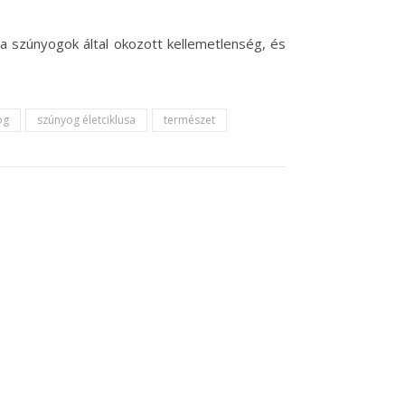
a szúnyogok által okozott kellemetlenség, és
og
szúnyog életciklusa
természet