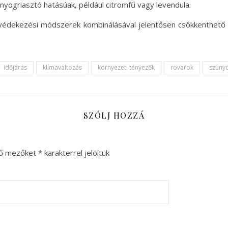
yogriasztó hatásúak, például citromfű vagy levendula.
 védekezési módszerek kombinálásával jelentősen csökkenthető 
időjárás
klímaváltozás
környezeti tényezők
rovarok
szúny
SZÓLJ HOZZÁ
ző mezőket
*
karakterrel jelöltük