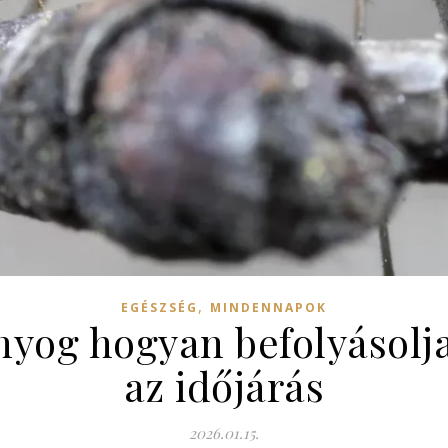
,
EGÉSZSÉG
MINDENNAPOK
nyog hogyan befolyásolja
az időjárás
2026.01.15.