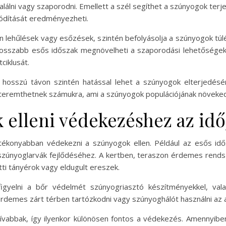
alálni vagy szaporodni. Emellett a szél segíthet a szúnyogok ter
ódítását eredményezheti.
en lehűlések vagy esőzések, szintén befolyásolja a szúnyogok túlé
hosszabb esős időszak megnövelheti a szaporodási lehetőségeke
ciklusát.
 hosszú távon szintén hatással lehet a szúnyogok elterjedésé
teremthetnek számukra, ami a szúnyogok populációjának növeke
 elleni védekezéshez az idő
atékonyabban védekezni a szúnyogok ellen. Például az esős id
a szúnyoglarvák fejlődéséhez. A kertben, teraszon érdemes rendsz
tti tányérok vagy eldugult ereszek.
igyelni a bőr védelmét szúnyogriasztó készítményekkel, valam
érdemes zárt térben tartózkodni vagy szúnyoghálót használni az 
ívabbak, így ilyenkor különösen fontos a védekezés. Amennyibe