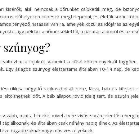
ri kísérők, akik nemcsak a bőrünket csípkedik meg, de bizon
tozatos élőhelyeken képesek megtelepedni, és életük során több
mos tényező hatással van rá, amelyek közül az időjárás az egy
yoktól, így például a hőmérséklettől, a páratartalomtól és az es
y szúnyog?
változhat a fajuktól, valamint a külső körülményektől függően. 
k. Egy átlagos szúnyog élettartama általában 10-14 nap, de ke
i ciklusa négy fő szakaszból áll: pete, lárva, báb és kifejlett 
is eltölthetnek időt. A báb állapot rövid ideig tart, és ezután j
szabb, mint a hímeké, mivel a vérszívás során jelentős energiát
 táplálkoznak, és általában csak néhány napig élnek. Az élettart
kitéve ragadozóknak vagy más veszélyeknek.