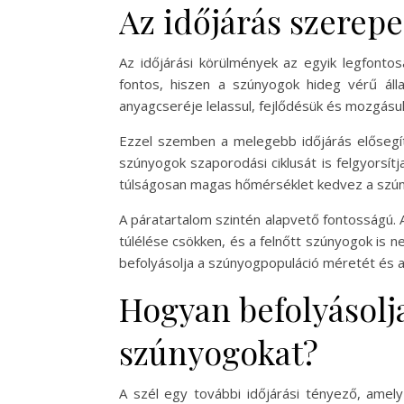
Az időjárás szerep
Az időjárási körülmények az egyik legfonto
fontos, hiszen a szúnyogok hideg vérű áll
anyagcseréje lelassul, fejlődésük és mozgásu
Ezzel szemben a melegebb időjárás elősegít
szúnyogok szaporodási ciklusát is felgyorsít
túlságosan magas hőmérséklet kedvez a szúnyo
A páratartalom szintén alapvető fontosságú. A
túlélése csökken, és a felnőtt szúnyogok is n
befolyásolja a szúnyogpopuláció méretét és ak
Hogyan befolyásolja
szúnyogokat?
A szél egy további időjárási tényező, amel