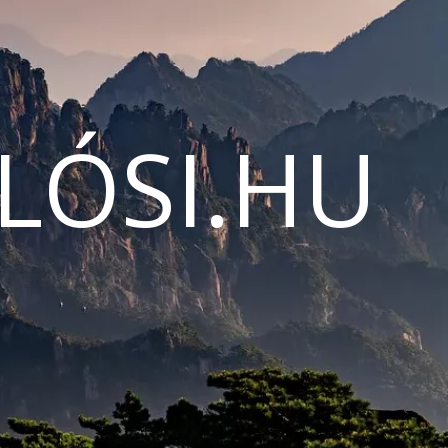
LÓSI.HU
N