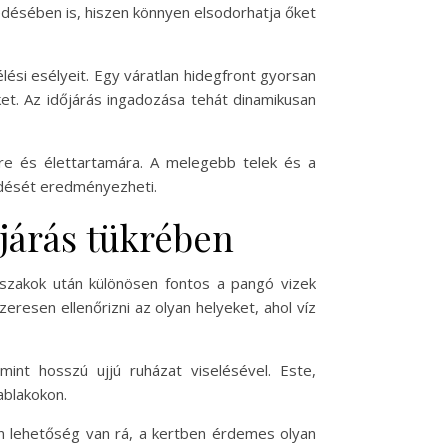
jedésében is, hiszen könnyen elsodorhatja őket
lési esélyeit. Egy váratlan hidegfront gyorsan
t. Az időjárás ingadozása tehát dinamikusan
re és élettartamára. A melegebb telek és a
dését eredményezheti.
járás tükrében
őszakok után különösen fontos a pangó vizek
eresen ellenőrizni az olyan helyeket, ahol víz
int hosszú ujjú ruházat viselésével. Este,
ablakokon.
n lehetőség van rá, a kertben érdemes olyan