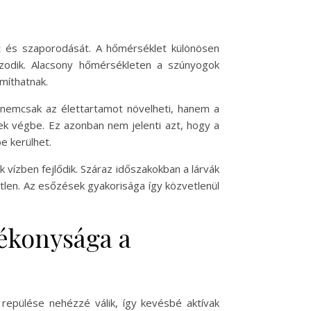
át és szaporodását. A hőmérséklet különösen
azodik. Alacsony hőmérsékleten a szúnyogok
míthatnak.
 nemcsak az élettartamot növelheti, hanem a
nek végbe. Ez azonban nem jelenti azt, hogy a
e kerülhet.
 vízben fejlődik. Száraz időszakokban a lárvák
etlen. Az esőzések gyakorisága így közvetlenül
zékonysága a
repülése nehézzé válik, így kevésbé aktívak