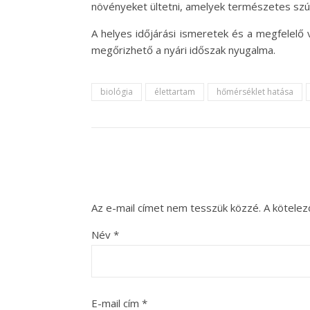
növényeket ültetni, amelyek természetes szún
A helyes időjárási ismeretek és a megfelelő
megőrizhető a nyári időszak nyugalma.
biológia
élettartam
hőmérséklet hatása
Az e-mail címet nem tesszük közzé.
A kötele
Név
*
E-mail cím
*