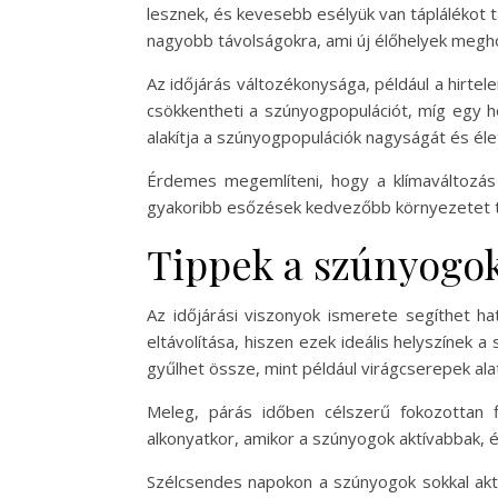
lesznek, és kevesebb esélyük van táplálékot t
nagyobb távolságokra, ami új élőhelyek megh
Az időjárás változékonysága, például a hirtel
csökkentheti a szúnyogpopulációt, míg egy 
alakítja a szúnyogpopulációk nagyságát és élet
Érdemes megemlíteni, hogy a klímaváltozás
gyakoribb esőzések kedvezőbb környezetet 
Tippek a szúnyogok
Az időjárási viszonyok ismerete segíthet h
eltávolítása, hiszen ezek ideális helyszínek 
gyűlhet össze, mint például virágcserepek ala
Meleg, párás időben célszerű fokozottan f
alkonyatkor, amikor a szúnyogok aktívabbak, 
Szélcsendes napokon a szúnyogok sokkal akt