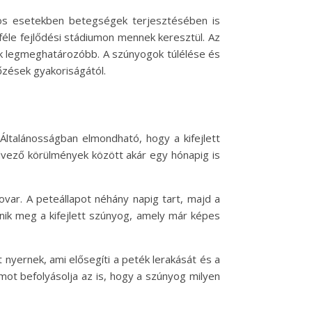
yos esetekben betegségek terjesztésében is
féle fejlődési stádiumon mennek keresztül. Az
ik legmeghatározóbb. A szúnyogok túlélése és
őzések gyakoriságától.
Általánosságban elmondható, hogy a kifejlett
dvező körülmények között akár egy hónapig is
rovar. A peteállapot néhány napig tart, majd a
elenik meg a kifejlett szúnyog, amely már képes
 nyernek, ami elősegíti a peték lerakását és a
amot befolyásolja az is, hogy a szúnyog milyen