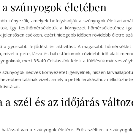
e a szúnyogok életében
sabb tényezők, amelyek befolyásolják a szúnyogok élettartam
atok, így testhőmérsékletük a környezet hőmérsékletéhez ig
k jelentősen csökken, ezért hidegebb időben rövidebb életre szá
i a gyorsabb fejlődést és aktivitást. A magasabb hőmérséklet
ja, mivel a pete, lárva és báb stádiumok rövidebb idő alatt men
goknak, mert 35-40 Celsius-fok felett a túlélésük már veszélyb
 szúnyogok nedves környezetet igényelnek, hiszen lárvaállapotuk
ehezebben találnak vizet, amely a peték lerakásához nélkülözhet
tivitását.
 a szél és az időjárás válto
y hatással van a szúnyogok életére. Erős szélben a szúnyogok 