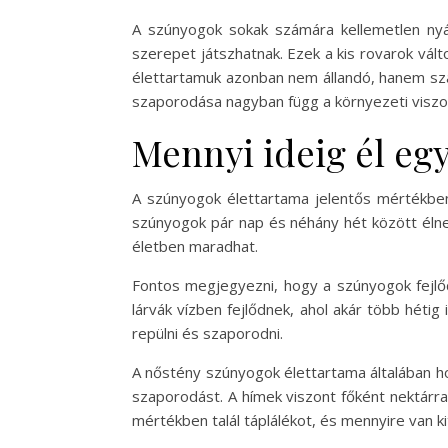
A szúnyogok sokak számára kellemetlen nyá
szerepet játszhatnak. Ezek a kis rovarok vál
élettartamuk azonban nem állandó, hanem szá
szaporodása nagyban függ a környezeti viszon
Mennyi ideig él eg
A szúnyogok élettartama jelentős mértékben 
szúnyogok pár nap és néhány hét között élne
életben maradhat.
Fontos megjegyezni, hogy a szúnyogok fejlődés
lárvák vízben fejlődnek, ahol akár több hétig 
repülni és szaporodni.
A nőstény szúnyogok élettartama általában hos
szaporodást. A hímek viszont főként nektárral
mértékben talál táplálékot, és mennyire van 