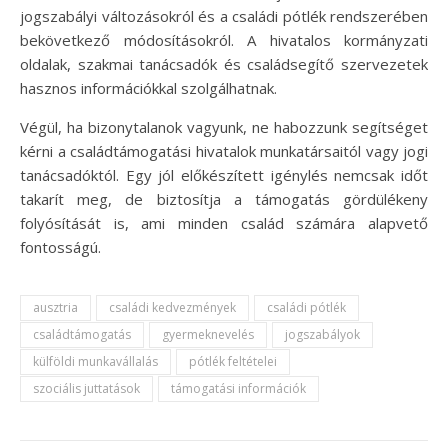
jogszabályi változásokról és a családi pótlék rendszerében
bekövetkező módosításokról. A hivatalos kormányzati
oldalak, szakmai tanácsadók és családsegítő szervezetek
hasznos információkkal szolgálhatnak.
Végül, ha bizonytalanok vagyunk, ne habozzunk segítséget
kérni a családtámogatási hivatalok munkatársaitól vagy jogi
tanácsadóktól. Egy jól előkészített igénylés nemcsak időt
takarít meg, de biztosítja a támogatás gördülékeny
folyósítását is, ami minden család számára alapvető
fontosságú.
ausztria
családi kedvezmények
családi pótlék
családtámogatás
gyermeknevelés
jogszabályok
külföldi munkavállalás
pótlék feltételei
szociális juttatások
támogatási információk