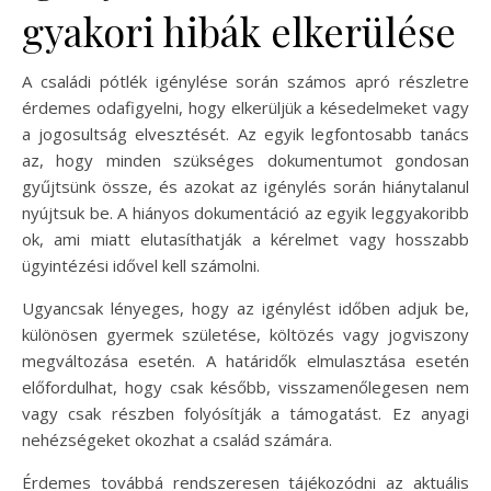
gyakori hibák elkerülése
A családi pótlék igénylése során számos apró részletre
érdemes odafigyelni, hogy elkerüljük a késedelmeket vagy
a jogosultság elvesztését. Az egyik legfontosabb tanács
az, hogy minden szükséges dokumentumot gondosan
gyűjtsünk össze, és azokat az igénylés során hiánytalanul
nyújtsuk be. A hiányos dokumentáció az egyik leggyakoribb
ok, ami miatt elutasíthatják a kérelmet vagy hosszabb
ügyintézési idővel kell számolni.
Ugyancsak lényeges, hogy az igénylést időben adjuk be,
különösen gyermek születése, költözés vagy jogviszony
megváltozása esetén. A határidők elmulasztása esetén
előfordulhat, hogy csak később, visszamenőlegesen nem
vagy csak részben folyósítják a támogatást. Ez anyagi
nehézségeket okozhat a család számára.
Érdemes továbbá rendszeresen tájékozódni az aktuális