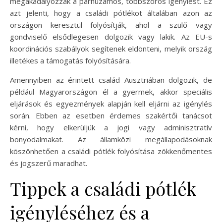
megakadályozzák a párhuzamos, többszörös igénylést. Ez
azt jelenti, hogy a családi pótlékot általában azon az
országon keresztül folyósítják, ahol a szülő vagy
gondviselő elsődlegesen dolgozik vagy lakik. Az EU-s
koordinációs szabályok segítenek eldönteni, melyik ország
illetékes a támogatás folyósítására.
Amennyiben az érintett család Ausztriában dolgozik, de
például Magyarországon él a gyermek, akkor speciális
eljárások és egyezmények alapján kell eljárni az igénylés
során. Ebben az esetben érdemes szakértői tanácsot
kérni, hogy elkerüljük a jogi vagy adminisztratív
bonyodalmakat. Az államközi megállapodásoknak
köszönhetően a családi pótlék folyósítása zökkenőmentes
és jogszerű maradhat.
Tippek a családi pótlék
igényléséhez és a