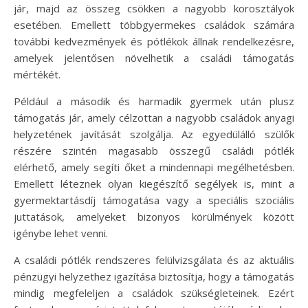
jár, majd az összeg csökken a nagyobb korosztályok
esetében. Emellett többgyermekes családok számára
további kedvezmények és pótlékok állnak rendelkezésre,
amelyek jelentősen növelhetik a családi támogatás
mértékét.
Például a második és harmadik gyermek után plusz
támogatás jár, amely célzottan a nagyobb családok anyagi
helyzetének javítását szolgálja. Az egyedülálló szülők
részére szintén magasabb összegű családi pótlék
elérhető, amely segíti őket a mindennapi megélhetésben.
Emellett léteznek olyan kiegészítő segélyek is, mint a
gyermektartásdíj támogatása vagy a speciális szociális
juttatások, amelyeket bizonyos körülmények között
igénybe lehet venni.
A családi pótlék rendszeres felülvizsgálata és az aktuális
pénzügyi helyzethez igazítása biztosítja, hogy a támogatás
mindig megfeleljen a családok szükségleteinek. Ezért