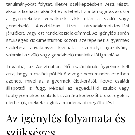
tanulmányokat folytat, illetve szakképzésben vesz részt,
akkor a korhatár akár 24 év is lehet. Ez a támogatás azokra
a gyermekekre vonatkozik, akik után a szülő vagy
gondviselő Ausztriában fizet társadalombiztosítási
járulékot, vagy ott rendelkezik lakcímmel. Az igénylés során
szükséges dokumentumok között szerepelhet a gyermek
születési anyakönyvi kivonata, személyi igazolvány,
valamint a szülő vagy gondviselő munkáltatói igazolása.
Továbbá, az Ausztriában élő családoknak figyelniük kell
arra, hogy a családi pótlék összege nem minden esetben
azonos, mivel az a gyermek életkorától, illetve családi
állapottól is függ. Például az egyedülálló szülők vagy
többgyermekes családok számára kedvezőbb összegek is
elérhetők, melyek segítik a mindennapi megélhetést.
Az igénylés folyamata és
szükséges