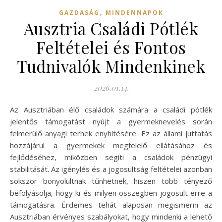
,
GAZDASÁG
MINDENNAPOK
Ausztria Családi Pótlék
Feltételei és Fontos
Tudnivalók Mindenkinek
2026.01.14.
Az Ausztriában élő családok számára a családi pótlék
jelentős támogatást nyújt a gyermeknevelés során
felmerülő anyagi terhek enyhítésére. Ez az állami juttatás
hozzájárul a gyermekek megfelelő ellátásához és
fejlődéséhez, miközben segíti a családok pénzügyi
stabilitását. Az igénylés és a jogosultság feltételei azonban
sokszor bonyolultnak tűnhetnek, hiszen több tényező
befolyásolja, hogy ki és milyen összegben jogosult erre a
támogatásra. Érdemes tehát alaposan megismerni az
Ausztriában érvényes szabályokat, hogy mindenki a lehető