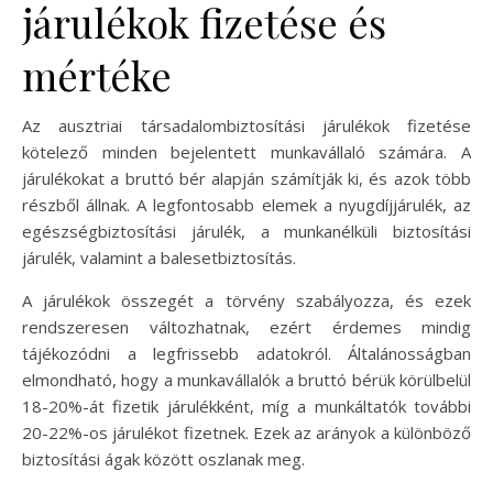
járulékok fizetése és
mértéke
Az ausztriai társadalombiztosítási járulékok fizetése
kötelező minden bejelentett munkavállaló számára. A
járulékokat a bruttó bér alapján számítják ki, és azok több
részből állnak. A legfontosabb elemek a nyugdíjjárulék, az
egészségbiztosítási járulék, a munkanélküli biztosítási
járulék, valamint a balesetbiztosítás.
A járulékok összegét a törvény szabályozza, és ezek
rendszeresen változhatnak, ezért érdemes mindig
tájékozódni a legfrissebb adatokról. Általánosságban
elmondható, hogy a munkavállalók a bruttó bérük körülbelül
18-20%-át fizetik járulékként, míg a munkáltatók további
20-22%-os járulékot fizetnek. Ezek az arányok a különböző
biztosítási ágak között oszlanak meg.