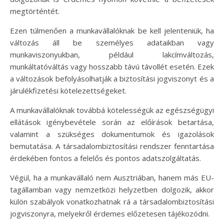
megtörténtét.
Ezen túlmenően a munkavállalóknak be kell jelenteniük, ha
változás áll be személyes adataikban vagy
munkaviszonyukban, például lakcímváltozás,
munkáltatóváltás vagy hosszabb távú távollét esetén. Ezek
a változások befolyásolhatják a biztosítási jogviszonyt és a
járulékfizetési kötelezettségeket.
A munkavállalóknak továbbá kötelességük az egészségügyi
ellátások igénybevétele során az előírások betartása,
valamint a szükséges dokumentumok és igazolások
bemutatása. A társadalombiztosítási rendszer fenntartása
érdekében fontos a felelős és pontos adatszolgáltatás.
Végül, ha a munkavállaló nem Ausztriában, hanem más EU-
tagállamban vagy nemzetközi helyzetben dolgozik, akkor
külön szabályok vonatkozhatnak rá a társadalombiztosítási
jogviszonyra, melyekről érdemes előzetesen tájékozódni.