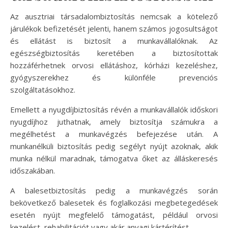
Az ausztriai társadalombiztosítás nemcsak a kötelező
járulékok befizetését jelenti, hanem számos jogosultságot
és ellátást is biztosít a munkavállalóknak. Az
egészségbiztosítás keretében a biztosítottak
hozzáférhetnek orvosi ellátáshoz, kórházi kezeléshez,
gyógyszerekhez és különféle prevenciós
szolgáltatásokhoz.
Emellett a nyugdíjbiztosítás révén a munkavállalók időskori
nyugdíjhoz juthatnak, amely biztosítja számukra a
megélhetést a munkavégzés befejezése után. A
munkanélküli biztosítás pedig segélyt nyújt azoknak, akik
munka nélkül maradnak, támogatva őket az álláskeresés
időszakában.
A balesetbiztosítás pedig a munkavégzés során
bekövetkező balesetek és foglalkozási megbetegedések
esetén nyújt megfelelő támogatást, például orvosi
kezelést, rehabilitációt vagy akár anyagi kártérítést.