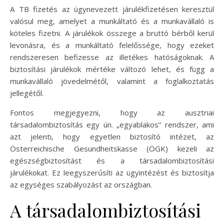
A TB fizetés az úgynevezett járulékfizetésen keresztül
valósul meg, amelyet a munkáltató és a munkavállaló is
köteles fizetni. A járulékok összege a bruttó bérből kerül
levonásra, és a munkáltató felelőssége, hogy ezeket
rendszeresen befizesse az illetékes hatóságoknak. A
biztosítási járulékok mértéke változó lehet, és függ a
munkavállaló jövedelmétől, valamint a foglalkoztatás
jellegétől.
Fontos megjegyezni, hogy az ausztriai
társadalombiztosítás egy ún. „egyablakos” rendszer, ami
azt jelenti, hogy egyetlen biztosító intézet, az
Österreichische Gesundheitskasse (ÖGK) kezeli az
egészségbiztosítást és a társadalombiztosítási
járulékokat. Ez leegyszerűsíti az ügyintézést és biztosítja
az egységes szabályozást az országban.
A társadalombiztosítási