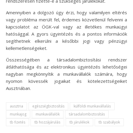
rendszeresen fizette-e a szükséges járulékokat.
Amennyiben a dolgozó úgy érzi, hogy valamilyen eltérés
vagy probléma merült fel, érdemes közvetlenül felvenni a
kapcsolatot az ÖGK-val vagy az illetékes munkaügyi
hatósággal. A gyors ügyintézés és a pontos információk
segíthetnek elkerülni a későbbi jogi vagy pénzügyi
kellemetlenségeket.
Összességében a társadalombiztosítási rendszer
átláthatósága és az elektronikus ügyintézés lehetőségei
nagyban megkönnyítik a munkavállalók számára, hogy
nyomon kövessék jogaikat és kötelezettségeiket
Ausztriában.
ausztria
egészségbiztosítás
külföldi munkavállalás
munkajog
munkavállalók
társadalombiztosítás
tb fizetés
tb hozzájárulás
tb járulékok
tb szabályok