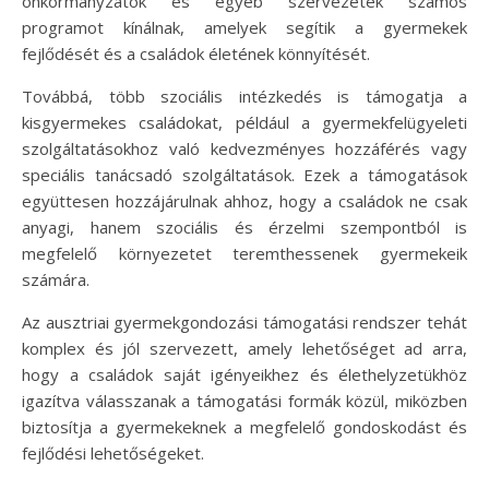
önkormányzatok és egyéb szervezetek számos
programot kínálnak, amelyek segítik a gyermekek
fejlődését és a családok életének könnyítését.
Továbbá, több szociális intézkedés is támogatja a
kisgyermekes családokat, például a gyermekfelügyeleti
szolgáltatásokhoz való kedvezményes hozzáférés vagy
speciális tanácsadó szolgáltatások. Ezek a támogatások
együttesen hozzájárulnak ahhoz, hogy a családok ne csak
anyagi, hanem szociális és érzelmi szempontból is
megfelelő környezetet teremthessenek gyermekeik
számára.
Az ausztriai gyermekgondozási támogatási rendszer tehát
komplex és jól szervezett, amely lehetőséget ad arra,
hogy a családok saját igényeikhez és élethelyzetükhöz
igazítva válasszanak a támogatási formák közül, miközben
biztosítja a gyermekeknek a megfelelő gondoskodást és
fejlődési lehetőségeket.