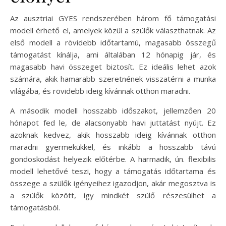
Az ausztriai GYES rendszerében három fő támogatási
modell érhető el, amelyek közül a szülők választhatnak. Az
első modell a rövidebb időtartamú, magasabb összegű
támogatást kínálja, ami általában 12 hónapig jár, és
magasabb havi összeget biztosít. Ez ideális lehet azok
számára, akik hamarabb szeretnének visszatérni a munka
világába, és rövidebb ideig kívánnak otthon maradni.
A második modell hosszabb időszakot, jellemzően 20
hónapot fed le, de alacsonyabb havi juttatást nyújt. Ez
azoknak kedvez, akik hosszabb ideig kívánnak otthon
maradni gyermekükkel, és inkább a hosszabb távú
gondoskodást helyezik előtérbe. A harmadik, ún. flexibilis
modell lehetővé teszi, hogy a támogatás időtartama és
összege a szülők igényeihez igazodjon, akár megosztva is
a szülők között, így mindkét szülő részesülhet a
támogatásból.