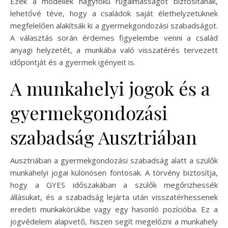
Ezek a modellek nagyfokú rugalmasságot biztosítanak,
lehetővé téve, hogy a családok saját élethelyzetüknek
megfelelően alakítsák ki a gyermekgondozási szabadságot.
A választás során érdemes figyelembe venni a család
anyagi helyzetét, a munkába való visszatérés tervezett
időpontját és a gyermek igényeit is.
A munkahelyi jogok és a
gyermekgondozási
szabadság Ausztriában
Ausztriában a gyermekgondozási szabadság alatt a szülők
munkahelyi jogai különösen fontosak. A törvény biztosítja,
hogy a GYES időszakában a szülők megőrizhessék
állásukat, és a szabadság lejárta után visszatérhessenek
eredeti munkakörükbe vagy egy hasonló pozícióba. Ez a
jogvédelem alapvető, hiszen segít megelőzni a munkahely