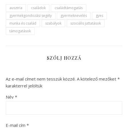
ausztria
családok
családtámogatás
gyermekgondozási segély
gyermeknevelés
gyes
munka és család
szabályok
szociális juttatások
támogatások
SZÓLJ HOZZÁ
Az e-mail címet nem tesszük közzé.
A kötelező mezőket
*
karakterrel jelöltük
Név
*
E-mail cím
*