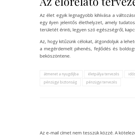
Az előrelátó tervez
Az élet egyik legnagyobb kihívása a változás
egy ilyen jelentős élethelyzet, amely tudat
területét érinti, legyen szó egészségről, kapc
Az, hogy kitűzünk célokat, átgondoljuk a lehe
a megérdemelt pihenés, fejlődés és boldogs
beköszöntene.
átmenet a nyugdíjba
életpálya tervezés
idő
pénzügyi biztonság
pénzügyi tervezés
Az e-mail címet nem tesszük közzé.
A kötele