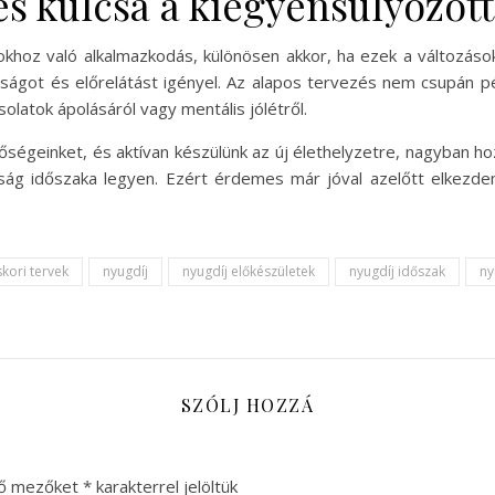
és kulcsa a kiegyensúlyozott
okhoz való alkalmazkodás, különösen akkor, ha ezek a változások
osságot és előrelátást igényel. Az alapos tervezés nem csupán 
solatok ápolásáról vagy mentális jólétről.
tőségeinket, és aktívan készülünk az új élethelyzetre, nagyban h
ág időszaka legyen. Ezért érdemes már jóval azelőtt elkezdeni
skori tervek
nyugdíj
nyugdíj előkészületek
nyugdíj időszak
ny
SZÓLJ HOZZÁ
ző mezőket
*
karakterrel jelöltük