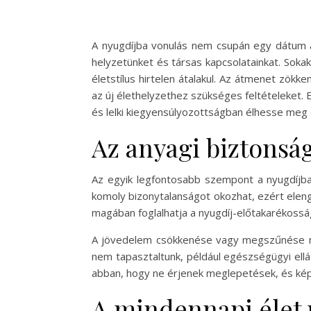
A nyugdíjba vonulás nem csupán egy dátum a 
helyzetünket és társas kapcsolatainkat. Sok
életstílus hirtelen átalakul. Az átmenet zök
az új élethelyzethez szükséges feltételeket.
és lelki kiegyensúlyozottságban élhesse meg e
Az anyagi biztons
Az egyik legfontosabb szempont a nyugdíjba
komoly bizonytalanságot okozhat, ezért eleng
magában foglalhatja a nyugdíj-előtakarékoss
A jövedelem csökkenése vagy megszűnése mell
nem tapasztaltunk, például egészségügyi ell
abban, hogy ne érjenek meglepetések, és kép
A mindennapi élet 