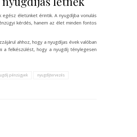
 nyugdíjas létnek
 egész életünket érintik. A nyugdíjba vonulás
pénzügyi kérdés, hanem az élet minden fontos
ozzájárul ahhoz, hogy a nyugdíjas évek valóban
 a felkészülést, hogy a nyugdíj ténylegesen
ugdíj pénzügyek
nyugdíjtervezés