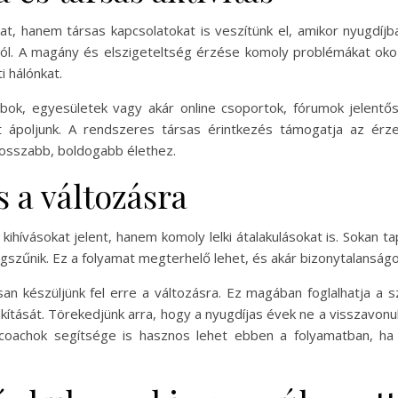
, hanem társas kapcsolatokat is veszítünk el, amikor nyugdíjba
jából. A magány és elszigeteltség érzése komoly problémákat oko
i hálónkat.
bok, egyesületek vagy akár online csoportok, fórumok jelentős
ápoljunk. A rendszeres társas érintkezés támogatja az érzel
hosszabb, boldogabb élethez.
s a változásra
 kihívásokat jelent, hanem komoly lelki átalakulásokat is. Sokan
gszűnik. Ez a folyamat megterhelő lehet, és akár bizonytalanságot
san készüljünk fel erre a változásra. Ez magában foglalhatja a 
alakítását. Törekedjünk arra, hogy a nyugdíjas évek ne a visszavon
 coachok segítsége is hasznos lehet ebben a folyamatban, ha