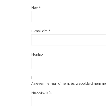
Név
*
E-mail cím
*
Honlap
A nevem, e-mail címem, és weboldalcímem m
Hozzászólás