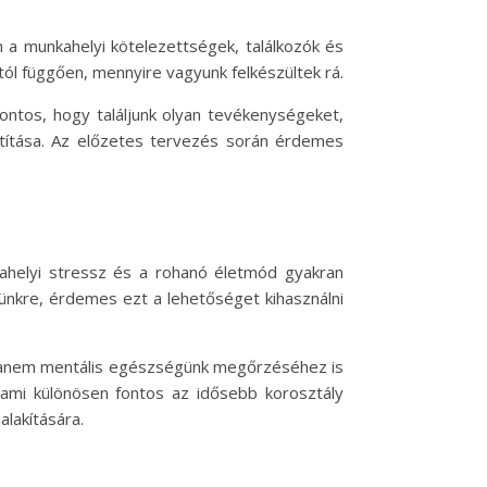
 a munkahelyi kötelezettségek, találkozók és
tól függően, mennyire vagyunk felkészültek rá.
Fontos, hogy találjunk olyan tevékenységeket,
átítása. Az előzetes tervezés során érdemes
kahelyi stressz és a rohanó életmód gyakran
ünkre, érdemes ezt a lehetőséget kihasználni
, hanem mentális egészségünk megőrzéséhez is
 ami különösen fontos az idősebb korosztály
lakítására.