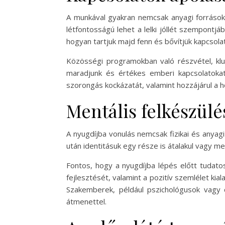
A munkával gyakran nemcsak anyagi forrásokat
létfontosságú lehet a lelki jóllét szempont
hogyan tartjuk majd fenn és bővítjük kapcsolat
Közösségi programokban való részvétel, klu
maradjunk és értékes emberi kapcsolatokat 
szorongás kockázatát, valamint hozzájárul a 
Mentális felkészülé
A nyugdíjba vonulás nemcsak fizikai és anyagi
után identitásuk egy része is átalakul vagy me
Fontos, hogy a nyugdíjba lépés előtt tudato
fejlesztését, valamint a pozitív szemlélet ki
Szakemberek, például pszichológusok vagy
átmenettel.