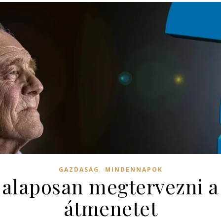
,
GAZDASÁG
MINDENNAPOK
alaposan megtervezni a
átmenetet