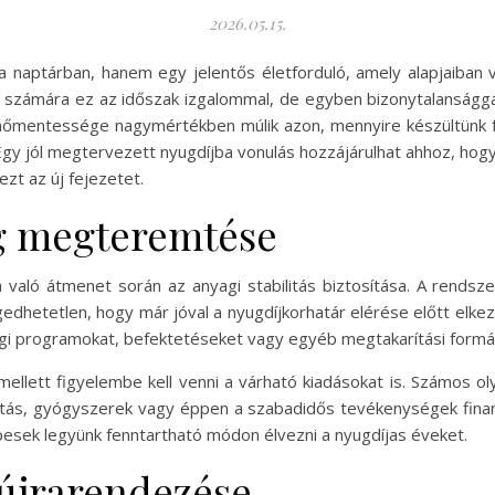
2026.05.15.
naptárban, hanem egy jelentős életforduló, amely alapjaiban v
ak számára ez az időszak izgalommal, de egyben bizonytalanságg
kenőmentessége nagymértékben múlik azon, mennyire készültünk fe
 Egy jól megtervezett nyugdíjba vonulás hozzájárulhat ahhoz, h
zt az új fejezetet.
ág megteremtése
 való átmenet során az anyagi stabilitás biztosítása. A rends
edhetetlen, hogy már jóval a nyugdíjkorhatár elérése előtt elke
ági programokat, befektetéseket vagy egyéb megtakarítási formá
ett figyelembe kell venni a várható kiadásokat is. Számos ol
átás, gyógyszerek vagy éppen a szabadidős tevékenységek finan
esek legyünk fenntartható módon élvezni a nyugdíjas éveket.
újrarendezése