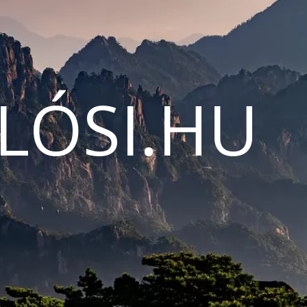
LÓSI.HU
N