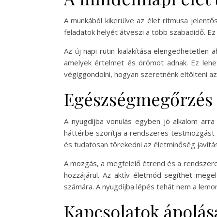
A munkából kikerülve az élet ritmusa jelent
feladatok helyét átveszi a több szabadidő. Ez
Az új napi rutin kialakítása elengedhetetlen
amelyek értelmet és örömöt adnak. Ez lehet
végiggondolni, hogyan szeretnénk eltölteni az
Egészségmegőrzés é
A nyugdíjba vonulás egyben jó alkalom arra
háttérbe szorítja a rendszeres testmozgást 
és tudatosan törekedni az életminőség javítá
A mozgás, a megfelelő étrend és a rendszere
hozzájárul. Az aktív életmód segíthet mege
számára. A nyugdíjba lépés tehát nem a lemo
Kapcsolatok ápolása