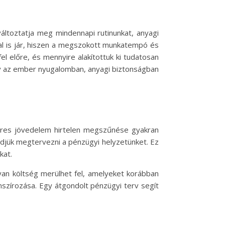
áltoztatja meg mindennapi rutinunkat, anyagi
al is jár, hiszen a megszokott munkatempó és
l előre, és mennyire alakítottuk ki tudatosan
ogy az ember nyugalomban, anyagi biztonságban
zeres jövedelem hirtelen megszűnése gyakran
zdjük megtervezni a pénzügyi helyzetünket. Ez
kat.
yan költség merülhet fel, amelyeket korábban
szírozása. Egy átgondolt pénzügyi terv segít