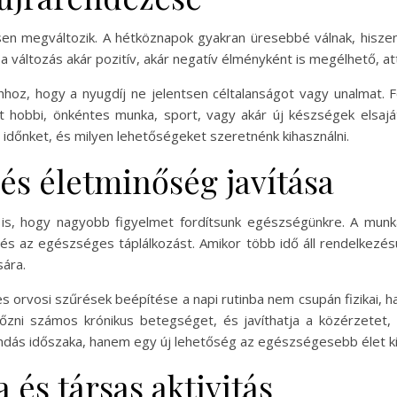
ősen megváltozik. A hétköznapok gyakran üresebbé válnak, hiszen
 a változás akár pozitív, akár negatív élményként is megélhető, at
 ahhoz, hogy a nyugdíj ne jelentsen céltalanságot vagy unalmat. 
 hobbi, önkéntes munka, sport, vagy akár új készségek elsaj
 időnket, és milyen lehetőségeket szeretnénk kihasználni.
s életminőség javítása
 is, hogy nagyobb figyelmet fordítsunk egészségünkre. A mun
és az egészséges táplálkozást. Amikor több idő áll rendelkezés
sára.
s orvosi szűrések beépítése a napi rutinba nem csupán fizikai
lőzni számos krónikus betegséget, és javíthatja a közérzetet,
ndás időszaka, hanem egy új lehetőség az egészségesebb élet kia
 és társas aktivitás