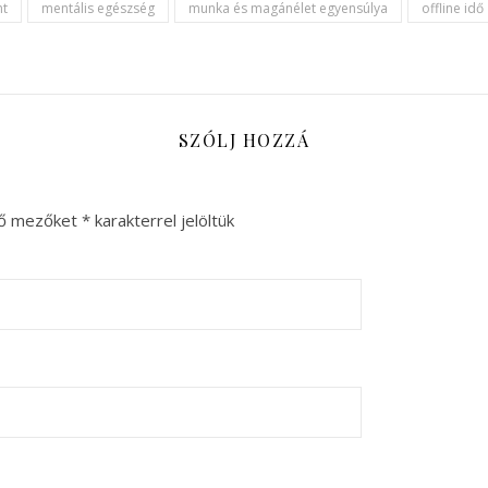
t
mentális egészség
munka és magánélet egyensúlya
offline idő
SZÓLJ HOZZÁ
ző mezőket
*
karakterrel jelöltük