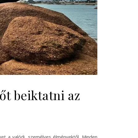
t beiktatni az
ket a valódi, személyes élményektől. Minden