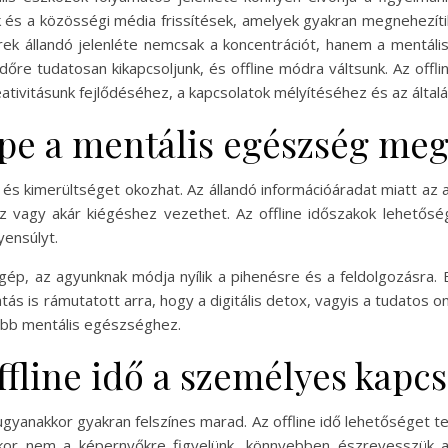
 és a közösségi média frissítések, amelyek gyakran megnehezítik
gerek állandó jelenléte nemcsak a koncentrációt, hanem a mentáli
időre tudatosan kikapcsoljunk, és offline módra váltsunk. Az off
tivitásunk fejlődéséhez, a kapcsolatok mélyítéséhez és az általá
repe a mentális egészség me
t és kimerültséget okozhat. Az állandó információáradat miatt az
 vagy akár kiégéshez vezethet. Az offline időszakok lehetőség
yensúlyt.
gép, az agyunknak módja nyílik a pihenésre és a feldolgozásra.
s is rámutatott arra, hogy a digitális detox, vagyis a tudatos onl
jobb mentális egészséghez.
ffline idő a személyes kapc
gyanakkor gyakran felszínes marad. Az offline idő lehetőséget t
Amikor nem a képernyőkre figyelünk, könnyebben észrevesszük a