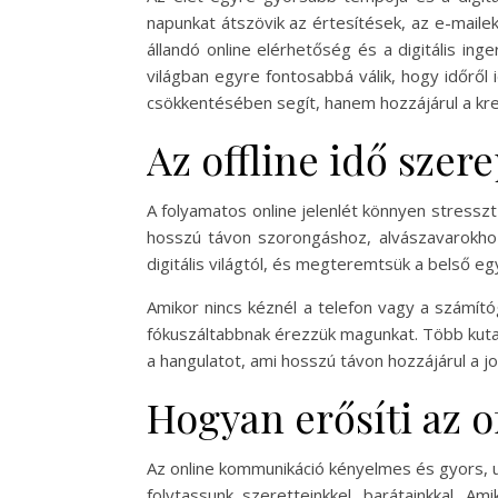
napunkat átszövik az értesítések, az e-mailek
állandó online elérhetőség és a digitális in
világban egyre fontosabbá válik, hogy időről 
csökkentésében segít, hanem hozzájárul a krea
Az offline idő sze
A folyamatos online jelenlét könnyen stressz
hosszú távon szorongáshoz, alvászavarokhoz
digitális világtól, és megteremtsük a belső eg
Amikor nincs kéznél a telefon vagy a számító
fókuszáltabbnak érezzük magunkat. Több kutatá
a hangulatot, ami hosszú távon hozzájárul a 
Hogyan erősíti az o
Az online kommunikáció kényelmes és gyors, u
folytassunk szeretteinkkel, barátainkkal. 