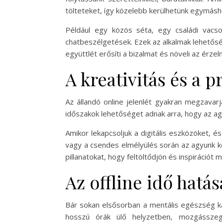
tölteteket, így közelebb kerülhetünk egymásh
Például egy közös séta, egy családi vacso
chatbeszélgetések. Ezek az alkalmak lehetős
együttlét erősíti a bizalmat és növeli az érz
A kreativitás és a 
Az állandó online jelenlét gyakran megzavar
időszakok lehetőséget adnak arra, hogy az a
Amikor lekapcsoljuk a digitális eszközöket, 
vagy a csendes elmélyülés során az agyunk kö
pillanatokat, hogy feltöltődjön és inspirációt m
Az offline idő hatás
Bár sokan elsősorban a mentális egészség kapc
hosszú órák ülő helyzetben, mozgássze