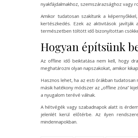
nyakfájdalmakhoz, szemszárazsághoz vagy ro
Amikor tudatosan szakítunk a képernyőkkel
kertészkedés. Ezek az aktivitások javítják
természetben töltött idő bizonyítottan csökk
Hogyan építsünk be
Az offline idő beiktatása nem kell, hogy dr
meghatározni olyan napszakokat, amikor kikapcs
Hasznos lehet, ha az esti órákban tudatosan m
másik hatékony módszer az „offline zóna” kije
a nyugalom terévé válnak.
A hétvégék vagy szabadnapok alatt is érdemes
jelenlét kerül előtérbe. Az ilyen rendsz
mindennapokban.