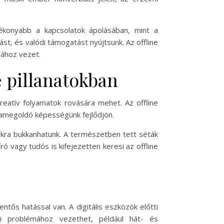
tékonyabb a kapcsolatok ápolásában, mint a
, és valódi támogatást nyújtsunk. Az offline
sához vezet.
e pillanatokban
reatív folyamatok rovására mehet. Az offline
mamegoldó képességünk fejlődjön.
sokra bukkanhatunk. A természetben tett séták
 vagy tudós is kifejezetten keresi az offline
ntős hatással van. A digitális eszközök előtti
 problémához vezethet, például hát- és