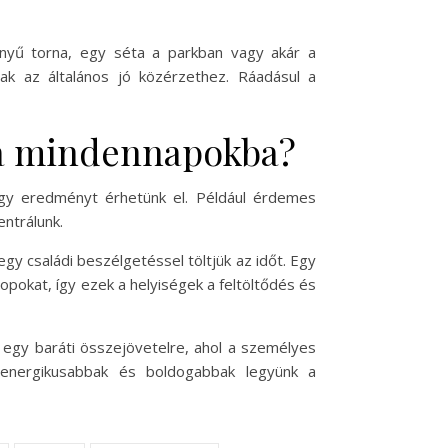
nnyű torna, egy séta a parkban vagy akár a
nak az általános jó közérzethez. Ráadásul a
t a mindennapokba?
 nagy eredményt érhetünk el. Például érdemes
entrálunk.
gy családi beszélgetéssel töltjük az időt. Egy
opokat, így ezek a helyiségek a feltöltődés és
y egy baráti összejövetelre, ahol a személyes
, energikusabbak és boldogabbak legyünk a