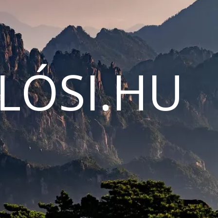
LÓSI.HU
N