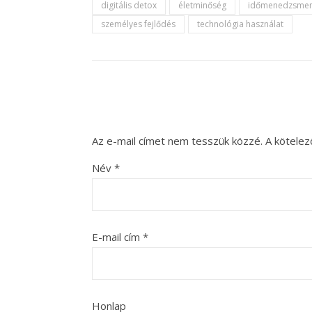
digitális detox
életminőség
időmenedzsmen
személyes fejlődés
technológia használat
Az e-mail címet nem tesszük közzé.
A kötele
Név
*
E-mail cím
*
Honlap