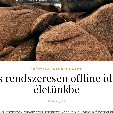
,
EGÉSZSÉG
MINDENNAPOK
 rendszeresen offline idő
életünkbe
2026.04.02.
lis eszközök folyamatos jelenléte könnyen elvonja a figyelmün