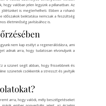
, hogy valóban jelen legyünk a pillanatban. Az
s jólétünket is megterhelheti. Ebben a rohanó
line időszakok beiktatása nemcsak a feszültség
nos életminőség javításához is.
gőrzésében
 agyunk nem kap esélyt a regenerálódásra, ami
et adnak arra, hogy tudatosan elvonuljunk a
 Ez a szünet segít abban, hogy frissebbnek és
ine szünetek csökkentik a stresszt és javítják
solatokat?
eremt arra, hogy valódi, mély beszélgetéseket
 másik ember nonverbális jeleit, az érzelmi