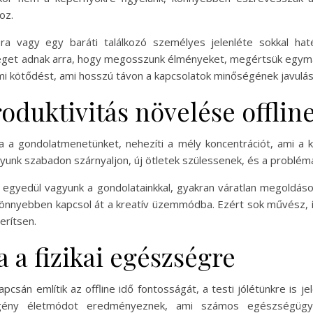
oz.
ra vagy egy baráti találkozó személyes jelenléte sokkal ha
éget adnak arra, hogy megosszunk élményeket, megértsük egymást
elmi kötődést, ami hosszú távon a kapcsolatok minőségének javulá
produktivitás növelése offlin
ja a gondolatmenetünket, nehezíti a mély koncentrációt, ami a k
gyunk szabadon szárnyaljon, új ötletek szülessenek, és a problé
és egyedül vagyunk a gondolatainkkal, gyakran váratlan megoldá
nnyebben kapcsol át a kreatív üzemmódba. Ezért sok művész, író
erítsen.
a a fizikai egészségre
sán említik az offline idő fontosságát, a testi jólétünkre is jele
gény életmódot eredményeznek, ami számos egészségügyi