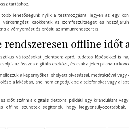
ssz tartáshoz.
, több lehetőségünk nyílik a testmozgásra, legyen az egy kö
 a vérkeringést, csökkentik az izomfeszültséget és hozzájárul
enti a vérnyomást és erősíti az immunrendszert is.
 rendszeresen offline idő
asztikus változásokat jelentsen; apró, tudatos lépésekkel is
oljuk az összes digitális eszközt, és csak a jelen pillanatra konc
ellőzzük a képernyőket, ehelyett olvasással, meditációval vagy e
lölése a lakásban, ahol nem engedjük be a telefonokat vagy a lapt
 időt szánni a digitális detoxra, például egy kirándulásra vag
eres offline szünetek segítenek, hogy kiegyensúlyozottabbak