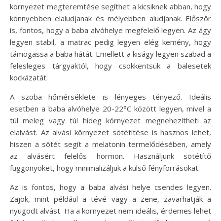
környezet megteremtése segíthet a kicsiknek abban, hogy
könnyebben elaludjanak és mélyebben aludjanak. Először
is, fontos, hogy a baba alvóhelye megfelelő legyen. Az ágy
legyen stabil, a matrac pedig legyen elég kemény, hogy
támogassa a baba hátát. Emellett a kiságy legyen szabad a
felesleges tárgyaktól, hogy csökkentsük a balesetek
kockázatát.
A szoba hőmérséklete is lényeges tényező. Ideális
esetben a baba alvóhelye 20-22°C között legyen, mivel a
túl meleg vagy túl hideg környezet megnehezítheti az
elalvást. Az alvási környezet sötétítése is hasznos lehet,
hiszen a sötét segít a melatonin termelődésében, amely
az alvásért felelős hormon. Használjunk sötétítő
függönyöket, hogy minimalizáljuk a külső fényforrásokat.
Az is fontos, hogy a baba alvási helye csendes legyen.
Zajok, mint például a tévé vagy a zene, zavarhatják a
nyugodt alvást. Ha a környezet nem ideális, érdemes lehet