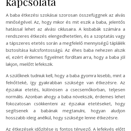
kapcsolata
A baba étkezési szokásai szorosan összefüggnek az alvás
minőségével. Az, hogy mikor és mit eszik a baba, jelentős
hatással lehet az alvási ciklusaira. A kisbabák számára a
rendszeres étkezés elengedhetetlen, és a szoptatás vagy
a tápszeres etetés során a megfelelő mennyiségű táplálék
biztosítása kulcsfontosságú. Az éhes baba nehezen alszik
el, ezért érdemes figyelmet fordítani arra, hogy a baba jól
lakjon, mielőtt lefekszik.
A szülőknek tudniuk kell, hogy a baba gyomra kisebb, mint a
felnőtteké, így gyakrabban szüksége van étkezésre. Az
éjszakai etetés, különösen a csecsemőkorban, teljesen
normális. Azonban ahogy a baba növekszik, érdemes lehet
fokozatosan csökkenteni az éjszakai etetéseket, hogy
segítsenek a babának megtanulni, hogyan aludjon
hosszabb ideig anélkül, hogy szüksége lenne étkezésre.
Az étkezések időzítése is fontos tényező. A lefekvés előtt