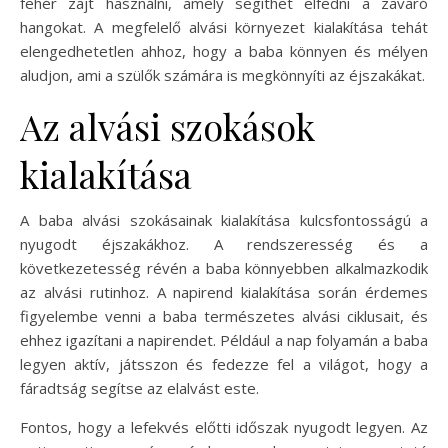
fehér zajt használni, amely segíthet elfedni a zavaró
hangokat. A megfelelő alvási környezet kialakítása tehát
elengedhetetlen ahhoz, hogy a baba könnyen és mélyen
aludjon, ami a szülők számára is megkönnyíti az éjszakákat.
Az alvási szokások
kialakítása
A baba alvási szokásainak kialakítása kulcsfontosságú a
nyugodt éjszakákhoz. A rendszeresség és a
következetesség révén a baba könnyebben alkalmazkodik
az alvási rutinhoz. A napirend kialakítása során érdemes
figyelembe venni a baba természetes alvási ciklusait, és
ehhez igazítani a napirendet. Például a nap folyamán a baba
legyen aktív, játsszon és fedezze fel a világot, hogy a
fáradtság segítse az elalvást este.
Fontos, hogy a lefekvés előtti időszak nyugodt legyen. Az