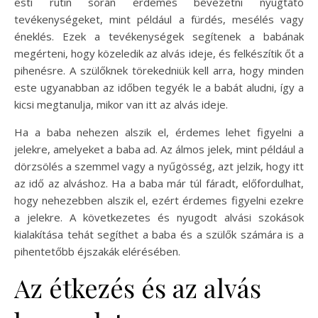
esti rutin során érdemes bevezetni nyugtató
tevékenységeket, mint például a fürdés, mesélés vagy
éneklés. Ezek a tevékenységek segítenek a babának
megérteni, hogy közeledik az alvás ideje, és felkészítik őt a
pihenésre. A szülőknek törekedniük kell arra, hogy minden
este ugyanabban az időben tegyék le a babát aludni, így a
kicsi megtanulja, mikor van itt az alvás ideje.
Ha a baba nehezen alszik el, érdemes lehet figyelni a
jelekre, amelyeket a baba ad. Az álmos jelek, mint például a
dörzsölés a szemmel vagy a nyűgösség, azt jelzik, hogy itt
az idő az alváshoz. Ha a baba már túl fáradt, előfordulhat,
hogy nehezebben alszik el, ezért érdemes figyelni ezekre
a jelekre. A következetes és nyugodt alvási szokások
kialakítása tehát segíthet a baba és a szülők számára is a
pihentetőbb éjszakák elérésében.
Az étkezés és az alvás