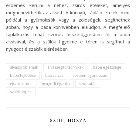
érdemes kerülni a nehéz, zsíros ételeket, amelyek
megnehezíthetik az alvást. A könnyű, tápláló ételek, mint
például a gyümölcsök vagy a zöldségek, segíthetnek
abban, hogy a baba könnyebben elaludjon. A megfelelő
táplálkozás tehát szoros összefüggésben áll a baba
alvásával, és a szülők figyelme e téren is segíthet a
nyugodt éjszakák elérésében.
alvásproblémák
alvássegítő technikák
baba egészsége
baba fejlődése
babaalvás
csecsemőgondozás
éjszakai rutin
nyugodt éjszaka
szoptatás
szülői tippek
SZÓLJ HOZZÁ