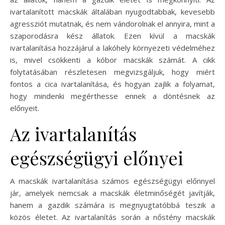
ivartalanított macskák általában nyugodtabbak, kevesebb
agressziót mutatnak, és nem vándorolnak el annyira, mint a
szaporodásra kész állatok. Ezen kívül a macskák
ivartalanítása hozzájárul a lakóhely környezeti védelméhez
is, mivel csökkenti a kóbor macskák számát. A cikk
folytatásában részletesen megvizsgáljuk, hogy miért
fontos a cica ivartalanítása, és hogyan zajlik a folyamat,
hogy mindenki megérthesse ennek a döntésnek az
előnyeit.
Az ivartalanítás
egészségügyi előnyei
A macskák ivartalanítása számos egészségügyi előnnyel
jár, amelyek nemcsak a macskák életminőségét javítják,
hanem a gazdik számára is megnyugtatóbbá teszik a
közös életet. Az ivartalanítás során a nőstény macskák