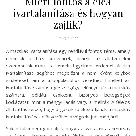
Miért fontos a cica
ivartalanítása és hogyan
zajlik?
2025.02.22.
A macskák ivartalanítása egy rendkívül fontos téma, amely
nemcsak a házi kedvencek, hanem az állatvédelmi
szempontok miatt is kiemelt figyelmet érdemel. A cica
ivartalanítása segíthet megelőzni a nem kívánt kölykök
születését, ami a túlpopulációhoz vezethet. Emellett az
ivartalanítás számos egészségügyi előnnyel jár a macskák
számára, például csökkenti bizonyos betegségek
kockázatát, mint a méhgyulladás vagy a mellrák. A felelős
állattartás része, hogy a gazdik tájékozódjanak a macskák
ivartalanításának előnyeiről és a végrehajtás módjáról.
Sokan talán nem gondolják, hogy az ivartalanítás nemcsak
az állatok, hanem a gazdik életét is megkönnyíti. Az