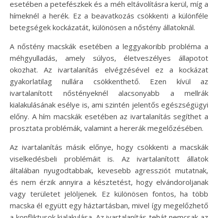
esetében a petefészkek és a méh eltávolításra kerül, míg a
hímeknél a herék. Ez a beavatkozás csökkenti a különféle
betegségek kockázatát, különösen a nőstény állatoknál.
A nőstény macskák esetében a leggyakoribb probléma a
méhgyulladás, amely súlyos, életveszélyes állapotot
okozhat. Az ivartalanítás elvégzésével ez a kockázat
gyakorlatilag nullára csökkenthető. Ezen kívül az
ivartalanított nőstényeknél alacsonyabb a mellrák
kialakulásának esélye is, ami szintén jelentős egészségügyi
előny. A hím macskák esetében az ivartalanítás segíthet a
prosztata problémák, valamint a hererák megelőzésében.
Az ivartalanítás másik előnye, hogy csökkenti a macskák
viselkedésbeli problémáit is. Az ivartalanított állatok
általában nyugodtabbak, kevesebb agressziót mutatnak,
és nem érzik annyira a késztetést, hogy elvándoroljanak
vagy területet jelöljenek. Ez különösen fontos, ha több
macska él együtt egy háztartásban, mivel így megelőzhető
a konfliktusok kialakulása. Az ivartalanítás tehát nemcsak az