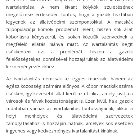
ivartalanítása. A nem kívánt kölykök születésének
megelőzése érdekében fontos, hogy a gazdik tisztában
legyenek az állatvédelmi szempontokkal. A macskák
túlpopulációja komoly problémát jelent, hiszen sok állat
kóborlásra kényszerül, és sokan közülük szenvednek a
megfelelő ellátás hiánya miatt. Az ivartalanítás segít
csökkenteni ezt a problémát, hiszen a gazdik
felelősségteljes döntésével hozzájárulnak az állatvédelmi
kezdeményezésekhez.
Az ivartalanítás nemcsak az egyes macskák, hanem az
egész közösség számára előnyös. A kóbor macskák száma
csökken, így kevesebb állat kerül az utcákra, amely javítja a
városok és falvak közbiztonságát is. Ezen kívül, ha a gazdik
tudatában vannak az ivartalanítás fontosságának, akkor a
helyi menhelyek és állatvédelmi szervezetek
támogatásához is hozzájárulhatnak, amelyek sok esetben
ingyenes vagy kedvezményes ivartalanítást kínálnak.