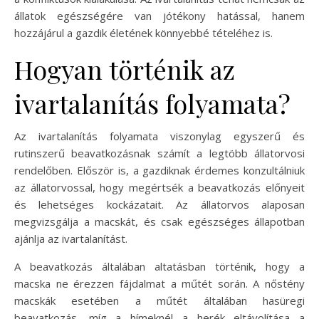
állatok egészségére van jótékony hatással, hanem
hozzájárul a gazdik életének könnyebbé tételéhez is.
Hogyan történik az
ivartalanítás folyamata?
Az ivartalanítás folyamata viszonylag egyszerű és
rutinszerű beavatkozásnak számít a legtöbb állatorvosi
rendelőben. Először is, a gazdiknak érdemes konzultálniuk
az állatorvossal, hogy megértsék a beavatkozás előnyeit
és lehetséges kockázatait. Az állatorvos alaposan
megvizsgálja a macskát, és csak egészséges állapotban
ajánlja az ivartalanítást.
A beavatkozás általában altatásban történik, hogy a
macska ne érezzen fájdalmat a műtét során. A nőstény
macskák esetében a műtét általában hasüregi
beavatkozás, míg a hímeknél a herék eltávolítása a