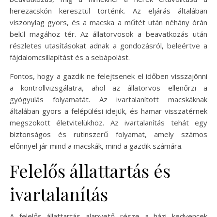
herezacskón keresztül történik. Az eljárás általában
viszonylag gyors, és a macska a műtét után néhány órán
belül magához tér. Az állatorvosok a beavatkozás után
részletes utasításokat adnak a gondozásról, beleértve a
fájdalomcsillapítást és a sebápolást.
Fontos, hogy a gazdik ne felejtsenek el időben visszajönni
a kontrollvizsgálatra, ahol az állatorvos ellenőrzi a
gyógyulás folyamatát. Az ivartalanított macskáknak
általában gyors a felépülési idejük, és hamar visszatérnek
megszokott életvitelükhöz. Az ivartalanítás tehát egy
biztonságos és rutinszerű folyamat, amely számos
előnnyel jár mind a macskák, mind a gazdik számára.
Felelős állattartás és
ivartalanítás
A felelős állattartás alapvető része a házi kedvencek