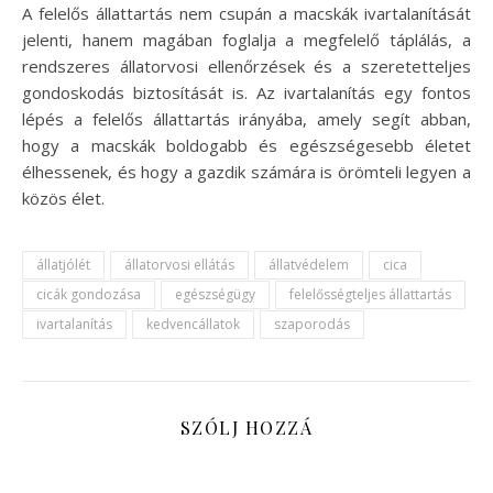
A felelős állattartás nem csupán a macskák ivartalanítását
jelenti, hanem magában foglalja a megfelelő táplálás, a
rendszeres állatorvosi ellenőrzések és a szeretetteljes
gondoskodás biztosítását is. Az ivartalanítás egy fontos
lépés a felelős állattartás irányába, amely segít abban,
hogy a macskák boldogabb és egészségesebb életet
élhessenek, és hogy a gazdik számára is örömteli legyen a
közös élet.
állatjólét
állatorvosi ellátás
állatvédelem
cica
cicák gondozása
egészségügy
felelősségteljes állattartás
ivartalanítás
kedvencállatok
szaporodás
SZÓLJ HOZZÁ