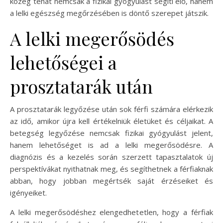
közeg tehát nemcsak a fizikai gyógyulást segíti elő, hanem
a lelki egészség megőrzésében is döntő szerepet játszik.
A lelki megerősödés
lehetőségei a
prosztatarák után
A prosztatarák legyőzése után sok férfi számára elérkezik
az idő, amikor újra kell értékelniük életüket és céljaikat. A
betegség legyőzése nemcsak fizikai gyógyulást jelent,
hanem lehetőséget is ad a lelki megerősödésre. A
diagnózis és a kezelés során szerzett tapasztalatok új
perspektívákat nyithatnak meg, és segíthetnek a férfiaknak
abban, hogy jobban megértsék saját érzéseiket és
igényeiket.
A lelki megerősödéshez elengedhetetlen, hogy a férfiak