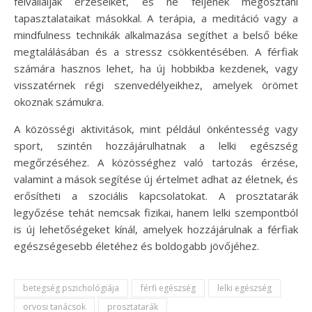
felvállalják érzéseiket, és ne féljenek megosztani
tapasztalataikat másokkal. A terápia, a meditáció vagy a
mindfulness technikák alkalmazása segíthet a belső béke
megtalálásában és a stressz csökkentésében. A férfiak
számára hasznos lehet, ha új hobbikba kezdenek, vagy
visszatérnek régi szenvedélyeikhez, amelyek örömet
okoznak számukra.
A közösségi aktivitások, mint például önkéntesség vagy
sport, szintén hozzájárulhatnak a lelki egészség
megőrzéséhez. A közösséghez való tartozás érzése,
valamint a mások segítése új értelmet adhat az életnek, és
erősítheti a szociális kapcsolatokat. A prosztatarák
legyőzése tehát nemcsak fizikai, hanem lelki szempontból
is új lehetőségeket kínál, amelyek hozzájárulnak a férfiak
egészségesebb életéhez és boldogabb jövőjéhez.
betegség pszichológiája
férfi egészség
lelki egészség
orvosi tanácsok
prosztatarák