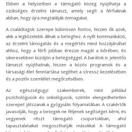
Ebben a helyzetben a támogató közeg nyújthatja a
szükséges érzelmi támaszt, amely segít a férfiaknak
abban, hogy újra megtalálják önmagukat.
A családtagok szerepe különösen fontos, hiszen ők azok,
akik a legközelebb állnak a beteghez. A nyílt kommunikáció,
az érzelmi támogatás és a megértés mind hozzájárulhat
ahhoz, hogy a férfi jobban érezze magát a bőrében, és
sikeresebben küzdjön a betegséggel. A barátok is jelentős
támaszt nyújthatnak, hiszen a közös programok és a
társasági élet fenntartása segíthet a stressz kezelésében
és a pozitív szemlélet megőrzésében.
Az egészségügyi szakemberek, mint például
pszichológusok és onkológusok, szintén elengedhetetlen
szerepet játszanak a gyógyulás folyamatában. A szakértők
javasolják, hogy a betegek ne féljenek segítséget kérni, és
vegyenek részt támogató csoportokban, ahol
tapasztalataikat megoszthatják másokkal. A támogató