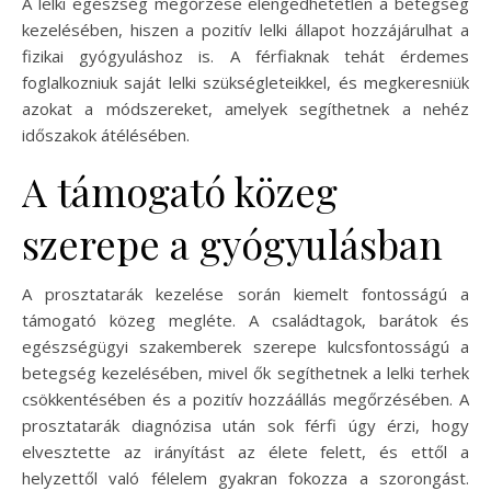
A lelki egészség megőrzése elengedhetetlen a betegség
kezelésében, hiszen a pozitív lelki állapot hozzájárulhat a
fizikai gyógyuláshoz is. A férfiaknak tehát érdemes
foglalkozniuk saját lelki szükségleteikkel, és megkeresniük
azokat a módszereket, amelyek segíthetnek a nehéz
időszakok átélésében.
A támogató közeg
szerepe a gyógyulásban
A prosztatarák kezelése során kiemelt fontosságú a
támogató közeg megléte. A családtagok, barátok és
egészségügyi szakemberek szerepe kulcsfontosságú a
betegség kezelésében, mivel ők segíthetnek a lelki terhek
csökkentésében és a pozitív hozzáállás megőrzésében. A
prosztatarák diagnózisa után sok férfi úgy érzi, hogy
elvesztette az irányítást az élete felett, és ettől a
helyzettől való félelem gyakran fokozza a szorongást.