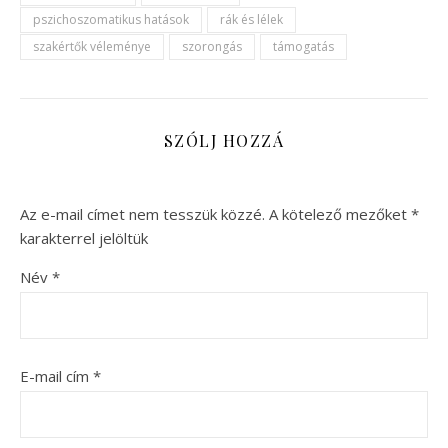
pszichoszomatikus hatások
rák és lélek
szakértők véleménye
szorongás
támogatás
SZÓLJ HOZZÁ
Az e-mail címet nem tesszük közzé.
A kötelező mezőket
*
karakterrel jelöltük
Név
*
E-mail cím
*