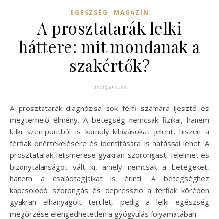
,
EGÉSZSÉG
MAGAZIN
A prosztatarák lelki
háttere: mit mondanak a
szakértők?
2025.02.22.
A prosztatarák diagnózisa sok férfi számára ijesztő és
megterhelő élmény. A betegség nemcsak fizikai, hanem
lelki szempontból is komoly kihívásokat jelent, hiszen a
férfiak önértékelésére és identitására is hatással lehet. A
prosztatarák felismerése gyakran szorongást, félelmet és
bizonytalanságot vált ki, amely nemcsak a betegeket,
hanem a családtagjaikat is érinti. A betegséghez
kapcsolódó szorongás és depresszió a férfiak körében
gyakran elhanyagolt terület, pedig a lelki egészség
megőrzése elengedhetetlen a gyógyulás folyamatában.