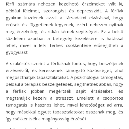
férfi számára nehezen kezelhető érzelmeket vált ki,
például félelmet, szorongást és depressziót. A férfiak
gyakran küzdenek azzal a társadalmi elvárással, hogy
erősek és függetlenek legyenek, ezért nehezen nyitnak
meg érzelmileg, és ritkán kérnek segítséget. Ez a belső
küzdelem azonban a betegség kezelésére is hatással
lehet, mivel a lelki terhek csökkentése elősegítheti a
gyógyulást.
A szakértők szerint a férfiaknak fontos, hogy beszéljenek
érzéseikről, és keressenek támogató közösséget, ahol
megoszthatják tapasztalataikat. A pszichológiai támogatás,
például a terápiás beszélgetések, segíthetnek abban, hogy
a férfiak jobban megértsék saját érzéseiket, és
megtanulják kezelni a stresszt. Emellett a csoportos
támogatás is hasznos lehet, mivel lehetőséget ad arra,
hogy másokkal együtt tapasztalatokat osszanak meg, és
így csökkentsék a magányosság érzését.