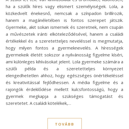
ha a szülők híres vagy elismert személyiségek. Lola, a
közkedvelt énekesnő, nemcsak a színpadon brillírozik,
hanem a magánéletében is fontos szerepet játszik.
Gyermeke, akit sokan ismernek és szeretnek, nem csupán
a művészetek iránti elköteleződésével, hanem a családi
értékekkel és a szeretetteljes neveléssel is megmutatja,
hogy milyen fontos a gyermeknevelés. A hírességek
gyermekeik életét sokszor a nyilvánosság figyelme kíséri,
ami különleges kihívásokat jelent. Lola gyermeke számára a
szülői példa és a szeretetteljes környezet
elengedhetetlen ahhoz, hogy egészséges önértékeléssel
és kreativitással fejlődhessen. A média figyelme és a
rajongók érdeklődése mellett kulcsfontosságú, hogy a
gyermek megkapja a szükséges támogatást és
szeretetet. A családi kötelékek,…
TOVÁBB