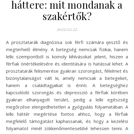
háttere: mit mondanak a
szakértők?
2025.02.22.
A prosztatarák diagnózisa sok férfi számára ijesztő és
megterhelő élmény. A betegség nemcsak fizikai, hanem
lelki szempontból is komoly kihívásokat jelent, hiszen a
férfiak önértékelésére és identitására is hatással lehet. A
prosztatarák felismerése gyakran szorongást, félelmet és
bizonytalanságot vált ki, amely nemcsak a betegeket,
hanem a családtagjaikat is érinti. A betegséghez
kapcsolódó szorongás és depresszió a férfiak körében
gyakran elhanyagolt terület, pedig a lelki egészség
megőrzése elengedhetetlen a gyógyulás folyamatában. A
lelki háttér megértése fontos ahhoz, hogy a férfiak
megfelelő támogatást kaphassanak, és hogy a kezelési
folyamatot minél zökkenőmentesebbé lehessen tenni. A