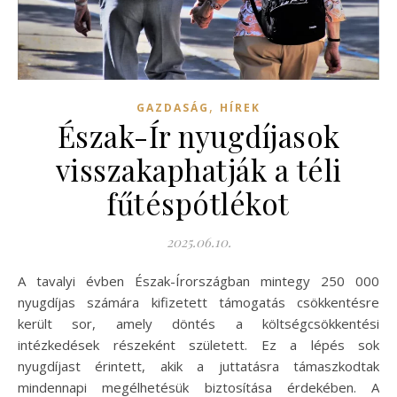
,
GAZDASÁG
HÍREK
Észak-Ír nyugdíjasok
visszakaphatják a téli
fűtéspótlékot
2025.06.10.
A tavalyi évben Észak-Írországban mintegy 250 000
nyugdíjas számára kifizetett támogatás csökkentésre
került sor, amely döntés a költségcsökkentési
intézkedések részeként született. Ez a lépés sok
nyugdíjast érintett, akik a juttatásra támaszkodtak
mindennapi megélhetésük biztosítása érdekében. A