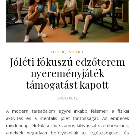
,
HÍREK
SPORT
Jóléti fókuszú edzőterem
nyereményjáték
támogatást kapott
2025.09.13.
A modern társadalom egyre inkább felismeri a fizikai
aktivitás és a mentális jólét fontosságát. Az emberek
mindennapi életük során számos kihívással szembesülnek,
amelyek negatívan befolyásolják az egészségüket és