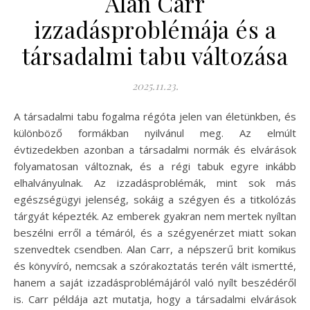
Alan Carr
izzadásproblémája és a
társadalmi tabu változása
2025.11.23.
A társadalmi tabu fogalma régóta jelen van életünkben, és
különböző formákban nyilvánul meg. Az elmúlt
évtizedekben azonban a társadalmi normák és elvárások
folyamatosan változnak, és a régi tabuk egyre inkább
elhalványulnak. Az izzadásproblémák, mint sok más
egészségügyi jelenség, sokáig a szégyen és a titkolózás
tárgyát képezték. Az emberek gyakran nem mertek nyíltan
beszélni erről a témáról, és a szégyenérzet miatt sokan
szenvedtek csendben. Alan Carr, a népszerű brit komikus
és könyvíró, nemcsak a szórakoztatás terén vált ismertté,
hanem a saját izzadásproblémájáról való nyílt beszédéről
is. Carr példája azt mutatja, hogy a társadalmi elvárások