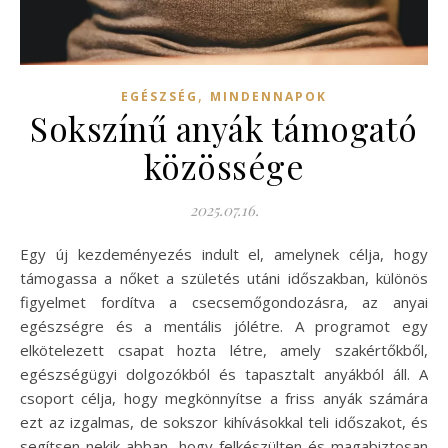
,
EGÉSZSÉG
MINDENNAPOK
Sokszínű anyák támogató
közössége
2025.07.16.
Egy új kezdeményezés indult el, amelynek célja, hogy
támogassa a nőket a születés utáni időszakban, különös
figyelmet fordítva a csecsemőgondozásra, az anyai
egészségre és a mentális jólétre. A programot egy
elkötelezett csapat hozta létre, amely szakértőkből,
egészségügyi dolgozókból és tapasztalt anyákból áll. A
csoport célja, hogy megkönnyítse a friss anyák számára
ezt az izgalmas, de sokszor kihívásokkal teli időszakot, és
segítsen nekik abban, hogy felkészülten és magabiztosan