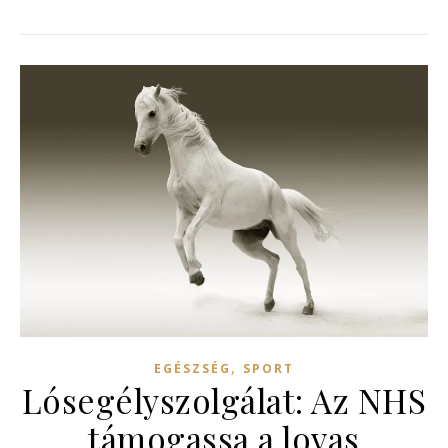
,
EGÉSZSÉG
SPORT
Lósegélyszolgálat: Az NHS
támogassa a lovas