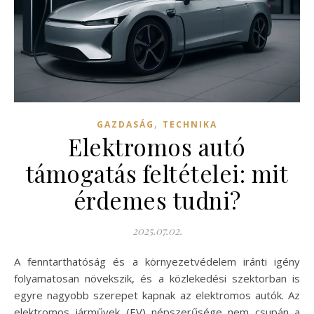
,
GAZDASÁG
TECHNIKA
Elektromos autó
támogatás feltételei: mit
érdemes tudni?
2025.07.02.
A fenntarthatóság és a környezetvédelem iránti igény
folyamatosan növekszik, és a közlekedési szektorban is
egyre nagyobb szerepet kapnak az elektromos autók. Az
elektromos járművek (EV) népszerűsége nem csupán a