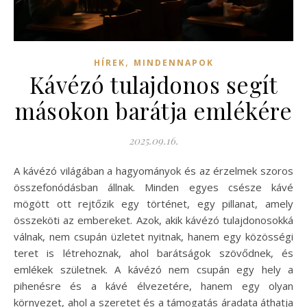
,
HÍREK
MINDENNAPOK
Kávézó tulajdonos segít
másokon barátja emlékére
2025.09.16.
A kávézó világában a hagyományok és az érzelmek szoros
összefonódásban állnak. Minden egyes csésze kávé
mögött ott rejtőzik egy történet, egy pillanat, amely
összeköti az embereket. Azok, akik kávézó tulajdonosokká
válnak, nem csupán üzletet nyitnak, hanem egy közösségi
teret is létrehoznak, ahol barátságok szövődnek, és
emlékek születnek. A kávézó nem csupán egy hely a
pihenésre és a kávé élvezetére, hanem egy olyan
környezet, ahol a szeretet és a támogatás áradata áthatja