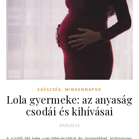
,
EGÉSZSÉG
MINDENNAPOK
Lola gyermeke: az anyaság
csodái és kihívásai
2025.05.23.
A szülői lét tele van kihívásokkal és örömökkel, különösen,