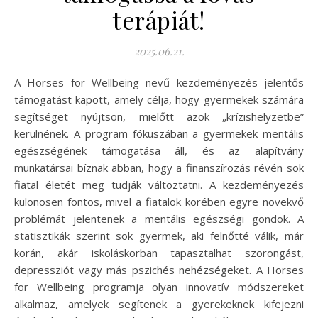
terápiát!
2025.06.21.
A Horses for Wellbeing nevű kezdeményezés jelentős
támogatást kapott, amely célja, hogy gyermekek számára
segítséget nyújtson, mielőtt azok „krízishelyzetbe”
kerülnének. A program fókuszában a gyermekek mentális
egészségének támogatása áll, és az alapítvány
munkatársai bíznak abban, hogy a finanszírozás révén sok
fiatal életét meg tudják változtatni. A kezdeményezés
különösen fontos, mivel a fiatalok körében egyre növekvő
problémát jelentenek a mentális egészségi gondok. A
statisztikák szerint sok gyermek, aki felnőtté válik, már
korán, akár iskoláskorban tapasztalhat szorongást,
depressziót vagy más pszichés nehézségeket. A Horses
for Wellbeing programja olyan innovatív módszereket
alkalmaz, amelyek segítenek a gyerekeknek kifejezni