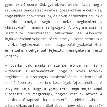
gyermek elérésére. „Sok gyerek van, aki nem kapja meg a
szükséges támogatást a nehéz időszakokban. A célunk az,
hogy időben beavatkozzunk, és olyan eszközöket adjunk a
kezükbe, amelyek segítenek nekik megbirkózni a
kihívásokkal” – mondta az igazgató. A program során a
résztvevők rendszeresen találkoznak, és különböző
foglalkozásokon vehetnek részt, amelyek során nemcsak a
lovakkal foglalkoznak, hanem csapatépítő gyakorlatokban
és érzelmi intelligenciát fejlesztő tréningeken is részt
vesznek.
A lovakkal való munkának számos előnye van, és a
kutatások is alátámasztják, hogy a lovas terápiák
segíthetnek a szorongás csökkentésében, a depresszió
kezelésében és a szociális készségek fejlesztésében. A
program célja, hogy a gyermekek megismerjék saját
érzéseiket, és megtanulják, hogyan kezeljék azokat. A
lovakkal való kapcsolat különösen erős kötelékeket alakít ki
a fiatalokban, ami segíti őket abban, hogy jobban érezzék