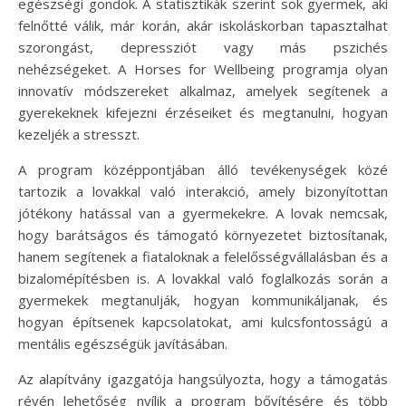
egészségi gondok. A statisztikák szerint sok gyermek, aki
felnőtté válik, már korán, akár iskoláskorban tapasztalhat
szorongást, depressziót vagy más pszichés
nehézségeket. A Horses for Wellbeing programja olyan
innovatív módszereket alkalmaz, amelyek segítenek a
gyerekeknek kifejezni érzéseiket és megtanulni, hogyan
kezeljék a stresszt.
A program középpontjában álló tevékenységek közé
tartozik a lovakkal való interakció, amely bizonyítottan
jótékony hatással van a gyermekekre. A lovak nemcsak,
hogy barátságos és támogató környezetet biztosítanak,
hanem segítenek a fiataloknak a felelősségvállalásban és a
bizalomépítésben is. A lovakkal való foglalkozás során a
gyermekek megtanulják, hogyan kommunikáljanak, és
hogyan építsenek kapcsolatokat, ami kulcsfontosságú a
mentális egészségük javításában.
Az alapítvány igazgatója hangsúlyozta, hogy a támogatás
révén lehetőség nyílik a program bővítésére és több