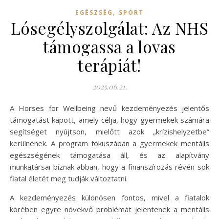
,
EGÉSZSÉG
SPORT
Lósegélyszolgálat: Az NHS
támogassa a lovas
terápiát!
2025.06.21.
A Horses for Wellbeing nevű kezdeményezés jelentős
támogatást kapott, amely célja, hogy gyermekek számára
segítséget nyújtson, mielőtt azok „krízishelyzetbe”
kerülnének. A program fókuszában a gyermekek mentális
egészségének támogatása áll, és az alapítvány
munkatársai bíznak abban, hogy a finanszírozás révén sok
fiatal életét meg tudják változtatni.
A kezdeményezés különösen fontos, mivel a fiatalok
körében egyre növekvő problémát jelentenek a mentális