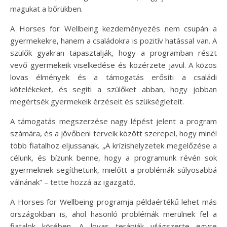
magukat a bőrükben.
A Horses for Wellbeing kezdeményezés nem csupán a
gyermekekre, hanem a családokra is pozitív hatással van. A
szülők gyakran tapasztalják, hogy a programban részt
vevő gyermekeik viselkedése és közérzete javul. A közös
lovas élmények és a támogatás erősíti a családi
kötelékeket, és segíti a szülőket abban, hogy jobban
megértsék gyermekeik érzéseit és szükségleteit.
A támogatás megszerzése nagy lépést jelent a program
számára, és a jövőbeni terveik között szerepel, hogy minél
több fiatalhoz eljussanak. „A krízishelyzetek megelőzése a
célunk, és bízunk benne, hogy a programunk révén sok
gyermeknek segíthetünk, mielőtt a problémák súlyosabbá
válnának” – tette hozzá az igazgató.
A Horses for Wellbeing programja példaértékű lehet más
országokban is, ahol hasonló problémák merülnek fel a
fiatalok körében. A lovas terápiák világszerte egyre