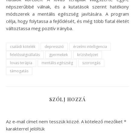
népszerűbbé válnak, és a kutatások szerint hatékony
módszerek a mentális egészség javítására. A program
célja, hogy folytassa a fejlődését, és még több fiatal életét
változtassa meg pozitív irányba.
családi kötelék
depresszió
érzelmi intelligencia
felelősségvállalás
gyermekek
krízishelyzet
lovas terápia
mentális egészség
szorongás
támogatás
SZÓLJ HOZZÁ
Az e-mail címet nem tesszük közzé.
A kötelező mezőket
*
karakterrel jelöltük