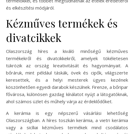
termelőkkel, és többet megtudhatnak az ételek eredetéről
és elkészítési módjáról.
Kézműves termékek és
divatcikkek
Olaszország híres a kiváló minőségű kézműves
termékekről és divatcikkekről, amelyek tökéletesen
tükrözik az ország kreativitását és hagyományait. A
bőráruk, mint például táskák, övek és cipők, világszerte
keresettek, és a helyi mesterek ügyes kezének
köszönhetően egyedi darabok készülnek. Firenze, a bőripar
fővárosa, különösen gazdag kínálatot nyújt a látogatóknak,
ahol számos üzlet és műhely várja az érdeklődőket.
A kerámia is egy népszerű vásárlási lehetőség
Olaszországban. A híres toszkán kerámia, a vietri kerámia
vagy a sicíliai kézműves termékek mind csodálatos