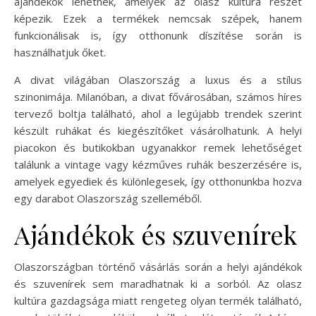
ajándékok lehetnek, amelyek az olasz kultúra részét
képezik. Ezek a termékek nemcsak szépek, hanem
funkcionálisak is, így otthonunk díszítése során is
használhatjuk őket.
A divat világában Olaszország a luxus és a stílus
szinonimája. Milanóban, a divat fővárosában, számos híres
tervező boltja található, ahol a legújabb trendek szerint
készült ruhákat és kiegészítőket vásárolhatunk. A helyi
piacokon és butikokban ugyanakkor remek lehetőséget
találunk a vintage vagy kézműves ruhák beszerzésére is,
amelyek egyediek és különlegesek, így otthonunkba hozva
egy darabot Olaszország szelleméből.
Ajándékok és szuvenírek
Olaszországban történő vásárlás során a helyi ajándékok
és szuvenírek sem maradhatnak ki a sorból. Az olasz
kultúra gazdagsága miatt rengeteg olyan termék található,