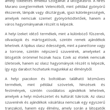
amely tökéletes emlékül szolgálhat a látogatásról. A híres
Murano üvegtermékek Velencéből, mint például gyönyörű
ékszerek, lámpák vagy dísztárgyak, igazi különlegességek,
amelyek nemcsak szemet gyönyörködtetőek, hanem a
város hagyományainak részét is képezik.
A helyi ízeket idéző termékek, mint a különböző fűszerek,
olívaolajok és mártogatósok, szintén remek ajándékok
lehetnek. A tipikus olasz édességek, mint a panettone vagy
a torrone, szintén népszerű szuvenírek, amelyeket a
látogatók örömmel hoznak haza. Ezek az ételek nemcsak
ízletesek, hanem az olasz hagyományok részét is képezik,
így egy darabot hozhatunk magunkkal az élményből.
A helyi piacokon és boltokban található kézműves
termékek, mint például szövetek, hímzések és
festmények, szintén csodálatos ajándékok lehetnek,
amelyek a helyi művészetet és kultúrát tükrözik. Az olasz
szuvenírek és ajándékok vásárlása nemcsak egy egyszerű
tranzakció, hanem egy élmény, amely során a látogatók