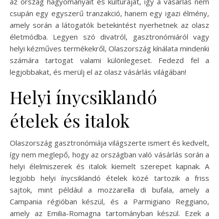
az ország hagyományait és kultúráját, így a vásárlás nem
csupán egy egyszerű tranzakció, hanem egy igazi élmény,
amely során a látogatók betekintést nyerhetnek az olasz
életmódba. Legyen szó divatról, gasztronómiáról vagy
helyi kézműves termékekről, Olaszország kínálata mindenki
számára tartogat valami különlegeset. Fedezd fel a
legjobbakat, és merülj el az olasz vásárlás világában!
Helyi ínycsiklandó
ételek és italok
Olaszország gasztronómiája világszerte ismert és kedvelt,
így nem meglepő, hogy az országban való vásárlás során a
helyi élelmiszerek és italok kiemelt szerepet kapnak. A
legjobb helyi ínycsiklandó ételek közé tartozik a friss
sajtok, mint például a mozzarella di bufala, amely a
Campania régióban készül, és a Parmigiano Reggiano,
amely az Emilia-Romagna tartományban készül. Ezek a