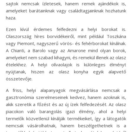
sajtok nemcsak ízletesek, hanem remek ajándékok is,
amelyeket barátainknak vagy családtagjainknak hozhatunk
haza.
Ezen kívül érdemes felfedezni a helyi borokat is.
Olaszország híres borvidékeiről, mint például Toszkána
vagy Piemont, nagyszerű vörös- és fehérborokat kínálnak.
A Chianti, a Barolo vagy az Amarone mind olyan borok,
amelyeket nem szabad kihagyni, és remekül illenek az olasz
ételekhez. A helyi olívaolajok is különleges élményt
nyújtanak, hiszen az olasz konyha egyik alapvető
összetevője.
A friss, helyi alapanyagok megvásárlása nemcsak a
gasztronómia szerelmeseinek kedvez, hanem azoknak is,
akik szeretik a főzést és az új ízek felfedezését. Az olasz
piacokon való barangolás igazi élmény, ahol a helyi
termelők közvetlenül kínálják termékeiket, így a látogatók
nemcsak vásárolhatnak, hanem beszélgethetnek is a