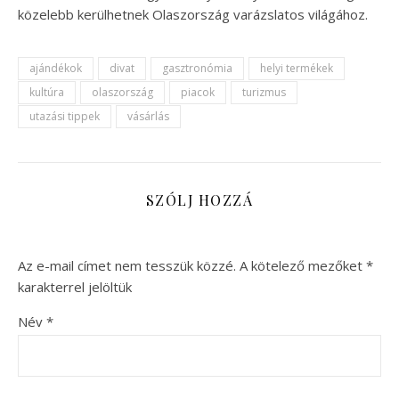
közelebb kerülhetnek Olaszország varázslatos világához.
ajándékok
divat
gasztronómia
helyi termékek
kultúra
olaszország
piacok
turizmus
utazási tippek
vásárlás
SZÓLJ HOZZÁ
Az e-mail címet nem tesszük közzé.
A kötelező mezőket
*
karakterrel jelöltük
Név
*