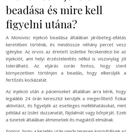
beadása és mire kell
figyelni utána?
A Monovisc injekció beadása általában járóbeteg-ellátás
keretében történik, és mindössze néhány percet vesz
igénybe. Az orvos az érintett ízületbe fecskendezi be az
injekciót, ami helyi érzéstelenítés nélkül is viszonylag jól
tolerálható. Az eljárás során fontos, hogy steril
környezetben történjen a beadás, hogy elkerüljék a
fertőzés kockázatát.
Az injekció után a pácienseket általában arra kérik, hogy
legalább 24 órán keresztül kerüljék a megerőltető fizikai
aktivitást, és figyeljék az esetleges mellékhatásokat, mint
például az ízület duzzanatát, fájdalmát vagy bőrpírját. Ezek
a tünetek általában átmenetiek és maguktól elmúlnak.
Fontos, hogy a kezelés után rendszeresen konzultáljunk az