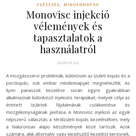
,
EGÉSZSÉG
MINDENNAPOK
Monovisc injekció
vélemények és
tapasztalatok a
használatról
2026.01.02.
A mozgásszervi problémák, különösen az ízületi kopás és a
porckopás, sok ember mindennapjait megnehezítik. Az
ilyen panaszok kezelése során egyre gyakrabban
alkalmaznak különböző injekciós terápiákat, melyek célja az
érintett ízületek fájdalmának csökkentése és
mozgékonyságának javítása. A Monovisc injekció az egyik
népszerű választás a térdízületi kopás kezelésében, mely
a hialuronsav alapú készítmények közé tartozik. Azok
számára, akik alternatív vagy kiegészítő kezelést keresnek,