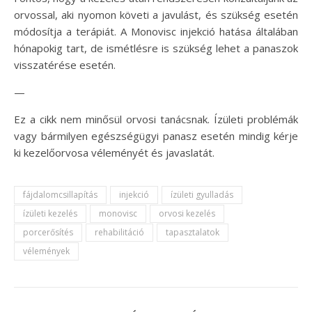
orvossal, aki nyomon követi a javulást, és szükség esetén
módosítja a terápiát. A Monovisc injekció hatása általában
hónapokig tart, de ismétlésre is szükség lehet a panaszok
visszatérése esetén.
—
Ez a cikk nem minősül orvosi tanácsnak. Ízületi problémák
vagy bármilyen egészségügyi panasz esetén mindig kérje
ki kezelőorvosa véleményét és javaslatát.
fájdalomcsillapítás
injekció
ízületi gyulladás
ízületi kezelés
monovisc
orvosi kezelés
porcerősítés
rehabilitáció
tapasztalatok
vélemények