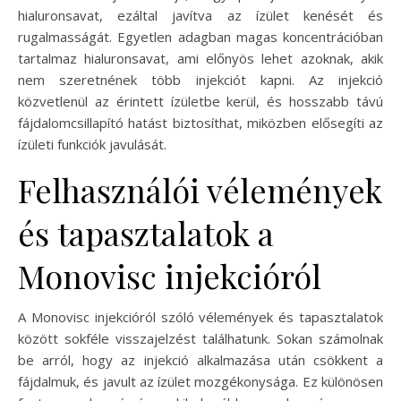
hialuronsavat, ezáltal javítva az ízület kenését és
rugalmasságát. Egyetlen adagban magas koncentrációban
tartalmaz hialuronsavat, ami előnyös lehet azoknak, akik
nem szeretnének több injekciót kapni. Az injekció
közvetlenül az érintett ízületbe kerül, és hosszabb távú
fájdalomcsillapító hatást biztosíthat, miközben elősegíti az
ízületi funkciók javulását.
Felhasználói vélemények
és tapasztalatok a
Monovisc injekcióról
A Monovisc injekcióról szóló vélemények és tapasztalatok
között sokféle visszajelzést találhatunk. Sokan számolnak
be arról, hogy az injekció alkalmazása után csökkent a
fájdalmuk, és javult az ízület mozgékonysága. Ez különösen