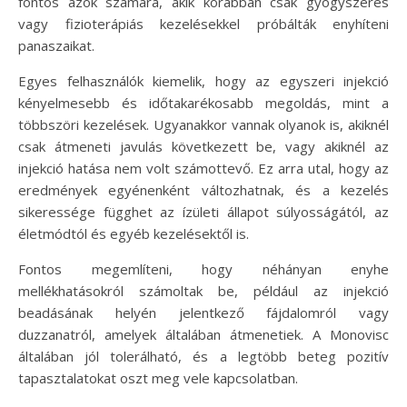
fontos azok számára, akik korábban csak gyógyszeres
vagy fizioterápiás kezelésekkel próbálták enyhíteni
panaszaikat.
Egyes felhasználók kiemelik, hogy az egyszeri injekció
kényelmesebb és időtakarékosabb megoldás, mint a
többszöri kezelések. Ugyanakkor vannak olyanok is, akiknél
csak átmeneti javulás következett be, vagy akiknél az
injekció hatása nem volt számottevő. Ez arra utal, hogy az
eredmények egyénenként változhatnak, és a kezelés
sikeressége függhet az ízületi állapot súlyosságától, az
életmódtól és egyéb kezelésektől is.
Fontos megemlíteni, hogy néhányan enyhe
mellékhatásokról számoltak be, például az injekció
beadásának helyén jelentkező fájdalomról vagy
duzzanatról, amelyek általában átmenetiek. A Monovisc
általában jól tolerálható, és a legtöbb beteg pozitív
tapasztalatokat oszt meg vele kapcsolatban.