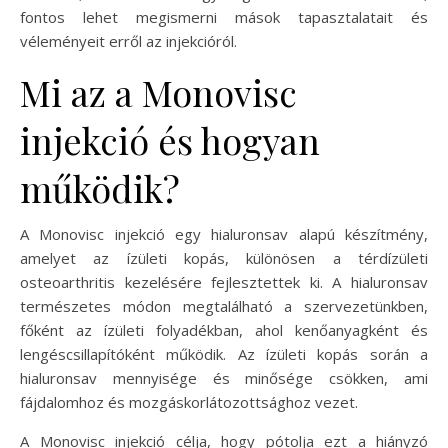
fontos lehet megismerni mások tapasztalatait és
véleményeit erről az injekcióról.
Mi az a Monovisc
injekció és hogyan
működik?
A Monovisc injekció egy hialuronsav alapú készítmény,
amelyet az ízületi kopás, különösen a térdízületi
osteoarthritis kezelésére fejlesztettek ki. A hialuronsav
természetes módon megtalálható a szervezetünkben,
főként az ízületi folyadékban, ahol kenőanyagként és
lengéscsillapítóként működik. Az ízületi kopás során a
hialuronsav mennyisége és minősége csökken, ami
fájdalomhoz és mozgáskorlátozottsághoz vezet.
A Monovisc injekció célja, hogy pótolja ezt a hiányzó