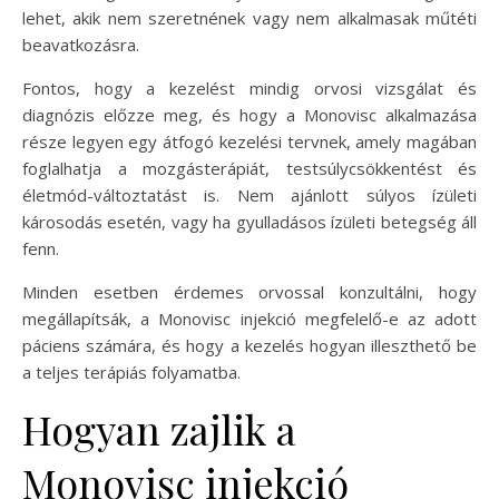
lehet, akik nem szeretnének vagy nem alkalmasak műtéti
beavatkozásra.
Fontos, hogy a kezelést mindig orvosi vizsgálat és
diagnózis előzze meg, és hogy a Monovisc alkalmazása
része legyen egy átfogó kezelési tervnek, amely magában
foglalhatja a mozgásterápiát, testsúlycsökkentést és
életmód-változtatást is. Nem ajánlott súlyos ízületi
károsodás esetén, vagy ha gyulladásos ízületi betegség áll
fenn.
Minden esetben érdemes orvossal konzultálni, hogy
megállapítsák, a Monovisc injekció megfelelő-e az adott
páciens számára, és hogy a kezelés hogyan illeszthető be
a teljes terápiás folyamatba.
Hogyan zajlik a
Monovisc injekció