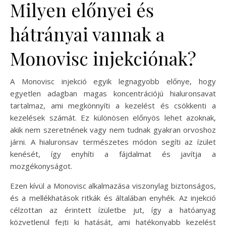
Milyen előnyei és
hátrányai vannak a
Monovisc injekciónak?
A Monovisc injekció egyik legnagyobb előnye, hogy
egyetlen adagban magas koncentrációjú hialuronsavat
tartalmaz, ami megkönnyíti a kezelést és csökkenti a
kezelések számát. Ez különösen előnyös lehet azoknak,
akik nem szeretnének vagy nem tudnak gyakran orvoshoz
járni. A hialuronsav természetes módon segíti az ízület
kenését, így enyhíti a fájdalmat és javítja a
mozgékonyságot.
Ezen kívül a Monovisc alkalmazása viszonylag biztonságos,
és a mellékhatások ritkák és általában enyhék. Az injekció
célzottan az érintett ízületbe jut, így a hatóanyag
közvetlenül fejti ki hatását, ami hatékonyabb kezelést