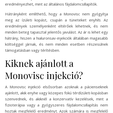
eredményezhet, mint az általános fájdalomcsillapítók.
Hátrányként említhető, hogy a Monovisc nem gyógyítja
meg az ízületi kopást, csupán a tüneteket enyhíti. Az
eredmények személyenként eltérőek lehetnek, és nem
minden beteg tapasztal jelentős javulást. Az ár is lehet egy
hátrány, hiszen a hialuronsav-injekciók általában magasabb
költséggel járnak, és nem minden esetben részesülnek
támogatásban vagy térítésben.
Kiknek ajánlott a
Monovisc injekció?
A Monovisc injekció elsősorban azoknak a pácienseknek
ajánlott, akik enyhe vagy közepes fokú térdízületi kopásban
szenvednek, és akiknél a konzervatív kezelések, mint a
fizioterápia vagy a gyógyszeres fájdalomcsillapítás nem
hoztak megfelelő eredményt. Azok számára is megfelelő