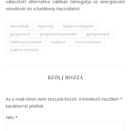
választott alternatíva valóban támogatja az energiaszint
növelését és a hatékony használatot.
alternatívák
egészség
fájdalomcsillapítás
gyógyszerek
gyógyszerhelyettesítés
gyógyszeripar
hatékony használat
mydeton
orvosi tanácsok
szakmai útmutató
SZÓLJ HOZZÁ
Az e-mail címet nem tesszük közzé.
A kötelező mezőket
*
karakterrel jelöltük
Név
*