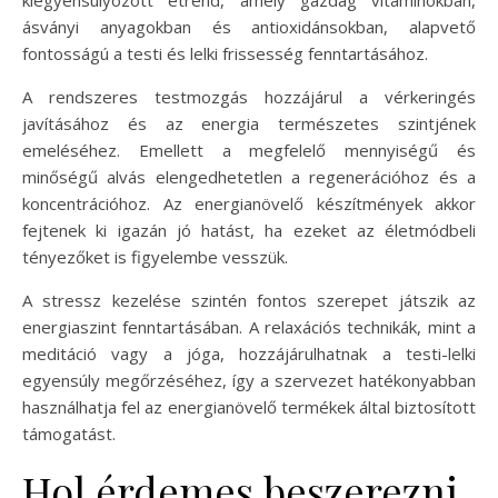
kiegyensúlyozott étrend, amely gazdag vitaminokban,
ásványi anyagokban és antioxidánsokban, alapvető
fontosságú a testi és lelki frissesség fenntartásához.
A rendszeres testmozgás hozzájárul a vérkeringés
javításához és az energia természetes szintjének
emeléséhez. Emellett a megfelelő mennyiségű és
minőségű alvás elengedhetetlen a regenerációhoz és a
koncentrációhoz. Az energianövelő készítmények akkor
fejtenek ki igazán jó hatást, ha ezeket az életmódbeli
tényezőket is figyelembe vesszük.
A stressz kezelése szintén fontos szerepet játszik az
energiaszint fenntartásában. A relaxációs technikák, mint a
meditáció vagy a jóga, hozzájárulhatnak a testi-lelki
egyensúly megőrzéséhez, így a szervezet hatékonyabban
használhatja fel az energianövelő termékek által biztosított
támogatást.
Hol érdemes beszerezni