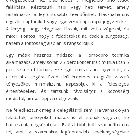
felállítása. Készítsünk napi vagy heti tervet, amely
tartalmazza a legfontosabb teendőinket. Használhatunk
digitális naptárakat vagy egyszerű papíralapú jegyzeteket.
A lényeg, hogy világosan lássuk, mit kell elvégezni, és
mikor. Fontos, hogy a feladatokat ne csak a sürgősség,
hanem a fontosság alapján is rangsoroljuk.
Egy másik hasznos módszer a Pomodoro technika
alkalmazása, amely során 25 perc koncentrált munka után 5
perc szünetet tartunk. Ez segít fenntartani a figyelmet, és
elkerülni a kiégést. Ezen kívül érdemes a digitális zavaró
tényezőket minimalizálni. Kapcsoljuk ki a felesleges
értesítéseket, és tartsunk távolságot a közösségi
médiától, amikor éppen dolgozunk.
Ne feledkezzünk meg a delegálásról sem! Ha vannak olyan
feladatok, amelyeket mások is el tudnak végezni, ne
habozzunk megkérni őket. Ezáltal több időt szabadíthatunk
fel, amit a számunkra legfontosabb tevékenységekre