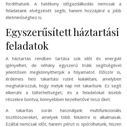
fordíthatunk. A hatékony időgazdálkodás nemcsak a
feladataink elvégzését segíti, hanem hozzájárul a jobb
életminőséghez is.
Egyszerűsített háztartási
feladatok
A háztartás rendben tartása sok időt és energiát
igényelhet, de néhány egyszerű trükk segítségével
jelentősen megkönnyíthetjük a folyamatot. Először is,
érdemes heti takarítási rutint kialakítani, amelyben
meghatározzuk, hogy melyik nap mit takarítunk. Ez segít
elkerülni a túlterheltséget, és a feladatokat kisebb
részekre bontva, könnyebben kezelhetővé teszi őket.
A takarítás során használjunk multifunkcionális
tisztítószereket, amelyek több felületre is alkalmasak.
Ezáltal nemcsak időt, hanem pénzt is spórolhatunk, hiszen