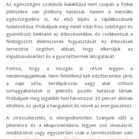
Az egészséges szokások kialakítása nem csupán a fizikai
jólétünkre van jótékony hatással, hanem a mentális
egészségünkre is. Az első lépés a táplálkozásunk
tudatosítása. Próbáljunk meg minél több friss zöldséget és
gyümölcsöt beiktatni az étkezéseinkbe, és csökkentsük a
feldolgozott élelmiszerek fogyasztását. Az étkezések
tervezése segíthet abban, hogy elkerüljük az
impulzusvásárlást és a gyorséttermek látogatását.
Fontos, hogy a mozgás is része legyen a
mindennapjainknak. Nem feltétlenül kell edzőterembe járni;
a napi séta, kerékpározás vagy akár otthoni
tornagyakorlatok is jelentős pozitív hatással bírnak.
Próbáljunk meg legalább heti háromszor 30 percet aktívan
eltölteni, ez javítja a hangulatot és növeli az energiaszintet.
A stresszkezelés is elengedhetetlen. Szánjunk időt a
pihenésre és a kikapcsolódásra, legyen szó olvasásról,
meditációról vagy egyszerűen csak a természetben való