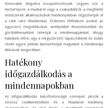
fontosabb dolgokra összpontosítsunk. Legyen szó a
háztartásról, a munkáról vagy a szabadidőről, a megfelelő
módszerek alkalmazásával hatékonyabban végezhetjük el
a ránk váró feladatokat. Érdemes felfedezni azokat az
egyszerű megoldásokat, amelyekkel élvezetesebbé és
gördülékenyebbé tehetjük a mindennapjainkat. Ahogy
haladunk előre, úgy a megszerzett tapasztalatok és tudás
révén egyre jobban kiismerhetjük magunkat a mindennapi
kihívások tengerében.
Hatékony
időgazdálkodás a
mindennapokban
Az időgazdálkodás kulcsfontosságú szerepet játszik a
stressz csökkentésében és a feladatok hatékony
elvégzésében. Az első lépés a megfelelő prioritások