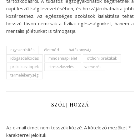
tartózkodásról. A tudatos légzőgyakorlatok segíthetnek a
napi feszültség levezetésében, és hozzájárulhatnak a jobb
közérzethez. Az egészséges szokások kialakítása tehát
hosszú távon nemcsak a fizikai egészségünket, hanem a
mentális jólétünket is támogatja.
egyszerűsítés
életmód
hatékonyság
időgazdálkodás
mindennapi élet
otthoni praktikák
praktikus tippek
stresszkezelés
szervezés
termelékenység
SZÓLJ HOZZÁ
Az e-mail címet nem tesszük közzé.
A kötelező mezőket
*
karakterrel jelöltük