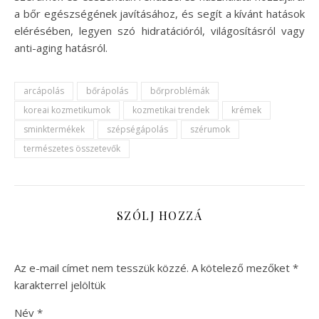
a bőr egészségének javításához, és segít a kívánt hatások
elérésében, legyen szó hidratációról, világosításról vagy
anti-aging hatásról.
arcápolás
bőrápolás
bőrproblémák
koreai kozmetikumok
kozmetikai trendek
krémek
sminktermékek
szépségápolás
szérumok
természetes összetevők
SZÓLJ HOZZÁ
Az e-mail címet nem tesszük közzé.
A kötelező mezőket
*
karakterrel jelöltük
Név
*