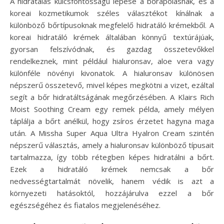
A hidratálás kulcsfontosságú lépése a bőrápolásnak, és a
koreai kozmetikumok széles választékot kínálnak a
különböző bőrtípusoknak megfelelő hidratáló krémekből. A
koreai hidratáló krémek általában könnyű textúrájúak,
gyorsan felszívódnak, és gazdag összetevőkkel
rendelkeznek, mint például hialuronsav, aloe vera vagy
különféle növényi kivonatok. A hialuronsav különösen
népszerű összetevő, mivel képes megkötni a vizet, ezáltal
segít a bőr hidratáltságának megőrzésében. A Klairs Rich
Moist Soothing Cream egy remek példa, amely mélyen
táplálja a bőrt anélkül, hogy zsíros érzetet hagyna maga
után. A Missha Super Aqua Ultra Hyalron Cream szintén
népszerű választás, amely a hialuronsav különböző típusait
tartalmazza, így több rétegben képes hidratálni a bőrt.
Ezek a hidratáló krémek nemcsak a bőr
nedvességtartalmát növelik, hanem védik is azt a
környezeti hatásoktól, hozzájárulva ezzel a bőr
egészségéhez és fiatalos megjelenéséhez.