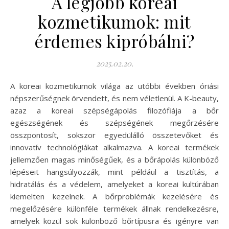
A legjobb koreai
kozmetikumok: mit
érdemes kipróbálni?
2025.02.20.
A koreai kozmetikumok világa az utóbbi években óriási
népszerűségnek örvendett, és nem véletlenül. A K-beauty,
azaz a koreai szépségápolás filozófiája a bőr
egészségének és szépségének megőrzésére
összpontosít, sokszor egyedülálló összetevőket és
innovatív technológiákat alkalmazva. A koreai termékek
jellemzően magas minőségűek, és a bőrápolás különböző
lépéseit hangsúlyozzák, mint például a tisztítás, a
hidratálás és a védelem, amelyeket a koreai kultúrában
kiemelten kezelnek. A bőrproblémák kezelésére és
megelőzésére különféle termékek állnak rendelkezésre,
amelyek közül sok különböző bőrtípusra és igényre van