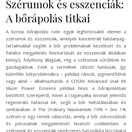
Szérumok és esszenciák:
A bőrápolás titkai
A koreai bőrápolási rutin egyik legfontosabb elemei a
szérumok és esszenciák, amelyek koncentrált hatóanyag-
tartalmukkal segítik a bőr problémáinak kezelését és a
fiatalos megjelenés fenntartását. Az esszenciák általában
könnyű, folyékony állagúak, míg a szérumok sűrűbbek és
gazdagabbak. Ezek a termékek célzott hatásúak, így
különféle bőrproblémákra – például ráncok, pigmentfoltok
vagy akné – alkalmazhatók. A COSRX Advanced Snail 96
Mucin Power Essence például híres a bőrápolásban
betöltött szerepéről, mivel a csiganyálka kivonat jelentős
regeneráló hatással bír, segít a bőr hidratálásában és
simításában. A The Ordinary Niacinamide 10% + Zinc 1%
szérum is egy remek választás, amely a bőr zsírosodását
és pórusainak megjelenését hivatott csökkenteni. A
szérumok és esszenciák rendszeres használata hozzájárul