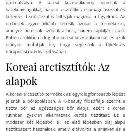
optimalizálva. A koreai kozmetikumok nemcsak a
hatékonyságukkal, hanem esztétikus csomagolásukkal és
kellemes textúráikkal is felhívják magukra a figyelmet. Az
emberek egyre inkább keresik azokat a termékeket,
amelyek nemcsak szépítik a bőrt, hanem táplálják is azt.
Ebben a cikkben a legjobb koreai kozmetikumokat és azok
előnyeit mutatjuk be, hogy segítsünk a tökéletes
bőrápolási rutin kialakításában.
Koreai arctisztítók: Az
alapok
A koreai arctisztító termékek az egyik legfontosabb lépést
jelentik a bőrápolásban. A K-beauty filozófiája szerint a
tiszta bőr az egészséges bőr alapja, ezért a koreai
rutinban gyakran alkalmaznak kettős tisztítást. Ez a
módszer két lépésből áll: az első lépésben olaj alapú
tisztítószert használnak, amely eltávolítja a sminket és a