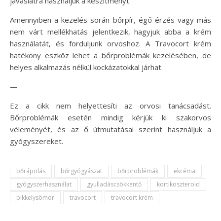
javaslatra használjuk a készítményt.
Amennyiben a kezelés során bőrpír, égő érzés vagy más
nem várt mellékhatás jelentkezik, hagyjuk abba a krém
használatát, és forduljunk orvoshoz. A Travocort krém
hatékony eszköz lehet a bőrproblémák kezelésében, de
helyes alkalmazás nélkül kockázatokkal járhat.
—
Ez a cikk nem helyettesíti az orvosi tanácsadást.
Bőrproblémák esetén mindig kérjük ki szakorvos
véleményét, és az ő útmutatásai szerint használjuk a
gyógyszereket.
bőrápolás
bőrgyógyászat
bőrproblémák
ekcéma
gyógyszerhasználat
gyulladáscsökkentő
kortikoszteroid
pikkelysömör
travocort
travocort krém