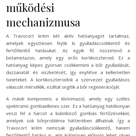
működési
mechanizmusa
A Travocort krém két aktív hatóanyagot tartalmaz,
amelyek együttesen fejtik ki gyulladáscsökkentő és
fertőtlenítő hatásukat. Az egyik fő összetevő a
betametazon, amely egy erős kortikoszteroid. Ez a
hatóanyag képes gyorsan csökkenteni a bőr gyulladását,
duzzanatát és viszketését, így enyhítve a kellemetlen
tüneteket. A kortikoszteroidok a szervezet gyulladásos
válaszát mérséklik, ezáltal segítik a bőr regenerációját.
A másik komponens a klotrimazol, amely egy széles
spektrumú gombaellenes szer. Ez a hatóanyag hatékonyan
veszi fel a harcot a különböző gombás fertőzésekkel,
amelyek sok bőrprobléma hátterében állhatnak. Így a
Travocort krém nemcsak gyulladáscsökkentő, hanem
fertőtlenítő hatású is, ami különösen előnyös lehet olyan