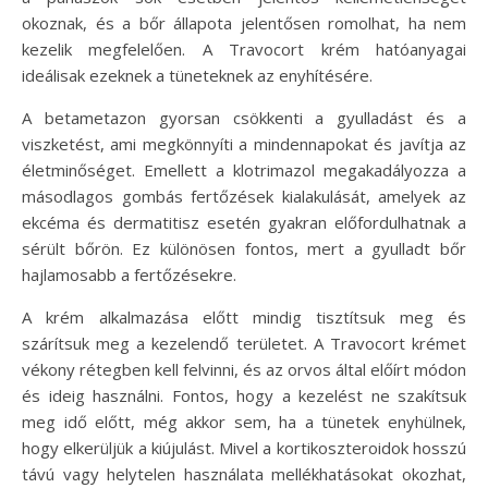
okoznak, és a bőr állapota jelentősen romolhat, ha nem
kezelik megfelelően. A Travocort krém hatóanyagai
ideálisak ezeknek a tüneteknek az enyhítésére.
A betametazon gyorsan csökkenti a gyulladást és a
viszketést, ami megkönnyíti a mindennapokat és javítja az
életminőséget. Emellett a klotrimazol megakadályozza a
másodlagos gombás fertőzések kialakulását, amelyek az
ekcéma és dermatitisz esetén gyakran előfordulhatnak a
sérült bőrön. Ez különösen fontos, mert a gyulladt bőr
hajlamosabb a fertőzésekre.
A krém alkalmazása előtt mindig tisztítsuk meg és
szárítsuk meg a kezelendő területet. A Travocort krémet
vékony rétegben kell felvinni, és az orvos által előírt módon
és ideig használni. Fontos, hogy a kezelést ne szakítsuk
meg idő előtt, még akkor sem, ha a tünetek enyhülnek,
hogy elkerüljük a kiújulást. Mivel a kortikoszteroidok hosszú
távú vagy helytelen használata mellékhatásokat okozhat,