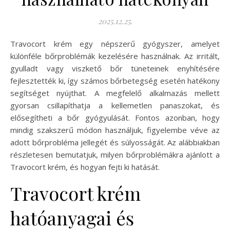
2025.12.25.
Travocort krém egy népszerű gyógyszer, amelyet
különféle bőrproblémák kezelésére használnak. Az irritált,
gyulladt vagy viszkető bőr tüneteinek enyhítésére
fejlesztették ki, így számos bőrbetegség esetén hatékony
segítséget nyújthat. A megfelelő alkalmazás mellett
gyorsan csillapíthatja a kellemetlen panaszokat, és
elősegítheti a bőr gyógyulását. Fontos azonban, hogy
mindig szakszerű módon használjuk, figyelembe véve az
adott bőrprobléma jellegét és súlyosságát. Az alábbiakban
részletesen bemutatjuk, milyen bőrproblémákra ajánlott a
Travocort krém, és hogyan fejti ki hatását.
Travocort krém
hatóanyagai és