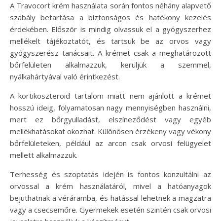
A Travocort krém használata során fontos néhány alapvető
szabály betartása a biztonságos és hatékony kezelés
érdekében. Először is mindig olvassuk el a gyógyszerhez
mellékelt tájékoztatót, és tartsuk be az orvos vagy
gyógyszerész tanácsait. A krémet csak a meghatározott
bőrfelületen alkalmazzuk, kerüljük a szemmel,
nyálkahártyával való érintkezést.
A kortikoszteroid tartalom miatt nem ajánlott a krémet
hosszú ideig, folyamatosan nagy mennyiségben használni,
mert ez bőrgyulladást, elszíneződést vagy egyéb
mellékhatásokat okozhat. Különösen érzékeny vagy vékony
bőrfelületeken, például az arcon csak orvosi felügyelet
mellett alkalmazzuk.
Terhesség és szoptatás idején is fontos konzultálni az
orvossal a krém használatáról, mivel a hatóanyagok
bejuthatnak a véráramba, és hatással lehetnek a magzatra
vagy a csecsemőre. Gyermekek esetén szintén csak orvosi