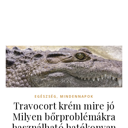
,
EGÉSZSÉG
MINDENNAPOK
Travocort krém mire jó
Milyen bőrproblémákra
használható hatékonyan