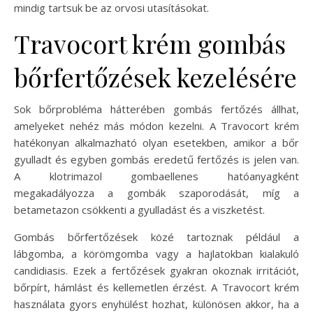
mindig tartsuk be az orvosi utasításokat.
Travocort krém gombás
bőrfertőzések kezelésére
Sok bőrprobléma hátterében gombás fertőzés állhat,
amelyeket nehéz más módon kezelni. A Travocort krém
hatékonyan alkalmazható olyan esetekben, amikor a bőr
gyulladt és egyben gombás eredetű fertőzés is jelen van.
A klotrimazol gombaellenes hatóanyagként
megakadályozza a gombák szaporodását, míg a
betametazon csökkenti a gyulladást és a viszketést.
Gombás bőrfertőzések közé tartoznak például a
lábgomba, a körömgomba vagy a hajlatokban kialakuló
candidiasis. Ezek a fertőzések gyakran okoznak irritációt,
bőrpírt, hámlást és kellemetlen érzést. A Travocort krém
használata gyors enyhülést hozhat, különösen akkor, ha a