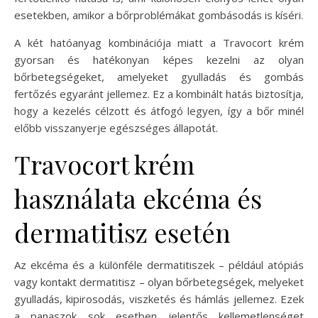
esetekben, amikor a bőrproblémákat gombásodás is kíséri.
A két hatóanyag kombinációja miatt a Travocort krém
gyorsan és hatékonyan képes kezelni az olyan
bőrbetegségeket, amelyeket gyulladás és gombás
fertőzés egyaránt jellemez. Ez a kombinált hatás biztosítja,
hogy a kezelés célzott és átfogó legyen, így a bőr minél
előbb visszanyerje egészséges állapotát.
Travocort krém
használata ekcéma és
dermatitisz esetén
Az ekcéma és a különféle dermatitiszek – például atópiás
vagy kontakt dermatitisz – olyan bőrbetegségek, melyeket
gyulladás, kipirosodás, viszketés és hámlás jellemez. Ezek
a panaszok sok esetben jelentős kellemetlenséget