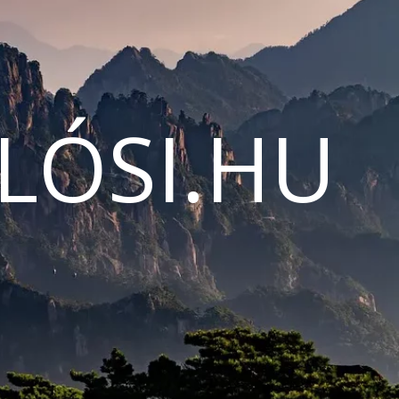
LÓSI.HU
N