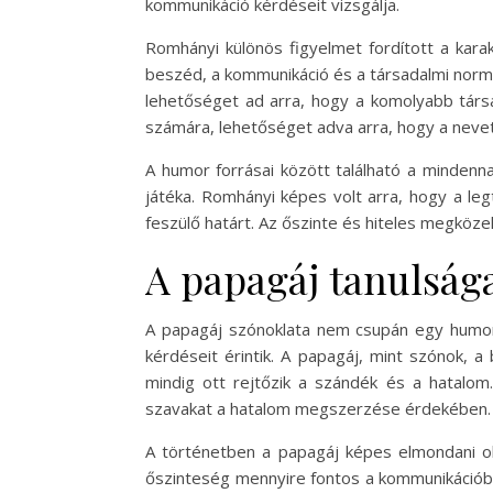
kommunikáció kérdéseit vizsgálja.
Romhányi különös figyelmet fordított a karak
beszéd, a kommunikáció és a társadalmi norm
lehetőséget ad arra, hogy a komolyabb társa
számára, lehetőséget adva arra, hogy a nev
A humor forrásai között található a mindenna
játéka. Romhányi képes volt arra, hogy a leg
feszülő határt. Az őszinte és hiteles megköze
A papagáj tanulság
A papagáj szónoklata nem csupán egy humoro
kérdéseit érintik. A papagáj, mint szónok,
mindig ott rejtőzik a szándék és a hatalom.
szavakat a hatalom megszerzése érdekében.
A történetben a papagáj képes elmondani ol
őszinteség mennyire fontos a kommunikációban