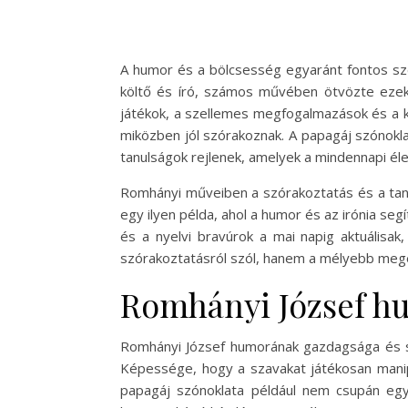
A humor és a bölcsesség egyaránt fontos sz
költő és író, számos művében ötvözte ezeke
játékok, a szellemes megfogalmazások és a 
miközben jól szórakoznak. A papagáj szónokl
tanulságok rejlenek, amelyek a mindennapi éle
Romhányi műveiben a szórakoztatás és a tan
egy ilyen példa, ahol a humor és az irónia se
és a nyelvi bravúrok a mai napig aktuálisak
szórakoztatásról szól, hanem a mélyebb megér
Romhányi József h
Romhányi József humorának gazdagsága és sok
Képessége, hogy a szavakat játékosan manip
papagáj szónoklata például nem csupán eg