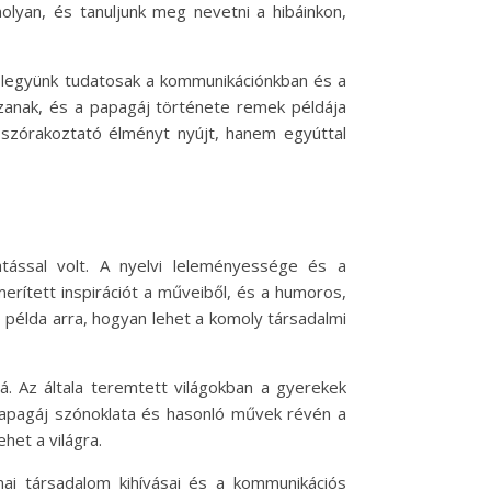
lyan, és tanuljunk meg nevetni a hibáinkon,
 legyünk tudatosak a kommunikációnkban és a
zanak, és a papagáj története remek példája
szórakoztató élményt nyújt, hanem egyúttal
ással volt. A nyelvi leleményessége és a
erített inspirációt a műveiből, és a humoros,
 példa arra, hogyan lehet a komoly társadalmi
á. Az általa teremtett világokban a gyerekek
papagáj szónoklata és hasonló művek révén a
het a világra.
mai társadalom kihívásai és a kommunikációs