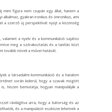
gáj mint figura nem csupán egy állat, hanem a
lkalmaz, gyakran ironikus és önironikus, ami
el a szerző új perspektívát nyújt a közönség
a, valamint a nyelv és a kommunikáció sajátos
eremtve meg a szórakoztatás és a tanítás közt
mi tovább növeli a művei hatását.
lyek a társadalmi kommunikáció és a hatalom
örténet során kiderül, hogy a szavak mögött
 is, hiszen bemutatja, hogyan manipulálják a
zel rávilágítva arra, hogy a bátorság és az
íthatók, és a manipuláció eszközei lehetnek a