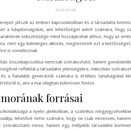
2025.01.09.
erepet játszik az emberi kapcsolatokban és a társadalmi kommu
t a tulajdonságokat, ami lehetőséget adott számára, hogy sz
karakterek sokszínűsége mind hozzájárultak ahhoz, hogy az emb
ata, mint egy különleges alkotás, megtestesíti ezt a kettőssége
tre is vonatkoznak.
ítás összekapcsolása nemcsak szórakoztató, hanem gondolatébre
gítségével reflektál a társadalmi jelenségekre, miközben szórak
, és a fiatalabb generációk számára is értékes tanulságokat 
tésről is, ami a mai világban különösen fontos.
umorának forrásai
oldalúsága a nyelvi játékokban, a szatirikus megjegyzésekben 
ulálja, lehetővé tette számára, hogy ne csak nevessen, hane
y szórakoztató mese, hanem egy mélyebb társadalmi kommentá