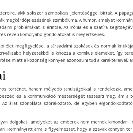
tereire, akik sokszor szimbolikus jelentőséggel bírtak. A papa
ák megkérdőjelezésének szimbóluma. A humor, amelyet Romhányi a
dalmi problémákat is érintse. Az irónia és a szatíra segítségév
etés révén komolyabb gondolatokat is megértsenek.
pi élet megfigyelése, a társadalmi szokások és normák kritikáj
triviálisabb helyzetekből is kihozza a komikus elemeket, így t
lítése miatt a közönség könnyen azonosulni tud a karaktereivel, a
ai
s történet, hanem mélyebb tanulságokkal is rendelkezik, ame
 a beszéd és a kommunikáció mesterségét testesíti meg, ám a t
 Az állat szónoklata szórakoztató, de egyben elgondolkodtató
yan dolgokat, amelyeket az emberek nem mernek kimondani, ez
. Romhányi itt arra is figyelmeztet, hogy a szavak könnyen torz