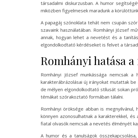
társadalmi diskurzusban. A humor segítségé
miközben figyelmesek maradunk a körülöttün
A papagáj szónoklata tehát nem csupán szór
szavaink használatában. Romhányi József mű
annak, hogyan lehet a nevetést és a tanít
elgondolkodtató kérdéseket is felvet a társa
Romhányi hatása a
Romhányi József munkássága nemcsak a hu
karakterábrázolásai új irányokat mutattak be
de mélyen elgondolkodtató stílusát sokan pró
témákat szórakoztató formában tálalni.
Romhányi öröksége abban is megnyilvánul, ho
könnyen azonosulhatnak a karakterekkel, és
fiatal olvasók nemcsak a nevetés élményét ka
A humor és a tanulságok összekapcsolása, a