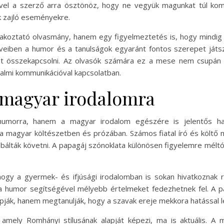
vel a szerző arra ösztönöz, hogy ne vegyük magunkat túl komo
k zajló eseményekre.
akoztató olvasmány, hanem egy figyelmeztetés is, hogy mindig
veiben a humor és a tanulságok egyaránt fontos szerepet játs
ást összekapcsolni. Az olvasók számára ez a mese nem csupán 
dalmi kommunikációval kapcsolatban.
 magyar irodalomra
morra, hanem a magyar irodalom egészére is jelentős hat
 a magyar költészetben és prózában. Számos fiatal író és költő m
bálták követni. A papagáj szónoklata különösen figyelemre méltó
gy a gyermek- és ifjúsági irodalomban is sokan hivatkoznak r
 a humor segítségével mélyebb értelmeket fedezhetnek fel. A 
pják, hanem megtanulják, hogy a szavak ereje mekkora hatással le
mely Romhányi stílusának alapját képezi, ma is aktuális. A 