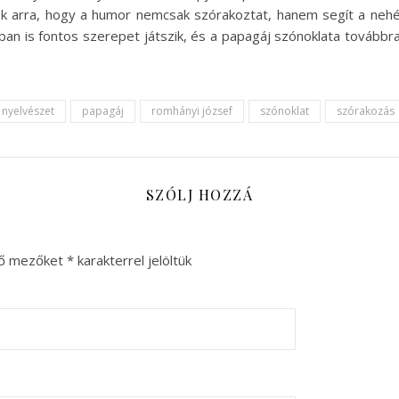
 arra, hogy a humor nemcsak szórakoztat, hanem segít a nehé
an is fontos szerepet játszik, és a papagáj szónoklata továbbr
nyelvészet
papagáj
romhányi józsef
szónoklat
szórakozás
SZÓLJ HOZZÁ
ző mezőket
*
karakterrel jelöltük