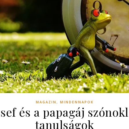
,
MAGAZIN
MINDENNAPOK
sef és a papagáj szónokl
tanulságok