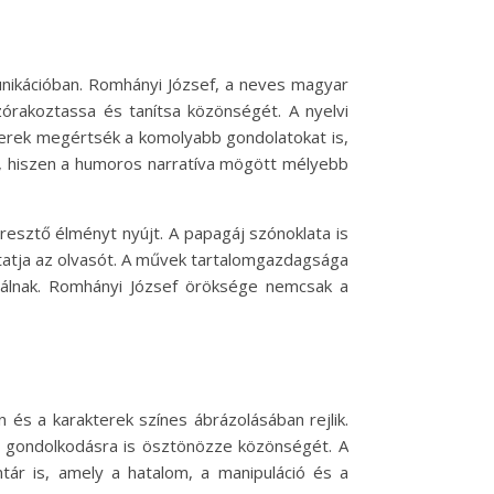
nikációban. Romhányi József, a neves magyar
órakoztassa és tanítsa közönségét. A nyelvi
erek megértsék a komolyabb gondolatokat is,
t, hiszen a humoros narratíva mögött mélyebb
sztő élményt nyújt. A papagáj szónoklata is
oztatja az olvasót. A művek tartalomgazdagsága
kínálnak. Romhányi József öröksége nemcsak a
és a karakterek színes ábrázolásában rejlik.
m gondolkodásra is ösztönözze közönségét. A
r is, amely a hatalom, a manipuláció és a