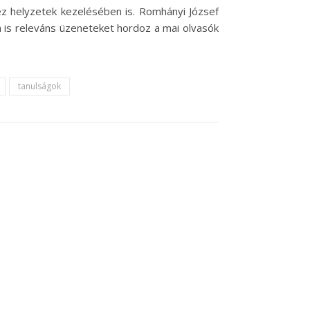
z helyzetek kezelésében is. Romhányi József
a is releváns üzeneteket hordoz a mai olvasók
tanulságok