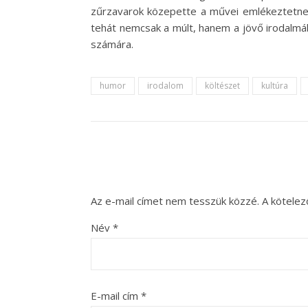
zűrzavarok közepette a művei emlékeztetnek
tehát nemcsak a múlt, hanem a jövő irodalmáb
számára.
humor
irodalom
költészet
kultúra
Az e-mail címet nem tesszük közzé.
A kötele
Név
*
E-mail cím
*