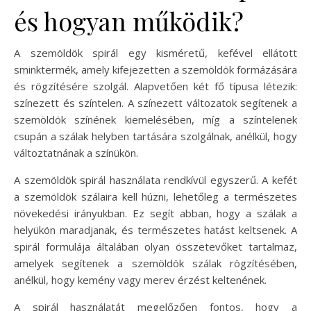
és hogyan működik?
A szemöldök spirál egy kisméretű, kefével ellátott
sminktermék, amely kifejezetten a szemöldök formázására
és rögzítésére szolgál. Alapvetően két fő típusa létezik:
színezett és színtelen. A színezett változatok segítenek a
szemöldök színének kiemelésében, míg a színtelenek
csupán a szálak helyben tartására szolgálnak, anélkül, hogy
változtatnának a színükön.
A szemöldök spirál használata rendkívül egyszerű. A kefét
a szemöldök szálaira kell húzni, lehetőleg a természetes
növekedési irányukban. Ez segít abban, hogy a szálak a
helyükön maradjanak, és természetes hatást keltsenek. A
spirál formulája általában olyan összetevőket tartalmaz,
amelyek segítenek a szemöldök szálak rögzítésében,
anélkül, hogy kemény vagy merev érzést keltenének.
A spirál használatát megelőzően fontos, hogy a