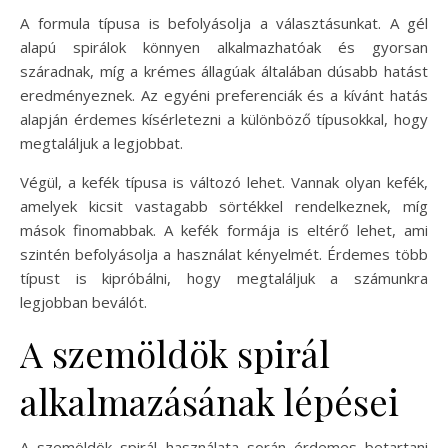
A formula típusa is befolyásolja a választásunkat. A gél
alapú spirálok könnyen alkalmazhatóak és gyorsan
száradnak, míg a krémes állagúak általában dúsabb hatást
eredményeznek. Az egyéni preferenciák és a kívánt hatás
alapján érdemes kísérletezni a különböző típusokkal, hogy
megtaláljuk a legjobbat.
Végül, a kefék típusa is változó lehet. Vannak olyan kefék,
amelyek kicsit vastagabb sörtékkel rendelkeznek, míg
mások finomabbak. A kefék formája is eltérő lehet, ami
szintén befolyásolja a használat kényelmét. Érdemes több
típust is kipróbálni, hogy megtaláljuk a számunkra
legjobban beválót.
A szemöldök spirál
alkalmazásának lépései
A szemöldök spirál használata során érdemes betartani