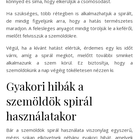
könnyed és sima, hogy elkerüljük a csomósodást.
Ha szükséges, több rétegben is alkalmazhatjuk a spirált,
de mindig figyeljünk arra, hogy a hatás természetes
maradjon. A felesleges anyagot mindig töröljük le a keféről,
mielőtt felvisszük a szemöldökre.
Végül, ha a kívánt hatást elértük, érdemes egy kis időt
várni, amíg a spirál megköt, mielőtt további sminket
alkalmazunk a szem körül. Ez biztosítja, hogy a
szemöldökünk a nap végéig tökéletesen nézzen ki.
Gyakori hibák a
szemöldök spirál
használatakor
Bár a szemöldök spirál használata viszonylag egyszerű,
mégis sokan elkövetnek néhány gyakori hibát, amelyek