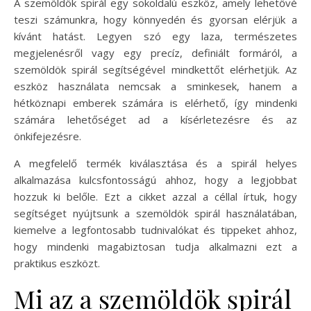
A szemöldök spirál egy sokoldalú eszköz, amely lehetővé
teszi számunkra, hogy könnyedén és gyorsan elérjük a
kívánt hatást. Legyen szó egy laza, természetes
megjelenésről vagy egy precíz, definiált formáról, a
szemöldök spirál segítségével mindkettőt elérhetjük. Az
eszköz használata nemcsak a sminkesek, hanem a
hétköznapi emberek számára is elérhető, így mindenki
számára lehetőséget ad a kísérletezésre és az
önkifejezésre.
A megfelelő termék kiválasztása és a spirál helyes
alkalmazása kulcsfontosságú ahhoz, hogy a legjobbat
hozzuk ki belőle. Ezt a cikket azzal a céllal írtuk, hogy
segítséget nyújtsunk a szemöldök spirál használatában,
kiemelve a legfontosabb tudnivalókat és tippeket ahhoz,
hogy mindenki magabiztosan tudja alkalmazni ezt a
praktikus eszközt.
Mi az a szemöldök spirál