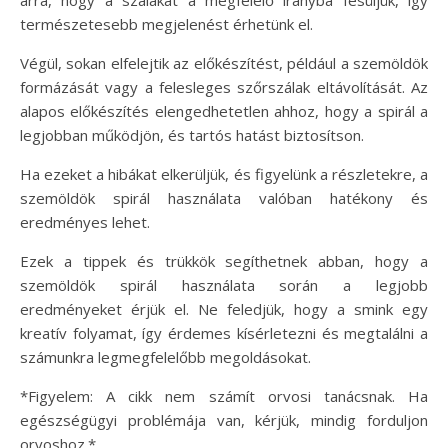
természetesebb megjelenést érhetünk el.
Végül, sokan elfelejtik az előkészítést, például a szemöldök
formázását vagy a felesleges szőrszálak eltávolítását. Az
alapos előkészítés elengedhetetlen ahhoz, hogy a spirál a
legjobban működjön, és tartós hatást biztosítson.
Ha ezeket a hibákat elkerüljük, és figyelünk a részletekre, a
szemöldök spirál használata valóban hatékony és
eredményes lehet.
Ezek a tippek és trükkök segíthetnek abban, hogy a
szemöldök spirál használata során a legjobb
eredményeket érjük el. Ne feledjük, hogy a smink egy
kreatív folyamat, így érdemes kísérletezni és megtalálni a
számunkra legmegfelelőbb megoldásokat.
*Figyelem: A cikk nem számít orvosi tanácsnak. Ha
egészségügyi problémája van, kérjük, mindig forduljon
orvoshoz.*