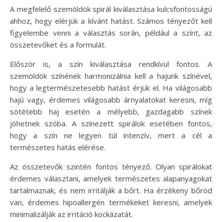
A megfelelő szemöldök spirál kiválasztása kulcsfontosságú
ahhoz, hogy elérjük a kívánt hatást. Számos tényezőt kell
figyelembe venni a választás során, például a színt, az
összetevőket és a formulát.
Először is, a szín kiválasztása rendkívül fontos. A
szemöldök színének harmonizálnia kell a hajunk színével,
hogy a legtermészetesebb hatást érjük el. Ha világosabb
hajú vagy, érdemes világosabb árnyalatokat keresni, míg
sötétebb haj esetén a mélyebb, gazdagabb színek
jöhetnek szóba. A színezett spirálok esetében fontos,
hogy a szín ne legyen túl intenzív, mert a cél a
természetes hatás elérése.
Az összetevők szintén fontos tényező. Olyan spirálokat
érdemes választani, amelyek természetes alapanyagokat
tartalmaznak, és nem irritálják a bőrt. Ha érzékeny bőröd
van, érdemes hipoallergén termékeket keresni, amelyek
minimalizálják az irritáció kockázatát.