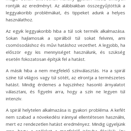
rontják az eredményt. Az alábbiakban összegyűjtöttük a
leggyakoribb problémákat, és tippeket adunk a helyes
használathoz.
Az egyik leggyakoribb hiba a túl sok termék alkalmazása.
Sokan hajlamosak a spirálból túl sokat felvinni, ami
csomósodáshoz és művi hatáshoz vezethet. A legjobb, ha
először egy kis mennyiséget használunk, és szükség
esetén fokozatosan építjük fel a hatást.
A másik hiba a nem megfelelő színválasztás. Ha a spirál
színe túl világos vagy túl sötét, az elrontja a természetes
hatást. Mindig érdemes a hajszínhez hasonló árnyalatot
választani, és figyelni arra, hogy a szín ne legyen túl
intenzív.
A spirál helytelen alkalmazása is gyakori probléma. A kefét
nem szabad a növekedési iránnyal ellentétesen használni,
mert ez rendezetlen hatást eredményez. Mindig ügyeljünk
arra, hogy a szálakat a megfelelő irányba fésüljük, így