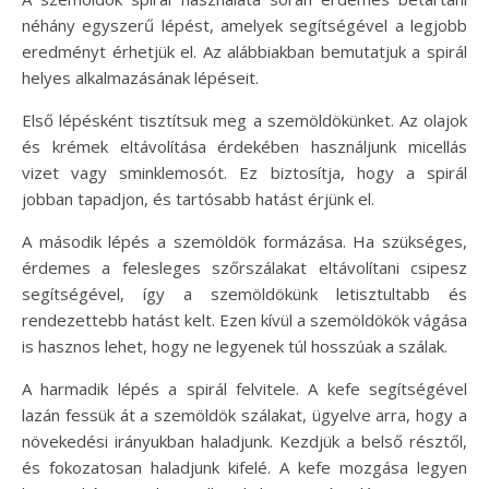
néhány egyszerű lépést, amelyek segítségével a legjobb
eredményt érhetjük el. Az alábbiakban bemutatjuk a spirál
helyes alkalmazásának lépéseit.
Első lépésként tisztítsuk meg a szemöldökünket. Az olajok
és krémek eltávolítása érdekében használjunk micellás
vizet vagy sminklemosót. Ez biztosítja, hogy a spirál
jobban tapadjon, és tartósabb hatást érjünk el.
A második lépés a szemöldök formázása. Ha szükséges,
érdemes a felesleges szőrszálakat eltávolítani csipesz
segítségével, így a szemöldökünk letisztultabb és
rendezettebb hatást kelt. Ezen kívül a szemöldökök vágása
is hasznos lehet, hogy ne legyenek túl hosszúak a szálak.
A harmadik lépés a spirál felvitele. A kefe segítségével
lazán fessük át a szemöldök szálakat, ügyelve arra, hogy a
növekedési irányukban haladjunk. Kezdjük a belső résztől,
és fokozatosan haladjunk kifelé. A kefe mozgása legyen