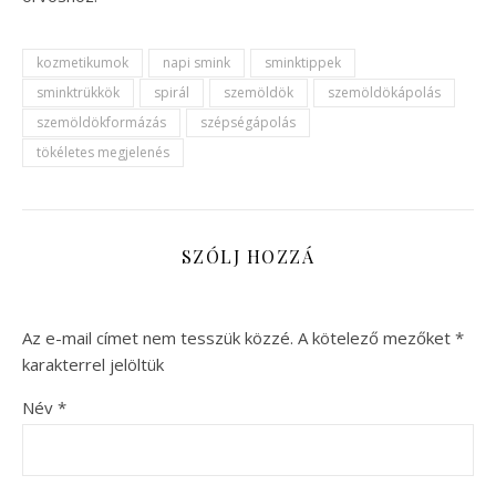
kozmetikumok
napi smink
sminktippek
sminktrükkök
spirál
szemöldök
szemöldökápolás
szemöldökformázás
szépségápolás
tökéletes megjelenés
SZÓLJ HOZZÁ
Az e-mail címet nem tesszük közzé.
A kötelező mezőket
*
karakterrel jelöltük
Név
*