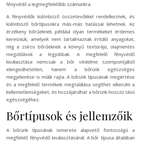
fényvédő a legmegfelelőbb számunkra.
A fényvédők különböző összetevőkkel rendelkeznek, és
különböző bőrtípusokra más-más hatással lehetnek. Az
érzékeny bőrűeknek például olyan termékeket érdemes
keresniük, amelyek nem tartalmaznak irritáló anyagokat,
míg a zsíros bőrűeknek a könnyű textúrájú, olajmentes
megoldások a legjobbak. A megfelelő fényvédő
kiválasztása nemcsak a bőr védelme szempontjából
elengedhetetlen, hanem a bőrünk egészséges
megjelenése is múlik rajta. A bőrünk típusának megértése
és a megfelelő termékek megtalálása segíthet elkerülni a
kellemetlenségeket, és hozzájárulhat a bőrünk hosszú távú
egészségéhez.
Bőrtípusok és jellemzőik
A bőrünk típusának ismerete alapvető fontosságú a
megfelelő fényvédő kiválasztásánál. A bőr típusa általában