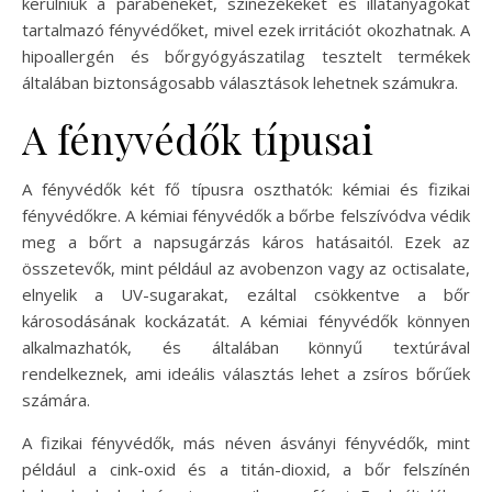
kerülniük a parabéneket, színezékeket és illatanyagokat
tartalmazó fényvédőket, mivel ezek irritációt okozhatnak. A
hipoallergén és bőrgyógyászatilag tesztelt termékek
általában biztonságosabb választások lehetnek számukra.
A fényvédők típusai
A fényvédők két fő típusra oszthatók: kémiai és fizikai
fényvédőkre. A kémiai fényvédők a bőrbe felszívódva védik
meg a bőrt a napsugárzás káros hatásaitól. Ezek az
összetevők, mint például az avobenzon vagy az octisalate,
elnyelik a UV-sugarakat, ezáltal csökkentve a bőr
károsodásának kockázatát. A kémiai fényvédők könnyen
alkalmazhatók, és általában könnyű textúrával
rendelkeznek, ami ideális választás lehet a zsíros bőrűek
számára.
A fizikai fényvédők, más néven ásványi fényvédők, mint
például a cink-oxid és a titán-dioxid, a bőr felszínén