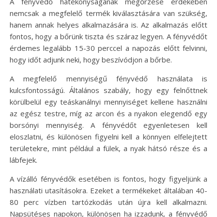
A fényvédő hatékonyságának megőrzése érdekében
nemcsak a megfelelő termék kiválasztására van szükség,
hanem annak helyes alkalmazására is. Az alkalmazás előtt
fontos, hogy a bőrünk tiszta és száraz legyen. A fényvédőt
érdemes legalább 15-30 perccel a napozás előtt felvinni,
hogy időt adjunk neki, hogy beszívódjon a bőrbe.
A megfelelő mennyiségű fényvédő használata is
kulcsfontosságú. Általános szabály, hogy egy felnőttnek
körülbelül egy teáskanálnyi mennyiséget kellene használni
az egész testre, míg az arcon és a nyakon elegendő egy
borsónyi mennyiség. A fényvédőt egyenletesen kell
eloszlatni, és különösen figyelni kell a könnyen elfelejtett
területekre, mint például a fülek, a nyak hátsó része és a
lábfejek.
A vízálló fényvédők esetében is fontos, hogy figyeljünk a
használati utasításokra. Ezeket a termékeket általában 40-
80 perc vízben tartózkodás után újra kell alkalmazni.
Napsütéses napokon, különösen ha izzadunk, a fényvédő