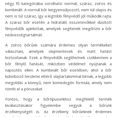
négy fő kategóriába sorolható: normál, száraz, zsíros és
kombinált. A normál bőr kiegyensúlyozott, nem túl olajos és
nem is túl száraz, így a legtöbb fényvédő jól működik rajta.
A száraz bőr esetén a hidratáló összetevőkkel dúsított
fényvédők ajánlottak, amelyek segítenek megőrizni a bőr
nedvességtartalmát.
A zsíros bőrűek számára érdemes olyan termékeket
választani, amelyek olajmentesek és matt hatást
biztosítanak. Ezek a fényvédők segíthetnek csökkenteni a
bőr fénylő hatását, miközben védelmet nyújtanak a
napsütés ellen. A kombinált bőr esetében, ahol a bőr
különböző területei eltérő olajtartalommal bírnak, a legjobb
megoldás a könnyű, nem komedogén formula, amely nem
tömíti el a pórusokat.
Fontos, hogy a bőrtípusunkhoz megfelelő termék
kiválasztásakor figyelembe vegyük a bőrünk
érzékenységét is. Az érzékeny bőrűeknek érdemes