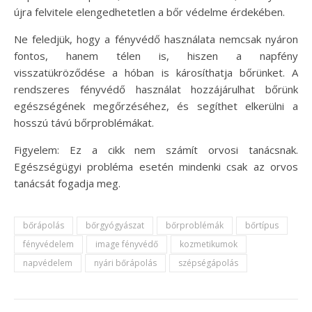
újra felvitele elengedhetetlen a bőr védelme érdekében.
Ne feledjük, hogy a fényvédő használata nemcsak nyáron
fontos, hanem télen is, hiszen a napfény
visszatükröződése a hóban is károsíthatja bőrünket. A
rendszeres fényvédő használat hozzájárulhat bőrünk
egészségének megőrzéséhez, és segíthet elkerülni a
hosszú távú bőrproblémákat.
Figyelem: Ez a cikk nem számít orvosi tanácsnak.
Egészségügyi probléma esetén mindenki csak az orvos
tanácsát fogadja meg.
bőrápolás
bőrgyógyászat
bőrproblémák
bőrtípus
fényvédelem
image fényvédő
kozmetikumok
napvédelem
nyári bőrápolás
szépségápolás