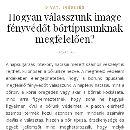
,
DIVAT
EGÉSZSÉG
Hogyan válasszunk image
fényvédőt bőrtípusunknak
megfelelően?
2025.03.17.
A napsugárzás jótékony hatásai mellett számos veszélyt is
rejthet, különösen a bőrünkre nézve. A megfelelő védelem
érdekében elengedhetetlen, hogy a bőrünk típusának
megfelelő fényvédőt válasszunk. A napfény hatásai, mint a
bőrpír, a korai öregedés vagy akár a bőrrák kockázata,
mind arra figyelmeztetnek, hogy soha ne hagyjuk
figyelmen kívül a bőrünk védelmét. A piacon elérhető
számos termék közül azonban nem mindenki számára
ideális a választás, hiszen a bőr típusa, érzékenysége és
egyéb jellemzői mind meghatározzák, hogy melyik