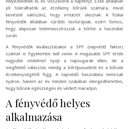
helyezkednek el, és visszaverik a napfényt. Ezek általában
jól tolerálhatók az érzékeny bőrűek számára, mivel
kevésbé valószínű, hogy irritációt okoznak. A fizikai
fényvédők általában sűrűbb textúrájúak, ezért fontos,
hogy alaposan belemasszírozzuk a bőrbe a használat
során.
A fényvédők kiválasztásakor a SPF (napvédő faktor)
számát is figyelembe kell venni. A magasabb SPF érték
nagyobb védelmet nyújt a napsugarak ellen, de a
megfelelő választás mindig a bőrtípusunktól és a bőrünk
érzékenységétől függ. A napvédő használata nemcsak
nyáron, hanem az év minden szakában elengedhetetlen,
hogy bőrünk egészséges és védett maradjon.
A fényvédő helyes
alkalmazása