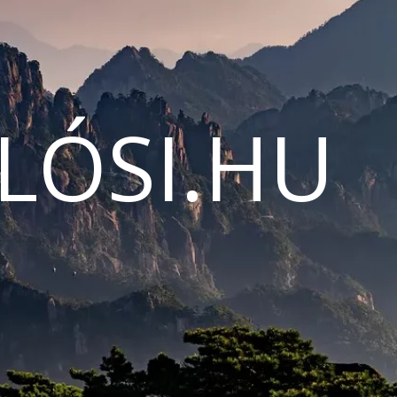
LÓSI.HU
N