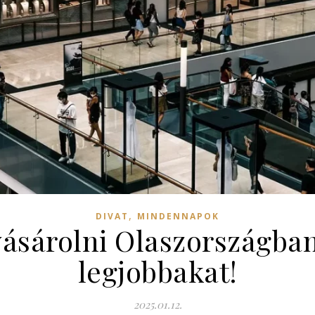
,
DIVAT
MINDENNAPOK
ásárolni Olaszországban
legjobbakat!
2025.01.12.