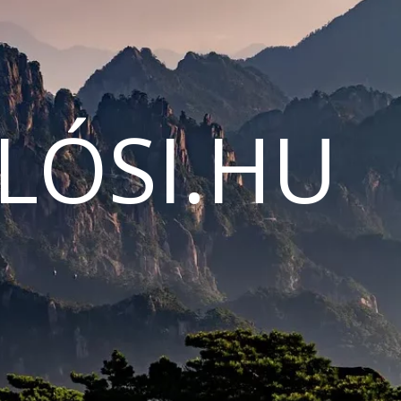
LÓSI.HU
N