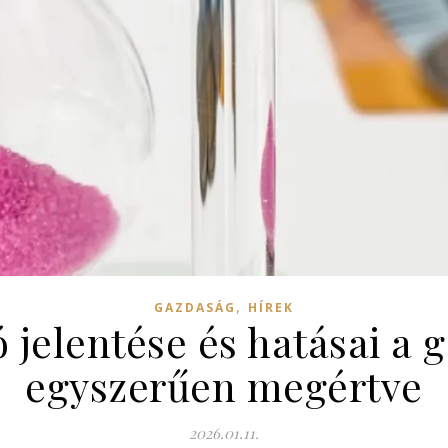
,
GAZDASÁG
HÍREK
 jelentése és hatásai a
egyszerűen megértve
2026.01.11.