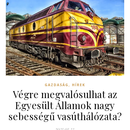
,
GAZDASÁG
HÍREK
Végre megvalósulhat az
Egyesült Államok nagy
sebességű vasúthálózata?
2025.05.22.