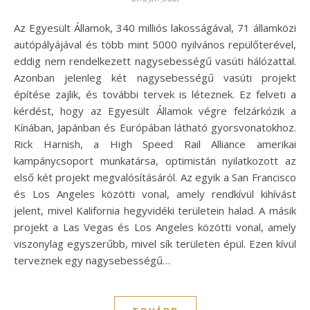
Az Egyesült Államok, 340 milliós lakosságával, 71 államközi
autópályájával és több mint 5000 nyilvános repülőterével,
eddig nem rendelkezett nagysebességű vasúti hálózattal.
Azonban jelenleg két nagysebességű vasúti projekt
építése zajlik, és további tervek is léteznek. Ez felveti a
kérdést, hogy az Egyesült Államok végre felzárkózik a
Kínában, Japánban és Európában látható gyorsvonatokhoz.
Rick Harnish, a High Speed Rail Alliance amerikai
kampánycsoport munkatársa, optimistán nyilatkozott az
első két projekt megvalósításáról. Az egyik a San Francisco
és Los Angeles közötti vonal, amely rendkívül kihívást
jelent, mivel Kalifornia hegyvidéki területein halad. A másik
projekt a Las Vegas és Los Angeles közötti vonal, amely
viszonylag egyszerűbb, mivel sík területen épül. Ezen kívül
terveznek egy nagysebességű…