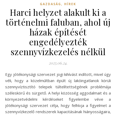
,
GAZDASÁG
HÍREK
Harci helyzet alakult ki a
történelmi faluban, ahol új
házak építését
engedélyezték
szennyvízkezelés nélkül
2025.06.24.
Egy jótékonysági szervezet jogi kihívást indított, mivel úgy
véli, hogy a közelmúltban épült új lakóingatlanok körüli
szennyvíztisztító telepek túltelítettségének problémája
széleskörű és sürgető. A helyi közösség aggodalmait és a
környezetvédelmi kérdéseket figyelembe véve a
jótékonysági szervezet célja, hogy felhívja a figyelmet a
szennyvízkezelő rendszerek kapacitásának hiányosságaira,