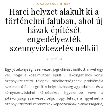
,
GAZDASÁG
HÍREK
Harci helyzet alakult ki a
történelmi faluban, ahol új
házak építését
engedélyezték
szennyvízkezelés nélkül
2025.06.24.
Egy jótékonysági szervezet jogi kihívást indított, mivel úgy
véli, hogy a közelmúltban épült új lakóingatlanok körüli
szennyvíztisztító telepek túltelítettségének problémája
széleskörű és sürgető. A helyi közösség aggodalmait és a
környezetvédelmi kérdéseket figyelembe véve a
jótékonysági szervezet célja, hogy felhívja a figyelmet a
szennyvízkezelő rendszerek kapacitásának hiányosságaira,