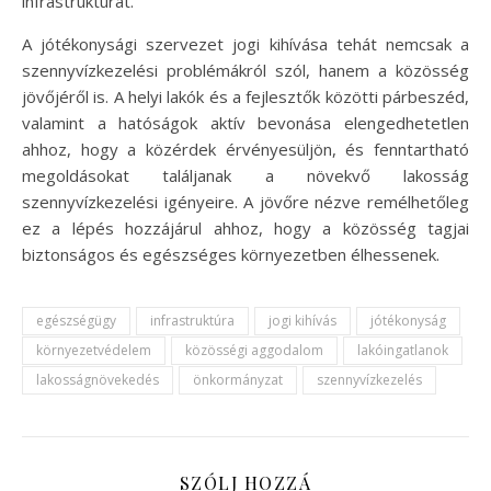
infrastruktúrát.
A jótékonysági szervezet jogi kihívása tehát nemcsak a
szennyvízkezelési problémákról szól, hanem a közösség
jövőjéről is. A helyi lakók és a fejlesztők közötti párbeszéd,
valamint a hatóságok aktív bevonása elengedhetetlen
ahhoz, hogy a közérdek érvényesüljön, és fenntartható
megoldásokat találjanak a növekvő lakosság
szennyvízkezelési igényeire. A jövőre nézve remélhetőleg
ez a lépés hozzájárul ahhoz, hogy a közösség tagjai
biztonságos és egészséges környezetben élhessenek.
egészségügy
infrastruktúra
jogi kihívás
jótékonyság
környezetvédelem
közösségi aggodalom
lakóingatlanok
lakosságnövekedés
önkormányzat
szennyvízkezelés
SZÓLJ HOZZÁ