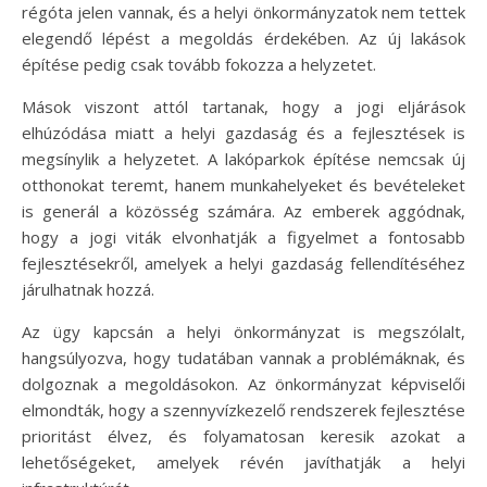
régóta jelen vannak, és a helyi önkormányzatok nem tettek
elegendő lépést a megoldás érdekében. Az új lakások
építése pedig csak tovább fokozza a helyzetet.
Mások viszont attól tartanak, hogy a jogi eljárások
elhúzódása miatt a helyi gazdaság és a fejlesztések is
megsínylik a helyzetet. A lakóparkok építése nemcsak új
otthonokat teremt, hanem munkahelyeket és bevételeket
is generál a közösség számára. Az emberek aggódnak,
hogy a jogi viták elvonhatják a figyelmet a fontosabb
fejlesztésekről, amelyek a helyi gazdaság fellendítéséhez
járulhatnak hozzá.
Az ügy kapcsán a helyi önkormányzat is megszólalt,
hangsúlyozva, hogy tudatában vannak a problémáknak, és
dolgoznak a megoldásokon. Az önkormányzat képviselői
elmondták, hogy a szennyvízkezelő rendszerek fejlesztése
prioritást élvez, és folyamatosan keresik azokat a
lehetőségeket, amelyek révén javíthatják a helyi