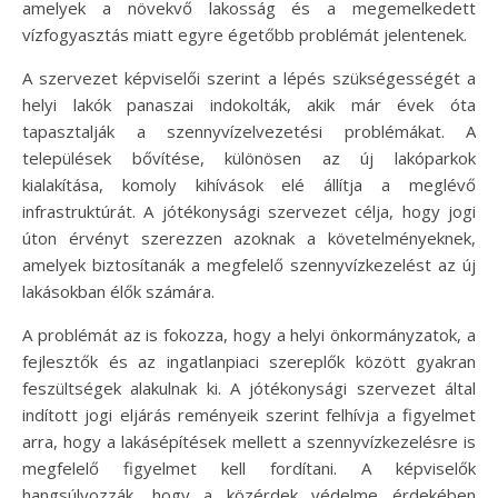
amelyek a növekvő lakosság és a megemelkedett
vízfogyasztás miatt egyre égetőbb problémát jelentenek.
A szervezet képviselői szerint a lépés szükségességét a
helyi lakók panaszai indokolták, akik már évek óta
tapasztalják a szennyvízelvezetési problémákat. A
települések bővítése, különösen az új lakóparkok
kialakítása, komoly kihívások elé állítja a meglévő
infrastruktúrát. A jótékonysági szervezet célja, hogy jogi
úton érvényt szerezzen azoknak a követelményeknek,
amelyek biztosítanák a megfelelő szennyvízkezelést az új
lakásokban élők számára.
A problémát az is fokozza, hogy a helyi önkormányzatok, a
fejlesztők és az ingatlanpiaci szereplők között gyakran
feszültségek alakulnak ki. A jótékonysági szervezet által
indított jogi eljárás reményeik szerint felhívja a figyelmet
arra, hogy a lakásépítések mellett a szennyvízkezelésre is
megfelelő figyelmet kell fordítani. A képviselők
hangsúlyozzák, hogy a közérdek védelme érdekében