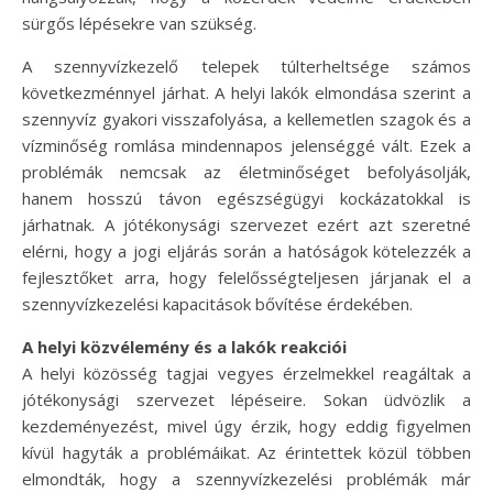
sürgős lépésekre van szükség.
A szennyvízkezelő telepek túlterheltsége számos
következménnyel járhat. A helyi lakók elmondása szerint a
szennyvíz gyakori visszafolyása, a kellemetlen szagok és a
vízminőség romlása mindennapos jelenséggé vált. Ezek a
problémák nemcsak az életminőséget befolyásolják,
hanem hosszú távon egészségügyi kockázatokkal is
járhatnak. A jótékonysági szervezet ezért azt szeretné
elérni, hogy a jogi eljárás során a hatóságok kötelezzék a
fejlesztőket arra, hogy felelősségteljesen járjanak el a
szennyvízkezelési kapacitások bővítése érdekében.
A helyi közvélemény és a lakók reakciói
A helyi közösség tagjai vegyes érzelmekkel reagáltak a
jótékonysági szervezet lépéseire. Sokan üdvözlik a
kezdeményezést, mivel úgy érzik, hogy eddig figyelmen
kívül hagyták a problémáikat. Az érintettek közül többen
elmondták, hogy a szennyvízkezelési problémák már