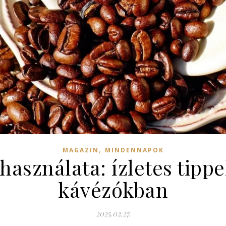
,
MAGAZIN
MINDENNAPOK
használata: ízletes tipp
kávézókban
2025.02.27.