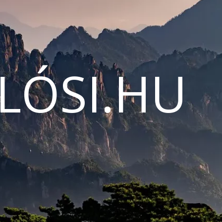
LÓSI.HU
N