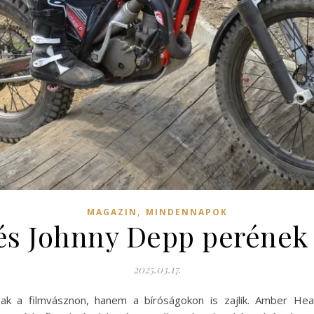
,
MAGAZIN
MINDENNAPOK
s Johnny Depp perének 
2025.03.17.
ak a filmvásznon, hanem a bíróságokon is zajlik. Amber He