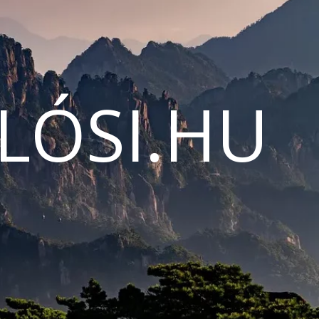
LÓSI.HU
N