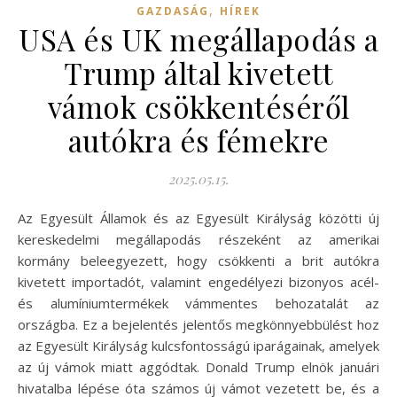
,
GAZDASÁG
HÍREK
USA és UK megállapodás a
Trump által kivetett
vámok csökkentéséről
autókra és fémekre
2025.05.15.
Az Egyesült Államok és az Egyesült Királyság közötti új
kereskedelmi megállapodás részeként az amerikai
kormány beleegyezett, hogy csökkenti a brit autókra
kivetett importadót, valamint engedélyezi bizonyos acél-
és alumíniumtermékek vámmentes behozatalát az
országba. Ez a bejelentés jelentős megkönnyebbülést hoz
az Egyesült Királyság kulcsfontosságú iparágainak, amelyek
az új vámok miatt aggódtak. Donald Trump elnök januári
hivatalba lépése óta számos új vámot vezetett be, és a