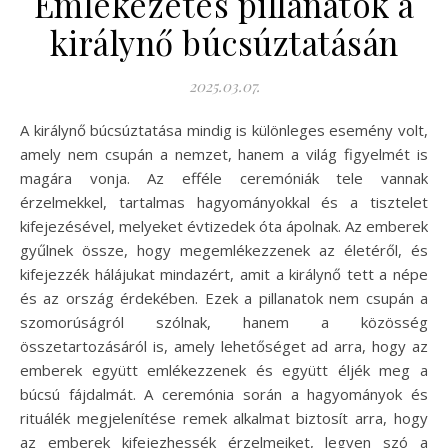
Emlékezetes pillanatok a
királynő búcsúztatásán
2025.03.07.
A királynő búcsúztatása mindig is különleges esemény volt,
amely nem csupán a nemzet, hanem a világ figyelmét is
magára vonja. Az efféle ceremóniák tele vannak
érzelmekkel, tartalmas hagyományokkal és a tisztelet
kifejezésével, melyeket évtizedek óta ápolnak. Az emberek
gyűlnek össze, hogy megemlékezzenek az életéről, és
kifejezzék hálájukat mindazért, amit a királynő tett a népe
és az ország érdekében. Ezek a pillanatok nem csupán a
szomorúságról szólnak, hanem a közösség
összetartozásáról is, amely lehetőséget ad arra, hogy az
emberek együtt emlékezzenek és együtt éljék meg a
búcsú fájdalmát. A ceremónia során a hagyományok és
rituálék megjelenítése remek alkalmat biztosít arra, hogy
az emberek kifejezhessék érzelmeiket, legyen szó a