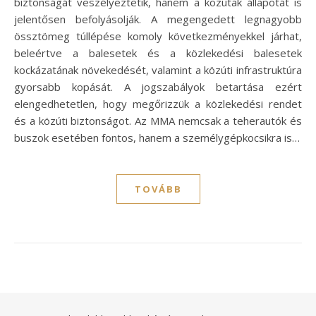
biztonságát veszélyeztetik, hanem a közutak állapotát is
jelentősen befolyásolják. A megengedett legnagyobb
össztömeg túllépése komoly következményekkel járhat,
beleértve a balesetek és a közlekedési balesetek
kockázatának növekedését, valamint a közúti infrastruktúra
gyorsabb kopását. A jogszabályok betartása ezért
elengedhetetlen, hogy megőrizzük a közlekedési rendet
és a közúti biztonságot. Az MMA nemcsak a teherautók és
buszok esetében fontos, hanem a személygépkocsikra is…
TOVÁBB