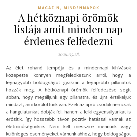
,
MAGAZIN
MINDENNAPOK
A hétköznapi örömök
listája amit minden nap
érdemes felfedezni
2026.05.28.
Az élet rohanó tempója és a mindennapi kihívások
közepette könnyen megfeledkezünk arról, hogy a
legnagyobb boldogságot gyakran a legapróbb pillanatok
hozzák meg. A hétköznapi örömök felfedezése segít
abban, hogy megálljunk egy pillanatra, és újra értékeljük
mindazt, ami körülöttünk van. Ezek az apró csodák nemcsak
a hangulatunkat dobják fel, hanem a lelki egyensúlyunkat is
erősítik, így hosszabb távon pozitív hatással vannak az
életminőségünkre. Nem kell messzire mennünk vagy
különleges eseményeket várnunk ahhoz, hogy boldogságot