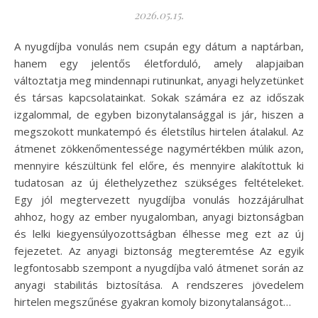
2026.05.15.
A nyugdíjba vonulás nem csupán egy dátum a naptárban,
hanem egy jelentős életforduló, amely alapjaiban
változtatja meg mindennapi rutinunkat, anyagi helyzetünket
és társas kapcsolatainkat. Sokak számára ez az időszak
izgalommal, de egyben bizonytalansággal is jár, hiszen a
megszokott munkatempó és életstílus hirtelen átalakul. Az
átmenet zökkenőmentessége nagymértékben múlik azon,
mennyire készültünk fel előre, és mennyire alakítottuk ki
tudatosan az új élethelyzethez szükséges feltételeket.
Egy jól megtervezett nyugdíjba vonulás hozzájárulhat
ahhoz, hogy az ember nyugalomban, anyagi biztonságban
és lelki kiegyensúlyozottságban élhesse meg ezt az új
fejezetet. Az anyagi biztonság megteremtése Az egyik
legfontosabb szempont a nyugdíjba való átmenet során az
anyagi stabilitás biztosítása. A rendszeres jövedelem
hirtelen megszűnése gyakran komoly bizonytalanságot…