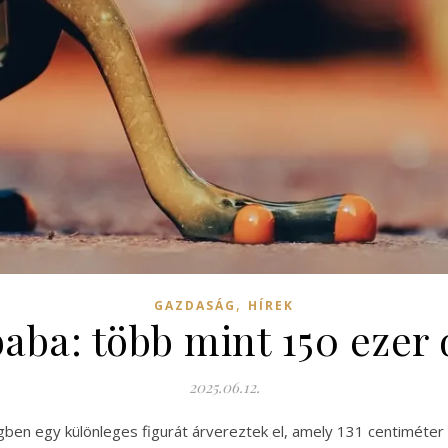
,
GAZDASÁG
HÍREK
ba: több mint 150 ezer d
2025.06.12.
gben egy különleges figurát árvereztek el, amely 131 centimét