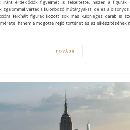
ánt érdeklődők figyelmét is felkeltette, hiszen a figurák 
 izgalommal várták a különböző műtárgyakat, de ez a bizonyos f
cióra felkínált figurák között sok más különleges darab is 
 mérete, hanem a mögötte rejlő történet és az elkészítésének m
TOVÁBB