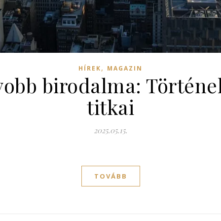
,
HÍREK
MAGAZIN
gyobb birodalma: Történe
titkai
2025.05.15.
TOVÁBB