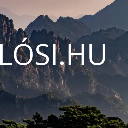
LÓSI.HU
N