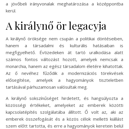
a jövőbeli irányvonalak meghatározása a középpontba
kerül.
A királynő ör legacyja
A királynő öröksége nem csupán a politikai döntéseiben,
hanem a társadalmi és kulturális hatásaiban is
megfigyelhető. Évtizedeken át tartó uralkodása alatt
számos fontos változást hozott, amelyek nemcsak a
monarchia, hanem az egész társadalom életére kihatottak.
Az ő nevéhez fűződik a modernizációs törekvések
elősegítése, amelyek a hagyományok tiszteletben
tartásával párhuzamosan valósultak meg.
A királynő sokszínűséget hirdetett, és hangsúlyozta a
közösségi értékeket, amelyeket az emberek közötti
kapcsolatépítés szolgálatába állított. Ő volt az, aki az
emberek összefogását és a közös célok melletti kiállást
szem előtt tartotta, és erre a hagyományok keretein belül