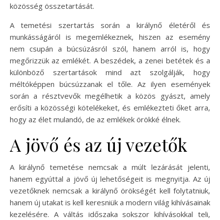
közösség összetartását.
A temetési szertartás során a királynő életéről és
munkásságáról is megemlékeznek, hiszen az esemény
nem csupán a búcsúzásról szól, hanem arról is, hogy
megőrizzük az emlékét. A beszédek, a zenei betétek és a
különböző szertartások mind azt szolgálják, hogy
méltóképpen búcsúzzanak el tőle. Az ilyen események
során a résztvevők megélhetik a közös gyászt, amely
erősíti a közösségi kötelékeket, és emlékezteti őket arra,
hogy az élet mulandó, de az emlékek örökké élnek.
A jövő és az új vezetők
A királynő temetése nemcsak a múlt lezárását jelenti,
hanem egyúttal a jövő új lehetőségeit is megnyitja. Az új
vezetőknek nemcsak a királynő örökségét kell folytatniuk,
hanem új utakat is kell keresniük a modern világ kihívásainak
kezelésére. A váltás időszaka sokszor kihívásokkal teli,