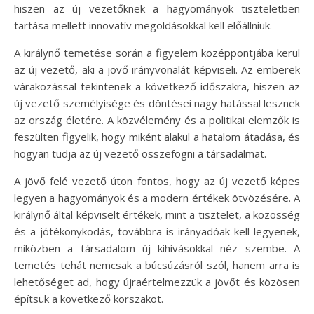
hiszen az új vezetőknek a hagyományok tiszteletben
tartása mellett innovatív megoldásokkal kell előállniuk.
A királynő temetése során a figyelem középpontjába kerül
az új vezető, aki a jövő irányvonalát képviseli. Az emberek
várakozással tekintenek a következő időszakra, hiszen az
új vezető személyisége és döntései nagy hatással lesznek
az ország életére. A közvélemény és a politikai elemzők is
feszülten figyelik, hogy miként alakul a hatalom átadása, és
hogyan tudja az új vezető összefogni a társadalmat.
A jövő felé vezető úton fontos, hogy az új vezető képes
legyen a hagyományok és a modern értékek ötvözésére. A
királynő által képviselt értékek, mint a tisztelet, a közösség
és a jótékonykodás, továbbra is irányadóak kell legyenek,
miközben a társadalom új kihívásokkal néz szembe. A
temetés tehát nemcsak a búcsúzásról szól, hanem arra is
lehetőséget ad, hogy újraértelmezzük a jövőt és közösen
építsük a következő korszakot.