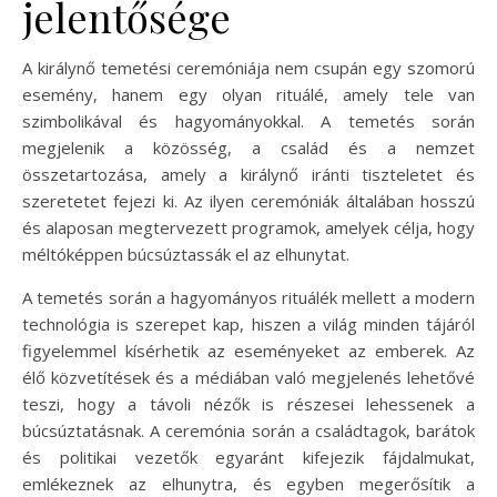
jelentősége
A királynő temetési ceremóniája nem csupán egy szomorú
esemény, hanem egy olyan rituálé, amely tele van
szimbolikával és hagyományokkal. A temetés során
megjelenik a közösség, a család és a nemzet
összetartozása, amely a királynő iránti tiszteletet és
szeretetet fejezi ki. Az ilyen ceremóniák általában hosszú
és alaposan megtervezett programok, amelyek célja, hogy
méltóképpen búcsúztassák el az elhunytat.
A temetés során a hagyományos rituálék mellett a modern
technológia is szerepet kap, hiszen a világ minden tájáról
figyelemmel kísérhetik az eseményeket az emberek. Az
élő közvetítések és a médiában való megjelenés lehetővé
teszi, hogy a távoli nézők is részesei lehessenek a
búcsúztatásnak. A ceremónia során a családtagok, barátok
és politikai vezetők egyaránt kifejezik fájdalmukat,
emlékeznek az elhunytra, és egyben megerősítik a