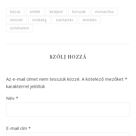
búcsú
emlék
királynő
korszak
monarchia
nemzet
örökség
szertartás
temetés
történelem
SZÓLJ HOZZÁ
Az e-mail címet nem tesszük közzé.
A kötelező mezőket
*
karakterrel jelöltük
Név
*
E-mail cím
*