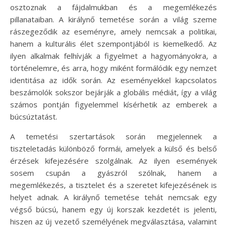
osztoznak a fájdalmukban és a megemlékezés
pillanataiban. A királynő temetése során a világ szeme
rászegeződik az eseményre, amely nemcsak a politikai,
hanem a kulturális élet szempontjából is kiemelkedő. Az
ilyen alkalmak felhívják a figyelmet a hagyományokra, a
történelemre, és arra, hogy miként formálódik egy nemzet
identitása az idők során. Az eseményekkel kapcsolatos
beszámolók sokszor bejárják a globális médiát, így a világ
számos pontján figyelemmel kísérhetik az emberek a
búcsúztatást.
A temetési szertartások során megjelennek a
tiszteletadás különböző formái, amelyek a külső és belső
érzések kifejezésére szolgálnak. Az ilyen események
sosem csupán a gyászról szólnak, hanem a
megemlékezés, a tisztelet és a szeretet kifejezésének is
helyet adnak. A királynő temetése tehát nemcsak egy
végső búcsú, hanem egy új korszak kezdetét is jelenti,
hiszen az új vezető személyének megválasztása, valamint