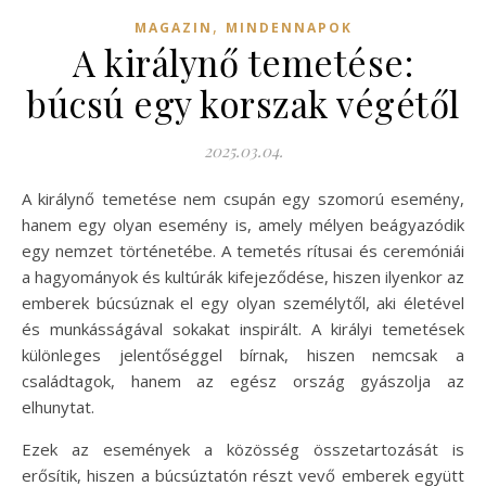
,
MAGAZIN
MINDENNAPOK
A királynő temetése:
búcsú egy korszak végétől
2025.03.04.
A királynő temetése nem csupán egy szomorú esemény,
hanem egy olyan esemény is, amely mélyen beágyazódik
egy nemzet történetébe. A temetés rítusai és ceremóniái
a hagyományok és kultúrák kifejeződése, hiszen ilyenkor az
emberek búcsúznak el egy olyan személytől, aki életével
és munkásságával sokakat inspirált. A királyi temetések
különleges jelentőséggel bírnak, hiszen nemcsak a
családtagok, hanem az egész ország gyászolja az
elhunytat.
Ezek az események a közösség összetartozását is
erősítik, hiszen a búcsúztatón részt vevő emberek együtt