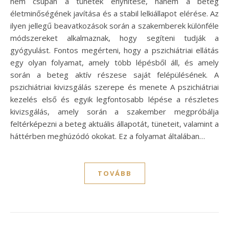
nem csupán a tünetek enyhítése, hanem a beteg
életminőségének javítása és a stabil lelkiállapot elérése. Az
ilyen jellegű beavatkozások során a szakemberek különféle
módszereket alkalmaznak, hogy segíteni tudják a
gyógyulást. Fontos megérteni, hogy a pszichiátriai ellátás
egy olyan folyamat, amely több lépésből áll, és amely
során a beteg aktív részese saját felépülésének. A
pszichiátriai kivizsgálás szerepe és menete A pszichiátriai
kezelés első és egyik legfontosabb lépése a részletes
kivizsgálás, amely során a szakember megpróbálja
feltérképezni a beteg aktuális állapotát, tüneteit, valamint a
háttérben meghúzódó okokat. Ez a folyamat általában…
TOVÁBB