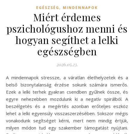
,
EGÉSZSÉG
MINDENNAPOK
Miért érdemes
pszichológushoz menni és
hogyan segíthet a lelki
egészségben
2026.05.23.
A mindennapok stressze, a váratlan élethelyzetek és a
belső bizonytalanság érzése sokunk számára ismerős.
Ezek a lelki terhek gyakran csendben gyűlnek össze, és
egyre nehezebben mozdulunk ki a negatív spirálból. A
beszélgetés és a megértés azonban erőteljes eszköz
lehet a lelki egyensúly visszaszerzésében. Sokszor mégis
vonakodunk segítséget kérni, mert nem mindig értjük,
milyen módon tud egy szakember támogatást nyújtani.