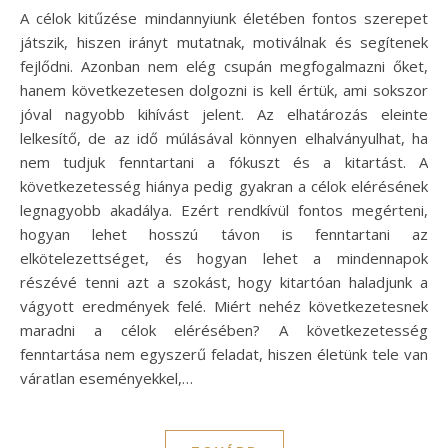
A célok kitűzése mindannyiunk életében fontos szerepet
játszik, hiszen irányt mutatnak, motiválnak és segítenek
fejlődni. Azonban nem elég csupán megfogalmazni őket,
hanem következetesen dolgozni is kell értük, ami sokszor
jóval nagyobb kihívást jelent. Az elhatározás eleinte
lelkesítő, de az idő múlásával könnyen elhalványulhat, ha
nem tudjuk fenntartani a fókuszt és a kitartást. A
következetesség hiánya pedig gyakran a célok elérésének
legnagyobb akadálya. Ezért rendkívül fontos megérteni,
hogyan lehet hosszú távon is fenntartani az
elkötelezettséget, és hogyan lehet a mindennapok
részévé tenni azt a szokást, hogy kitartóan haladjunk a
vágyott eredmények felé. Miért nehéz következetesnek
maradni a célok elérésében? A következetesség
fenntartása nem egyszerű feladat, hiszen életünk tele van
váratlan eseményekkel,…