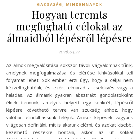
,
GAZDASÁG
MINDENNAPOK
Hogyan teremts
megfogható célokat az
álmaidból lépésről lépésre
2026.05.22.
Az álmok megvalósítása sokszor távoli vágyálomnak tűnik,
amelynek megfogalmazása és elérése kihívásokkal teli
folyamat lehet. Sok ember érzi úgy, hogy a céljai nem
kézzelfoghatóak, és ezért elmarad a cselekvés vagy a
haladás. Az álmaink gyakran absztrakt gondolatokként
élnek bennünk, amelyek helyett egy konkrét, lépésről
lépésre követhető tervre van szükség ahhoz, hogy
valóban elindulhassunk feléjük. Amikor képesek vagyunk
világosan definiálni, mit is akarunk elérni, és azokat kisebb,
kezelhető részekre bontani, akkor az út sokkal