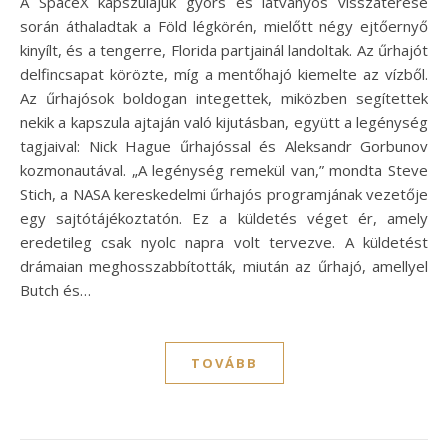
A SpaceX kapszulájuk gyors és látványos visszatérése
során áthaladtak a Föld légkörén, mielőtt négy ejtőernyő
kinyílt, és a tengerre, Florida partjainál landoltak. Az űrhajót
delfincsapat körözte, míg a mentőhajó kiemelte az vízből.
Az űrhajósok boldogan integettek, miközben segítettek
nekik a kapszula ajtaján való kijutásban, együtt a legénység
tagjaival: Nick Hague űrhajóssal és Aleksandr Gorbunov
kozmonautával. „A legénység remekül van,” mondta Steve
Stich, a NASA kereskedelmi űrhajós programjának vezetője
egy sajtótájékoztatón. Ez a küldetés véget ér, amely
eredetileg csak nyolc napra volt tervezve. A küldetést
drámaian meghosszabbították, miután az űrhajó, amellyel
Butch és…
TOVÁBB