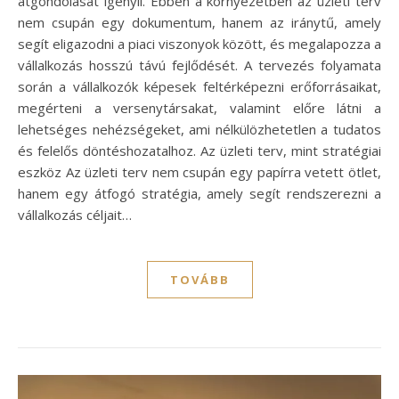
átgondolását igényli. Ebben a környezetben az üzleti terv
nem csupán egy dokumentum, hanem az iránytű, amely
segít eligazodni a piaci viszonyok között, és megalapozza a
vállalkozás hosszú távú fejlődését. A tervezés folyamata
során a vállalkozók képesek feltérképezni erőforrásaikat,
megérteni a versenytársakat, valamint előre látni a
lehetséges nehézségeket, ami nélkülözhetetlen a tudatos
és felelős döntéshozatalhoz. Az üzleti terv, mint stratégiai
eszköz Az üzleti terv nem csupán egy papírra vetett ötlet,
hanem egy átfogó stratégia, amely segít rendszerezni a
vállalkozás céljait…
TOVÁBB