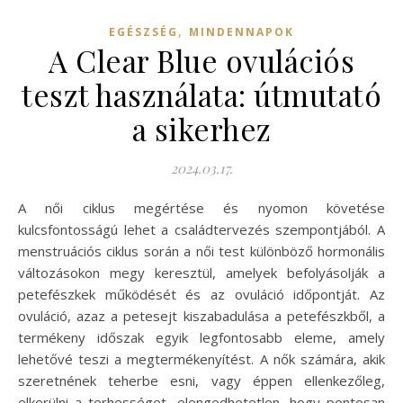
,
EGÉSZSÉG
MINDENNAPOK
A Clear Blue ovulációs
teszt használata: útmutató
a sikerhez
2024.03.17.
A női ciklus megértése és nyomon követése
kulcsfontosságú lehet a családtervezés szempontjából. A
menstruációs ciklus során a női test különböző hormonális
változásokon megy keresztül, amelyek befolyásolják a
petefészkek működését és az ovuláció időpontját. Az
ovuláció, azaz a petesejt kiszabadulása a petefészkből, a
termékeny időszak egyik legfontosabb eleme, amely
lehetővé teszi a megtermékenyítést. A nők számára, akik
szeretnének teherbe esni, vagy éppen ellenkezőleg,
elkerülni a terhességet, elengedhetetlen, hogy pontosan