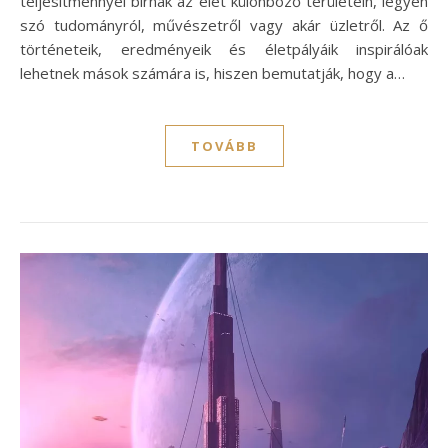
teljesítménnyel bírnak az élet különböző területein, legyen
szó tudományról, művészetről vagy akár üzletről. Az ő
történeteik, eredményeik és életpályáik inspirálóak
lehetnek mások számára is, hiszen bemutatják, hogy a…
TOVÁBB