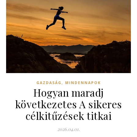
,
GAZDASÁG
MINDENNAPOK
Hogyan maradj
következetes A sikeres
célkitűzések titkai
2026.04.01.