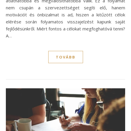
átláthatóbbá és megvalósíthatóbbá válik. Ez a folyamat
nem csupán a szervezettséget segíti elő, hanem
motivációt és önbizalmat is ad, hiszen a kitűzött célok
elérése során folyamatos visszajelzést kapunk saját
fejlődésünkről. Miért fontos a célokat megfoghatóvá tenni?
A…
TOVÁBB