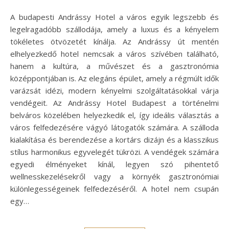
A budapesti Andrássy Hotel a város egyik legszebb és
legelragadóbb szállodája, amely a luxus és a kényelem
tökéletes ötvözetét kínálja. Az Andrássy út mentén
elhelyezkedő hotel nemcsak a város szívében található,
hanem a kultúra, a művészet és a gasztronómia
középpontjában is. Az elegáns épület, amely a régmúlt idők
varázsát idézi, modern kényelmi szolgáltatásokkal várja
vendégeit. Az Andrássy Hotel Budapest a történelmi
belváros közelében helyezkedik el, így ideális választás a
város felfedezésére vágyó látogatók számára. A szálloda
kialakítása és berendezése a kortárs dizájn és a klasszikus
stílus harmonikus egyvelegét tükrözi. A vendégek számára
egyedi élményeket kínál, legyen szó pihentető
wellnesskezelésekről vagy a környék gasztronómiai
különlegességeinek felfedezéséről. A hotel nem csupán
egy…