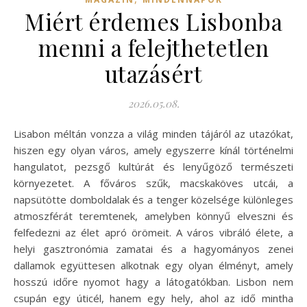
Miért érdemes Lisbonba
menni a felejthetetlen
utazásért
2026.05.08.
Lisabon méltán vonzza a világ minden tájáról az utazókat,
hiszen egy olyan város, amely egyszerre kínál történelmi
hangulatot, pezsgő kultúrát és lenyűgöző természeti
környezetet. A főváros szűk, macskaköves utcái, a
napsütötte domboldalak és a tenger közelsége különleges
atmoszférát teremtenek, amelyben könnyű elveszni és
felfedezni az élet apró örömeit. A város vibráló élete, a
helyi gasztronómia zamatai és a hagyományos zenei
dallamok együttesen alkotnak egy olyan élményt, amely
hosszú időre nyomot hagy a látogatókban. Lisbon nem
csupán egy úticél, hanem egy hely, ahol az idő mintha