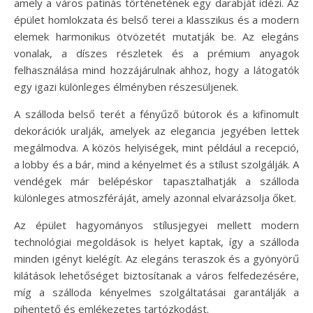
amely a város patinás történetének egy darabját idézi. Az
épület homlokzata és belső terei a klasszikus és a modern
elemek harmonikus ötvözetét mutatják be. Az elegáns
vonalak, a díszes részletek és a prémium anyagok
felhasználása mind hozzájárulnak ahhoz, hogy a látogatók
egy igazi különleges élményben részesüljenek.
A szálloda belső terét a fényűző bútorok és a kifinomult
dekorációk uralják, amelyek az elegancia jegyében lettek
megálmodva. A közös helyiségek, mint például a recepció,
a lobby és a bár, mind a kényelmet és a stílust szolgálják. A
vendégek már belépéskor tapasztalhatják a szálloda
különleges atmoszféráját, amely azonnal elvarázsolja őket.
Az épület hagyományos stílusjegyei mellett modern
technológiai megoldások is helyet kaptak, így a szálloda
minden igényt kielégít. Az elegáns teraszok és a gyönyörű
kilátások lehetőséget biztosítanak a város felfedezésére,
míg a szálloda kényelmes szolgáltatásai garantálják a
pihentető és emlékezetes tartózkodást.