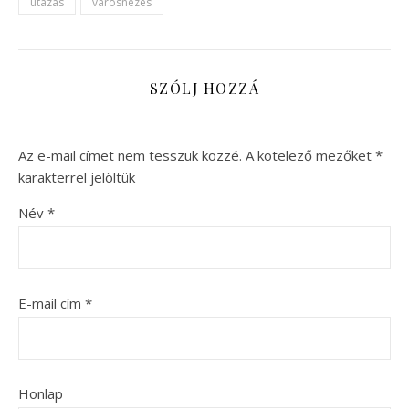
utazás
városnézés
SZÓLJ HOZZÁ
Az e-mail címet nem tesszük közzé.
A kötelező mezőket
*
karakterrel jelöltük
Név
*
E-mail cím
*
Honlap