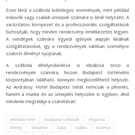
Ezen kívül a szálloda különleges események, mint például
esküvők vagy családi ünnepek számára is kínál helyszínt. A
varázslatos környezet és a professzionális szolgáltatások
biztosítják, hogy minden rendezvény emlékezetes legyen.
A vendégek számára egyedi igények alapján kínálnak
szolgáltatásokat, így a rendezvények valóban személyre
szabott élményt nyújtanak.
A szálloda elhelyezkedése is ideálissá teszi a
rendezvények számára, hiszen Budapest történelmi
központjában található, könnyen megközelíthető helyszín.
Az Andrássy Hotel Budapest tehát nemcsak a pihenés,
hanem a munka és az ünneplés helyszíne is egyben, ahol
mindenki megtalálja a számításait.
andrássy hotel
budapesti szállodák
elegancia
élmény
kényelem
luxus
szállás
turizmus