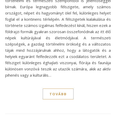
történelmi és természeti szempontból is jelentőséggel
bírnak. Európa legnagyobb félszigete, amely számos
országot, népet és hagyományt ölel fel, különleges helyet
foglal el a kontinens térképén. A félszigetek kialakulása és
története számos izgalmas felfedezést kínál, hiszen ezek a
földrajzi formák gyakran szorosan összefonódnak az itt élő
népek kultúrájával és életmódjával. A természeti
szépségek, a gazdag történelmi örökség és a változatos
tájak mind hozzájárulnak ahhoz, hogy a látogatók és a
helyiek egyaránt felfedezzék ezt a csodálatos területet. A
félsziget különleges éghajlati viszonyai, flórája és faunája
különösen vonzóvá teszik az utazók számára, akik az aktív
pihenés vagy a kulturális…
TOVÁBB