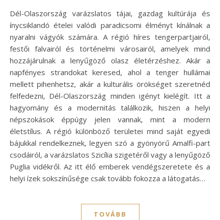
Dél-Olaszország varázslatos tájai, gazdag kultúrája és
ínycsiklandó ételei valódi paradicsomi élményt kínálnak a
nyaralni vágyók számára. A régió híres tengerpartjairól,
festői falvairól és történelmi városairól, amelyek mind
hozzájárulnak a lenyűgöző olasz életérzéshez. Akár a
napfényes strandokat keresed, ahol a tenger hullámai
mellett pihenhetsz, akár a kulturális örökséget szeretnéd
felfedezni, Dél-Olaszország minden igényt kielégít. Itt a
hagyomány és a modernitás találkozik, hiszen a helyi
népszokások éppúgy jelen vannak, mint a modern
életstílus. A régió különböző területei mind saját egyedi
bájukkal rendelkeznek, legyen szó a gyönyörű Amalfi-part
csodáiról, a varázslatos Szicília szigetéről vagy a lenyűgöző
Puglia vidékről. Az itt élő emberek vendégszeretete és a
helyi ízek sokszínűsége csak tovább fokozza a látogatás…
TOVÁBB