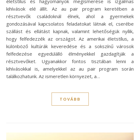
életstílus és hagyományok megismerése is izgalmas
kihívások elé állít. Az au pair program keretében a
résztvevők családoknál élnek, ahol a gyermekek
gondozásával kapcsolatos feladatokat látnak el, cserébe
szállást és ellátást kapnak, valamint lehetőségük nyílik,
hogy felfedezzék az országot. Az amerikai életstílus, a
különböző kultúrák keveredése és a sokszínű városok
felfedezése egyedülálló élményekkel gazdagítják a
résztvevőket. Ugyanakkor fontos tisztában lenni a
kihívásokkal is, amelyekkel az au pair program során
találkozhatunk. Az ismeretlen környezet, a…
TOVÁBB