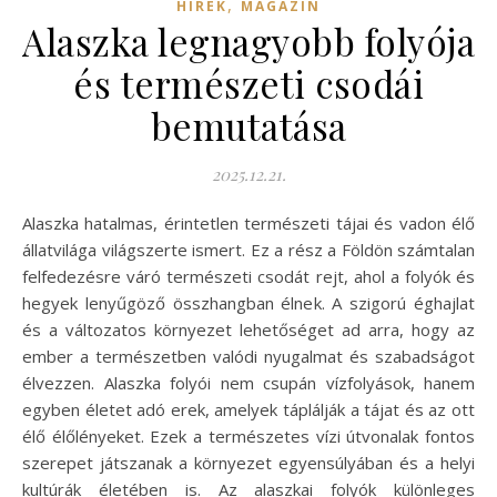
,
HÍREK
MAGAZIN
Alaszka legnagyobb folyója
és természeti csodái
bemutatása
2025.12.21.
Alaszka hatalmas, érintetlen természeti tájai és vadon élő
állatvilága világszerte ismert. Ez a rész a Földön számtalan
felfedezésre váró természeti csodát rejt, ahol a folyók és
hegyek lenyűgöző összhangban élnek. A szigorú éghajlat
és a változatos környezet lehetőséget ad arra, hogy az
ember a természetben valódi nyugalmat és szabadságot
élvezzen. Alaszka folyói nem csupán vízfolyások, hanem
egyben életet adó erek, amelyek táplálják a tájat és az ott
élő élőlényeket. Ezek a természetes vízi útvonalak fontos
szerepet játszanak a környezet egyensúlyában és a helyi
kultúrák életében is. Az alaszkai folyók különleges