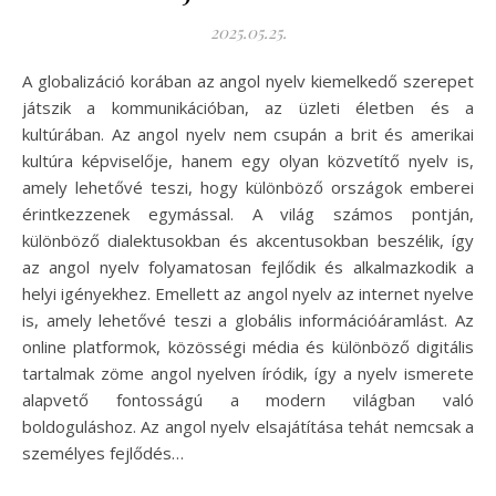
2025.05.25.
A globalizáció korában az angol nyelv kiemelkedő szerepet
játszik a kommunikációban, az üzleti életben és a
kultúrában. Az angol nyelv nem csupán a brit és amerikai
kultúra képviselője, hanem egy olyan közvetítő nyelv is,
amely lehetővé teszi, hogy különböző országok emberei
érintkezzenek egymással. A világ számos pontján,
különböző dialektusokban és akcentusokban beszélik, így
az angol nyelv folyamatosan fejlődik és alkalmazkodik a
helyi igényekhez. Emellett az angol nyelv az internet nyelve
is, amely lehetővé teszi a globális információáramlást. Az
online platformok, közösségi média és különböző digitális
tartalmak zöme angol nyelven íródik, így a nyelv ismerete
alapvető fontosságú a modern világban való
boldoguláshoz. Az angol nyelv elsajátítása tehát nemcsak a
személyes fejlődés…