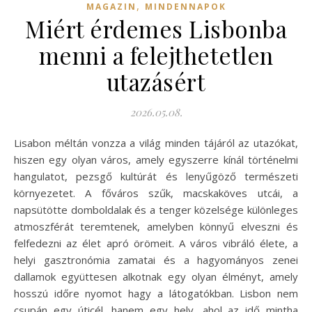
,
MAGAZIN
MINDENNAPOK
Miért érdemes Lisbonba
menni a felejthetetlen
utazásért
2026.05.08.
Lisabon méltán vonzza a világ minden tájáról az utazókat,
hiszen egy olyan város, amely egyszerre kínál történelmi
hangulatot, pezsgő kultúrát és lenyűgöző természeti
környezetet. A főváros szűk, macskaköves utcái, a
napsütötte domboldalak és a tenger közelsége különleges
atmoszférát teremtenek, amelyben könnyű elveszni és
felfedezni az élet apró örömeit. A város vibráló élete, a
helyi gasztronómia zamatai és a hagyományos zenei
dallamok együttesen alkotnak egy olyan élményt, amely
hosszú időre nyomot hagy a látogatókban. Lisbon nem
csupán egy úticél, hanem egy hely, ahol az idő mintha