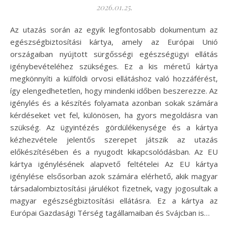
2026.01.25.
Az utazás során az egyik legfontosabb dokumentum az
egészségbiztosítási kártya, amely az Európai Unió
országaiban nyújtott sürgősségi egészségügyi ellátás
igénybevételéhez szükséges. Ez a kis méretű kártya
megkönnyíti a külföldi orvosi ellátáshoz való hozzáférést,
így elengedhetetlen, hogy mindenki időben beszerezze. Az
igénylés és a készítés folyamata azonban sokak számára
kérdéseket vet fel, különösen, ha gyors megoldásra van
szükség. Az ügyintézés gördülékenysége és a kártya
kézhezvétele jelentős szerepet játszik az utazás
előkészítésében és a nyugodt kikapcsolódásban. Az EU
kártya igénylésének alapvető feltételei Az EU kártya
igénylése elsősorban azok számára elérhető, akik magyar
társadalombiztosítási járulékot fizetnek, vagy jogosultak a
magyar egészségbiztosítási ellátásra. Ez a kártya az
Európai Gazdasági Térség tagállamaiban és Svájcban is…