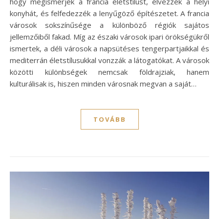
hogy megismerjék a francia életstílust, élvezzék a helyi
konyhát, és felfedezzék a lenyűgöző építészetet. A francia
városok sokszínűsége a különböző régiók sajátos
jellemzőiből fakad. Míg az északi városok ipari örökségükről
ismertek, a déli városok a napsütéses tengerpartjaikkal és
mediterrán életstílusukkal vonzzák a látogatókat. A városok
közötti különbségek nemcsak földrajziak, hanem
kulturálisak is, hiszen minden városnak megvan a saját…
TOVÁBB