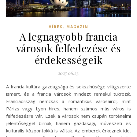
,
HÍREK
MAGAZIN
A legnagyobb francia
városok felfedezése és
érdekességeik
2025.06.23.
A francia kultúra gazdagsága és sokszínűsége világszerte
ismert, és a francia városok mindezt remekül tükrözik.
Franciaország nemcsak a romantikus városairól, mint
Párizs vagy Lyon híres, hanem számos más város is
felfedezésre vár. Ezek a városok nem csupán történelmi
jelentőséggel bírnak, hanem gazdasági, művészeti és
kulturális központokká is váltak. Az emberek érkeznek ide,