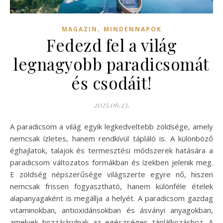
,
MAGAZIN
MINDENNAPOK
Fedezd fel a világ
legnagyobb paradicsomát
és csodáit!
2025.06.23.
A paradicsom a világ egyik legkedveltebb zöldsége, amely
nemcsak ízletes, hanem rendkívül tápláló is. A különböző
éghajlatok, talajok és termesztési módszerek hatására a
paradicsom változatos formákban és ízekben jelenik meg.
E zöldség népszerűsége világszerte egyre nő, hiszen
nemcsak frissen fogyasztható, hanem különféle ételek
alapanyagaként is megállja a helyét. A paradicsom gazdag
vitaminokban, antioxidánsokban és ásványi anyagokban,
amelyek hozzájárulnak az egészséges táplálkozáshoz. A