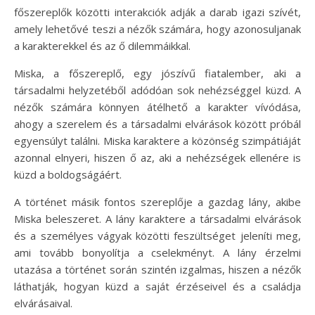
főszereplők közötti interakciók adják a darab igazi szívét,
amely lehetővé teszi a nézők számára, hogy azonosuljanak
a karakterekkel és az ő dilemmáikkal.
Miska, a főszereplő, egy jószívű fiatalember, aki a
társadalmi helyzetéből adódóan sok nehézséggel küzd. A
nézők számára könnyen átélhető a karakter vívódása,
ahogy a szerelem és a társadalmi elvárások között próbál
egyensúlyt találni. Miska karaktere a közönség szimpátiáját
azonnal elnyeri, hiszen ő az, aki a nehézségek ellenére is
küzd a boldogságáért.
A történet másik fontos szereplője a gazdag lány, akibe
Miska beleszeret. A lány karaktere a társadalmi elvárások
és a személyes vágyak közötti feszültséget jeleníti meg,
ami tovább bonyolítja a cselekményt. A lány érzelmi
utazása a történet során szintén izgalmas, hiszen a nézők
láthatják, hogyan küzd a saját érzéseivel és a családja
elvárásaival.