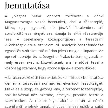
bemutatása
A „Mágnás Miska” operett története a vidéki
Magyarországra vezet bennünket, ahol a főszereplő,
Miska, egy egyszerű, de jószívű fiatalember, aki
sorsfordító események szemtanúja és aktív résztvevője
lesz. A cselekmény középpontjában a társadalmi
különbségek és a szerelem áll, amelyek összefonódása
egyedi és szórakoztató módon jelenik meg a színpadon. Az
operett zenéje és szövegei szórakoztatóak, ugyanakkor
mély érzelmeket is közvetítenek, ami lehetővé teszi a
közönség számára, hogy azonosuljanak a szereplőkkel.
A karakterek közötti interakciók és konfliktusok bemutatása
kiemeli a társadalmi normák és elvárások feszültségét.
Miska és a szép, de gazdag lány, a történet főszereplője,
sok kihívással néz szembe, amelyek próbára teszik a
szerelmüket. A cselekmény alakulása során a nézők
szemtanúi lehetnek annak, ahogyan a szereplők a saját