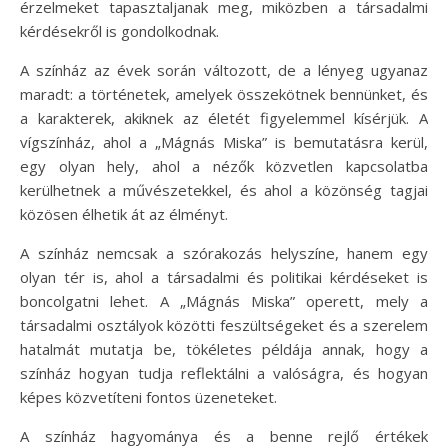
érzelmeket tapasztaljanak meg, miközben a társadalmi
kérdésekről is gondolkodnak.
A színház az évek során változott, de a lényeg ugyanaz
maradt: a történetek, amelyek összekötnek bennünket, és
a karakterek, akiknek az életét figyelemmel kísérjük. A
vígszínház, ahol a „Mágnás Miska” is bemutatásra kerül,
egy olyan hely, ahol a nézők közvetlen kapcsolatba
kerülhetnek a művészetekkel, és ahol a közönség tagjai
közösen élhetik át az élményt.
A színház nemcsak a szórakozás helyszíne, hanem egy
olyan tér is, ahol a társadalmi és politikai kérdéseket is
boncolgatni lehet. A „Mágnás Miska” operett, mely a
társadalmi osztályok közötti feszültségeket és a szerelem
hatalmát mutatja be, tökéletes példája annak, hogy a
színház hogyan tudja reflektálni a valóságra, és hogyan
képes közvetíteni fontos üzeneteket.
A színház hagyománya és a benne rejlő értékek