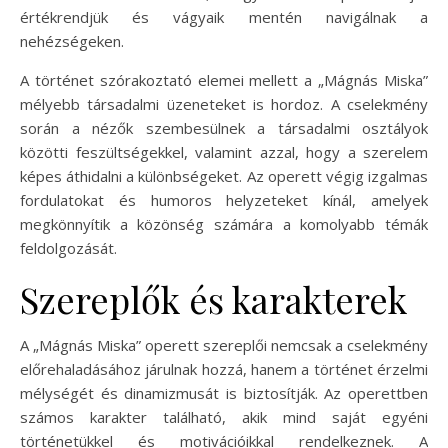
értékrendjük és vágyaik mentén navigálnak a
nehézségeken.
A történet szórakoztató elemei mellett a „Mágnás Miska”
mélyebb társadalmi üzeneteket is hordoz. A cselekmény
során a nézők szembesülnek a társadalmi osztályok
közötti feszültségekkel, valamint azzal, hogy a szerelem
képes áthidalni a különbségeket. Az operett végig izgalmas
fordulatokat és humoros helyzeteket kínál, amelyek
megkönnyítik a közönség számára a komolyabb témák
feldolgozását.
Szereplők és karakterek
A „Mágnás Miska” operett szereplői nemcsak a cselekmény
előrehaladásához járulnak hozzá, hanem a történet érzelmi
mélységét és dinamizmusát is biztosítják. Az operettben
számos karakter található, akik mind saját egyéni
történetükkel és motivációikkal rendelkeznek. A