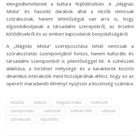
elengedhetetlenek a kultúra fejlődésében. A „Mágnás
Miska” és hasonló darabok által a nézők nemcsak
szórakoznak, hanem lehetőségük van arra is, hogy
elgondolkodjanak a társadalmi szerepekről, az érzelmi
kötődésekről és az emberi kapcsolatok bonyolultságáról.
A „Mágnás Miska” szereposztása tehát nemcsak a
szórakoztatás szempontjából fontos, hanem kulturális és
társadalmi szempontból is jelentőséggel bír. A színészek
alakítása, a történet mélysége és a karakterek közötti
dinamikus interakciók mind hozzájárulnak ahhoz, hogy ez az
operett maradandó élményt nyújtson a közönség számára.
előadás
kultúra
mágnás miska
művészet
szereposztás
színészek
színházi élet
színpad
szórakozás
vígszínház