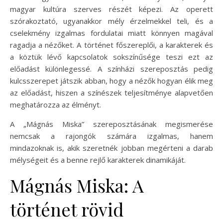
magyar kultúra szerves részét képezi. Az operett
szórakoztató, ugyanakkor mély érzelmekkel teli, és a
cselekmény izgalmas fordulatai miatt könnyen magával
ragadja a nézőket. A történet főszereplői, a karakterek és
a köztük lévő kapcsolatok sokszínűsége teszi ezt az
előadást különlegessé. A színházi szereposztás pedig
kulcsszerepet játszik abban, hogy a nézők hogyan élik meg
az előadást, hiszen a színészek teljesítménye alapvetően
meghatározza az élményt.
A „Mágnás Miska” szereposztásának megismerése
nemcsak a rajongók számára izgalmas, hanem
mindazoknak is, akik szeretnék jobban megérteni a darab
mélységeit és a benne rejlő karakterek dinamikáját.
Mágnás Miska: A
történet rövid