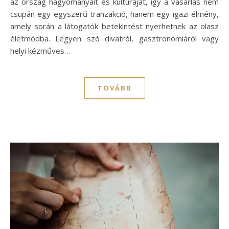
az ország hagyományait és kultúráját, így a vásárlás nem
csupán egy egyszerű tranzakció, hanem egy igazi élmény,
amely során a látogatók betekintést nyerhetnek az olasz
életmódba. Legyen szó divatról, gasztronómiáról vagy
helyi kézműves…
TOVÁBB