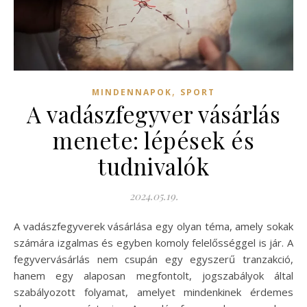
,
MINDENNAPOK
SPORT
A vadászfegyver vásárlás
menete: lépések és
tudnivalók
2024.05.19.
A vadászfegyverek vásárlása egy olyan téma, amely sokak
számára izgalmas és egyben komoly felelősséggel is jár. A
fegyvervásárlás nem csupán egy egyszerű tranzakció,
hanem egy alaposan megfontolt, jogszabályok által
szabályozott folyamat, amelyet mindenkinek érdemes