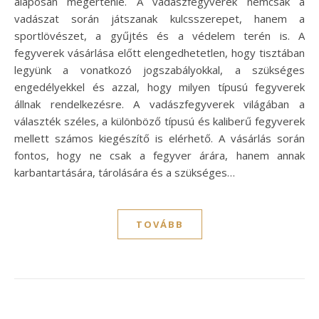
alaposan megértenie. A vadászfegyverek nemcsak a
vadászat során játszanak kulcsszerepet, hanem a
sportlövészet, a gyűjtés és a védelem terén is. A
fegyverek vásárlása előtt elengedhetetlen, hogy tisztában
legyünk a vonatkozó jogszabályokkal, a szükséges
engedélyekkel és azzal, hogy milyen típusú fegyverek
állnak rendelkezésre. A vadászfegyverek világában a
választék széles, a különböző típusú és kaliberű fegyverek
mellett számos kiegészítő is elérhető. A vásárlás során
fontos, hogy ne csak a fegyver árára, hanem annak
karbantartására, tárolására és a szükséges…
TOVÁBB