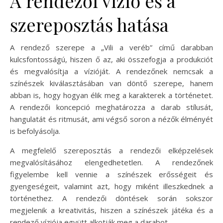
A rendezői vízió és a
szereposztás hatása
A rendező szerepe a „Vili a veréb” című darabban
kulcsfontosságú, hiszen ő az, aki összefogja a produkciót
és megvalósítja a vízióját. A rendezőnek nemcsak a
színészek kiválasztásában van döntő szerepe, hanem
abban is, hogy hogyan élik meg a karakterek a történetet.
A rendezői koncepció meghatározza a darab stílusát,
hangulatát és ritmusát, ami végső soron a nézők élményét
is befolyásolja.
A megfelelő szereposztás a rendezői elképzelések
megvalósításához elengedhetetlen. A rendezőnek
figyelembe kell vennie a színészek erősségeit és
gyengeségeit, valamint azt, hogy miként illeszkednek a
történethez. A rendezői döntések során sokszor
megjelenik a kreativitás, hiszen a színészek játéka és a
rendező víziója együtt alkotják meg a darabot.