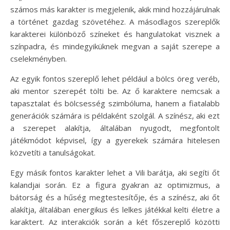
számos más karakter is megjelenik, akik mind hozzájárulnak
a történet gazdag szövetéhez. A másodlagos szereplők
karakterei különböző színeket és hangulatokat visznek a
színpadra, és mindegyiküknek megvan a saját szerepe a
cselekményben.
Az egyik fontos szereplő lehet például a bölcs öreg veréb,
aki mentor szerepét tölti be. Az ő karaktere nemcsak a
tapasztalat és bölcsesség szimbóluma, hanem a fiatalabb
generációk számára is példaként szolgál. A színész, aki ezt
a szerepet alakítja, általában nyugodt, megfontolt
játékmódot képvisel, így a gyerekek számára hitelesen
közvetíti a tanulságokat.
Egy másik fontos karakter lehet a Vili barátja, aki segíti őt
kalandjai során. Ez a figura gyakran az optimizmus, a
bátorság és a hűség megtestesítője, és a színész, aki őt
alakítja, általában energikus és lelkes játékkal kelti életre a
karaktert. Az interakciók során a két főszereplő közötti