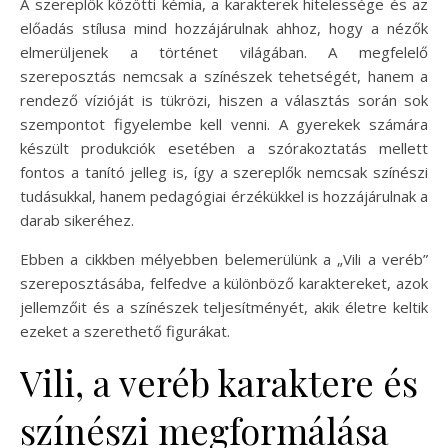
A szereplők közötti kémia, a karakterek hitelessége és az
előadás stílusa mind hozzájárulnak ahhoz, hogy a nézők
elmerüljenek a történet világában. A megfelelő
szereposztás nemcsak a színészek tehetségét, hanem a
rendező vízióját is tükrözi, hiszen a választás során sok
szempontot figyelembe kell venni. A gyerekek számára
készült produkciók esetében a szórakoztatás mellett
fontos a tanító jelleg is, így a szereplők nemcsak színészi
tudásukkal, hanem pedagógiai érzékükkel is hozzájárulnak a
darab sikeréhez.
Ebben a cikkben mélyebben belemerülünk a „Vili a veréb”
szereposztásába, felfedve a különböző karaktereket, azok
jellemzőit és a színészek teljesítményét, akik életre keltik
ezeket a szerethető figurákat.
Vili, a veréb karaktere és
színészi megformálása