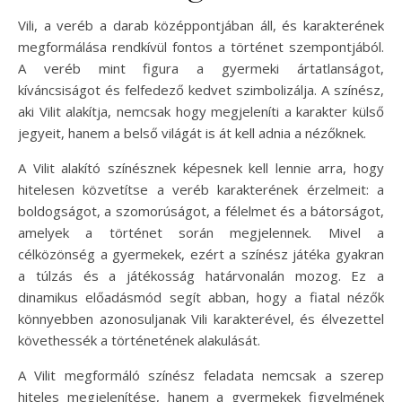
Vili, a veréb a darab középpontjában áll, és karakterének
megformálása rendkívül fontos a történet szempontjából.
A veréb mint figura a gyermeki ártatlanságot,
kíváncsiságot és felfedező kedvet szimbolizálja. A színész,
aki Vilit alakítja, nemcsak hogy megjeleníti a karakter külső
jegyeit, hanem a belső világát is át kell adnia a nézőknek.
A Vilit alakító színésznek képesnek kell lennie arra, hogy
hitelesen közvetítse a veréb karakterének érzelmeit: a
boldogságot, a szomorúságot, a félelmet és a bátorságot,
amelyek a történet során megjelennek. Mivel a
célközönség a gyermekek, ezért a színész játéka gyakran
a túlzás és a játékosság határvonalán mozog. Ez a
dinamikus előadásmód segít abban, hogy a fiatal nézők
könnyebben azonosuljanak Vili karakterével, és élvezettel
követhessék a történetének alakulását.
A Vilit megformáló színész feladata nemcsak a szerep
hiteles megjelenítése, hanem a gyermekek figyelmének