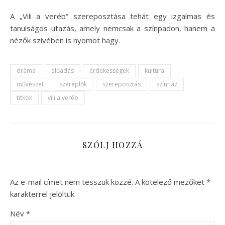
A „Vili a veréb” szereposztása tehát egy izgalmas és
tanulságos utazás, amely nemcsak a színpadon, hanem a
nézők szívében is nyomot hagy.
dráma
előadás
érdekességek
kultúra
művészet
szereplők
szereposztás
színház
titkok
vili a veréb
SZÓLJ HOZZÁ
Az e-mail címet nem tesszük közzé.
A kötelező mezőket
*
karakterrel jelöltük
Név
*