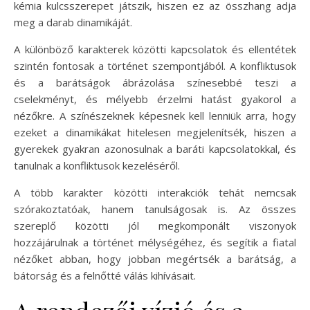
kémia kulcsszerepet játszik, hiszen ez az összhang adja
meg a darab dinamikáját.
A különböző karakterek közötti kapcsolatok és ellentétek
szintén fontosak a történet szempontjából. A konfliktusok
és a barátságok ábrázolása színesebbé teszi a
cselekményt, és mélyebb érzelmi hatást gyakorol a
nézőkre. A színészeknek képesnek kell lenniük arra, hogy
ezeket a dinamikákat hitelesen megjelenítsék, hiszen a
gyerekek gyakran azonosulnak a baráti kapcsolatokkal, és
tanulnak a konfliktusok kezeléséről.
A több karakter közötti interakciók tehát nemcsak
szórakoztatóak, hanem tanulságosak is. Az összes
szereplő közötti jól megkomponált viszonyok
hozzájárulnak a történet mélységéhez, és segítik a fiatal
nézőket abban, hogy jobban megértsék a barátság, a
bátorság és a felnőtté válás kihívásait.