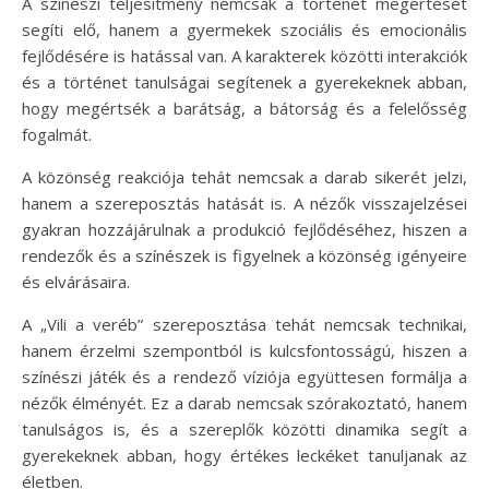
A színészi teljesítmény nemcsak a történet megértését
segíti elő, hanem a gyermekek szociális és emocionális
fejlődésére is hatással van. A karakterek közötti interakciók
és a történet tanulságai segítenek a gyerekeknek abban,
hogy megértsék a barátság, a bátorság és a felelősség
fogalmát.
A közönség reakciója tehát nemcsak a darab sikerét jelzi,
hanem a szereposztás hatását is. A nézők visszajelzései
gyakran hozzájárulnak a produkció fejlődéséhez, hiszen a
rendezők és a színészek is figyelnek a közönség igényeire
és elvárásaira.
A „Vili a veréb” szereposztása tehát nemcsak technikai,
hanem érzelmi szempontból is kulcsfontosságú, hiszen a
színészi játék és a rendező víziója együttesen formálja a
nézők élményét. Ez a darab nemcsak szórakoztató, hanem
tanulságos is, és a szereplők közötti dinamika segít a
gyerekeknek abban, hogy értékes leckéket tanuljanak az
életben.