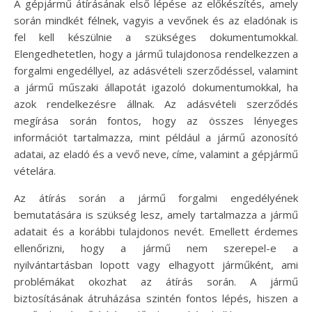
A gépjármű átírásának első lépése az előkészítés, amely
során mindkét félnek, vagyis a vevőnek és az eladónak is
fel kell készülnie a szükséges dokumentumokkal.
Elengedhetetlen, hogy a jármű tulajdonosa rendelkezzen a
forgalmi engedéllyel, az adásvételi szerződéssel, valamint
a jármű műszaki állapotát igazoló dokumentumokkal, ha
azok rendelkezésre állnak. Az adásvételi szerződés
megírása során fontos, hogy az összes lényeges
információt tartalmazza, mint például a jármű azonosító
adatai, az eladó és a vevő neve, címe, valamint a gépjármű
vételára.
Az átírás során a jármű forgalmi engedélyének
bemutatására is szükség lesz, amely tartalmazza a jármű
adatait és a korábbi tulajdonos nevét. Emellett érdemes
ellenőrizni, hogy a jármű nem szerepel-e a
nyilvántartásban lopott vagy elhagyott járműként, ami
problémákat okozhat az átírás során. A jármű
biztosításának átruházása szintén fontos lépés, hiszen a