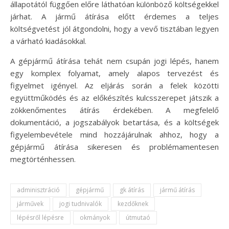
állapotától függően előre láthatóan különböző költségekkel
járhat. A jármű átírása előtt érdemes a teljes
költségvetést jól átgondolni, hogy a vevő tisztában legyen
a várható kiadásokkal.
A gépjármű átírása tehát nem csupán jogi lépés, hanem
egy komplex folyamat, amely alapos tervezést és
figyelmet igényel. Az eljárás során a felek közötti
együttműködés és az előkészítés kulcsszerepet játszik a
zökkenőmentes átírás érdekében. A megfelelő
dokumentáció, a jogszabályok betartása, és a költségek
figyelembevétele mind hozzájárulnak ahhoz, hogy a
gépjármű átírása sikeresen és problémamentesen
megtörténhessen.
adminisztráció
gépjármű
gk átírás
jármű átírás
járművek
jogi tudnivalók
kezdőknek
lépésről lépésre
okmányok
útmutaó