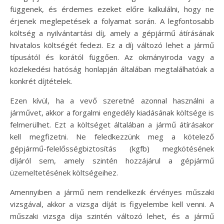
függenek, és érdemes ezeket előre kalkulálni, hogy ne
érjenek meglepetések a folyamat során. A legfontosabb
költség a nyilvántartási díj, amely a gépjármű átírásának
hivatalos költségét fedezi. Ez a díj változó lehet a jármű
típusától és korától függően. Az okmányiroda vagy a
közlekedési hatóság honlapján általában megtalálhatóak a
konkrét díjtételek.
Ezen kívül, ha a vevő szeretné azonnal használni a
járművet, akkor a forgalmi engedély kiadásának költsége is
felmerülhet. Ezt a költséget általában a jármű átírásakor
kell megfizetni. Ne feledkezzünk meg a kötelező
gépjármű-felelősségbiztosítás (kgfb) megkötésének
díjáról sem, amely szintén hozzájárul a gépjármű
üzemeltetésének költségeihez.
Amennyiben a jármű nem rendelkezik érvényes műszaki
vizsgával, akkor a vizsga díját is figyelembe kell venni. A
műszaki vizsga díja szintén változó lehet, és a jármű