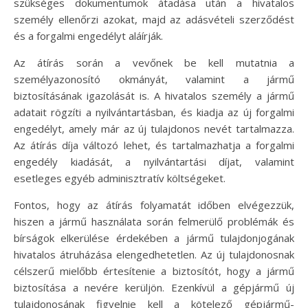
szükséges dokumentumok átadása után a hivatalos
személy ellenőrzi azokat, majd az adásvételi szerződést
és a forgalmi engedélyt aláírják.
Az átírás során a vevőnek be kell mutatnia a
személyazonosító okmányát, valamint a jármű
biztosításának igazolását is. A hivatalos személy a jármű
adatait rögzíti a nyilvántartásban, és kiadja az új forgalmi
engedélyt, amely már az új tulajdonos nevét tartalmazza.
Az átírás díja változó lehet, és tartalmazhatja a forgalmi
engedély kiadását, a nyilvántartási díjat, valamint
esetleges egyéb adminisztratív költségeket.
Fontos, hogy az átírás folyamatát időben elvégezzük,
hiszen a jármű használata során felmerülő problémák és
bírságok elkerülése érdekében a jármű tulajdonjogának
hivatalos átruházása elengedhetetlen. Az új tulajdonosnak
célszerű mielőbb értesítenie a biztosítót, hogy a jármű
biztosítása a nevére kerüljön. Ezenkívül a gépjármű új
tulajdonosának figyelnie kell a kötelező gépjármű-