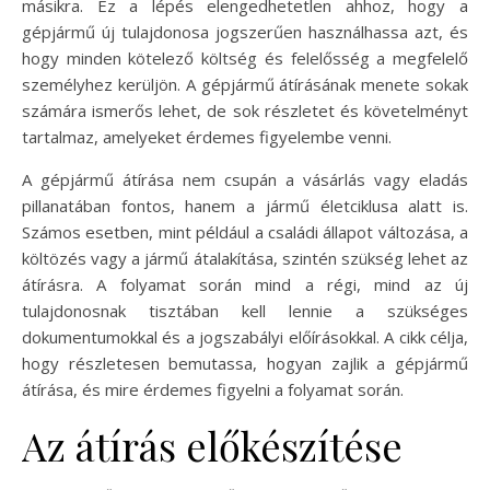
másikra. Ez a lépés elengedhetetlen ahhoz, hogy a
gépjármű új tulajdonosa jogszerűen használhassa azt, és
hogy minden kötelező költség és felelősség a megfelelő
személyhez kerüljön. A gépjármű átírásának menete sokak
számára ismerős lehet, de sok részletet és követelményt
tartalmaz, amelyeket érdemes figyelembe venni.
A gépjármű átírása nem csupán a vásárlás vagy eladás
pillanatában fontos, hanem a jármű életciklusa alatt is.
Számos esetben, mint például a családi állapot változása, a
költözés vagy a jármű átalakítása, szintén szükség lehet az
átírásra. A folyamat során mind a régi, mind az új
tulajdonosnak tisztában kell lennie a szükséges
dokumentumokkal és a jogszabályi előírásokkal. A cikk célja,
hogy részletesen bemutassa, hogyan zajlik a gépjármű
átírása, és mire érdemes figyelni a folyamat során.
Az átírás előkészítése