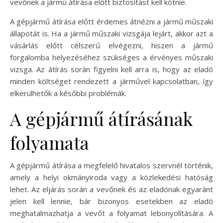
vevőnek a jármű átírása előtt biztosítást kell kötnie.
A gépjármű átírása előtt érdemes átnézni a jármű műszaki
állapotát is. Ha a jármű műszaki vizsgája lejárt, akkor azt a
vásárlás előtt célszerű elvégezni, hiszen a jármű
forgalomba helyezéséhez szükséges a érvényes műszaki
vizsga. Az átírás során figyelni kell arra is, hogy az eladó
minden költséget rendezett a járművel kapcsolatban, így
elkerülhetők a későbbi problémák.
A gépjármű átírásának
folyamata
A gépjármű átírása a megfelelő hivatalos szervnél történik,
amely a helyi okmányiroda vagy a közlekedési hatóság
lehet. Az eljárás során a vevőnek és az eladónak egyaránt
jelen kell lennie, bár bizonyos esetekben az eladó
meghatalmazhatja a vevőt a folyamat lebonyolítására. A