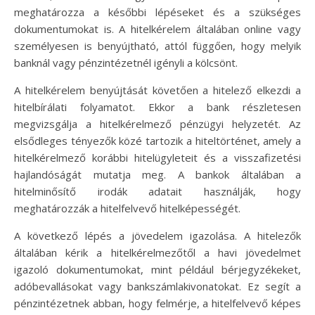
meghatározza a későbbi lépéseket és a szükséges
dokumentumokat is. A hitelkérelem általában online vagy
személyesen is benyújtható, attól függően, hogy melyik
banknál vagy pénzintézetnél igényli a kölcsönt.
A hitelkérelem benyújtását követően a hitelező elkezdi a
hitelbírálati folyamatot. Ekkor a bank részletesen
megvizsgálja a hitelkérelmező pénzügyi helyzetét. Az
elsődleges tényezők közé tartozik a hiteltörténet, amely a
hitelkérelmező korábbi hitelügyleteit és a visszafizetési
hajlandóságát mutatja meg. A bankok általában a
hitelminősítő irodák adatait használják, hogy
meghatározzák a hitelfelvevő hitelképességét.
A következő lépés a jövedelem igazolása. A hitelezők
általában kérik a hitelkérelmezőtől a havi jövedelmet
igazoló dokumentumokat, mint például bérjegyzékeket,
adóbevallásokat vagy bankszámlakivonatokat. Ez segít a
pénzintézetnek abban, hogy felmérje, a hitelfelvevő képes