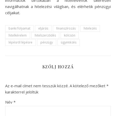
információk birtokában a hitelfelvevők sikeresen
navigálhatnak a hitelezési világban, és elérhetik pénzügyi
céljaikat.
banki folyamat
eljárás
finanszírozás
hitelezés
hitelkérelem
hitelszerződés
kölcsön
lépésről lépésre
pénzügy
ügyintézés
SZÓLJ HOZZÁ
Az e-mail címet nem tesszük közzé.
A kötelező mezőket
*
karakterrel jelöltük
Név
*