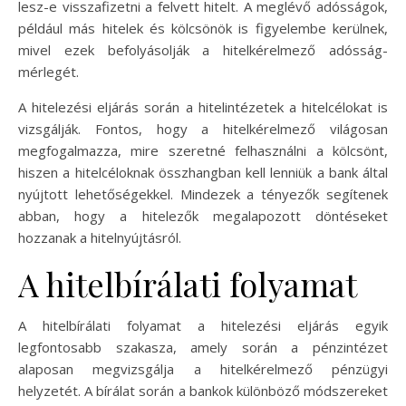
lesz-e visszafizetni a felvett hitelt. A meglévő adósságok,
például más hitelek és kölcsönök is figyelembe kerülnek,
mivel ezek befolyásolják a hitelkérelmező adósság-
mérlegét.
A hitelezési eljárás során a hitelintézetek a hitelcélokat is
vizsgálják. Fontos, hogy a hitelkérelmező világosan
megfogalmazza, mire szeretné felhasználni a kölcsönt,
hiszen a hitelcéloknak összhangban kell lenniük a bank által
nyújtott lehetőségekkel. Mindezek a tényezők segítenek
abban, hogy a hitelezők megalapozott döntéseket
hozzanak a hitelnyújtásról.
A hitelbírálati folyamat
A hitelbírálati folyamat a hitelezési eljárás egyik
legfontosabb szakasza, amely során a pénzintézet
alaposan megvizsgálja a hitelkérelmező pénzügyi
helyzetét. A bírálat során a bankok különböző módszereket