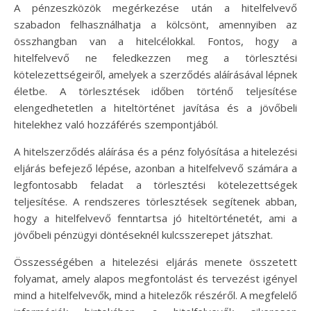
A pénzeszközök megérkezése után a hitelfelvevő
szabadon felhasználhatja a kölcsönt, amennyiben az
összhangban van a hitelcélokkal. Fontos, hogy a
hitelfelvevő ne feledkezzen meg a törlesztési
kötelezettségeiről, amelyek a szerződés aláírásával lépnek
életbe. A törlesztések időben történő teljesítése
elengedhetetlen a hiteltörténet javítása és a jövőbeli
hitelekhez való hozzáférés szempontjából.
A hitelszerződés aláírása és a pénz folyósítása a hitelezési
eljárás befejező lépése, azonban a hitelfelvevő számára a
legfontosabb feladat a törlesztési kötelezettségek
teljesítése. A rendszeres törlesztések segítenek abban,
hogy a hitelfelvevő fenntartsa jó hiteltörténetét, ami a
jövőbeli pénzügyi döntéseknél kulcsszerepet játszhat.
Összességében a hitelezési eljárás menete összetett
folyamat, amely alapos megfontolást és tervezést igényel
mind a hitelfelvevők, mind a hitelezők részéről. A megfelelő