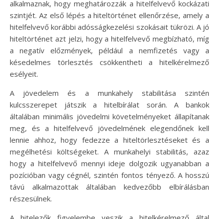
alkalmaznak, hogy meghatározzák a hitelfelvevő kockázati
szintjét. Az első lépés a hiteltörténet ellenőrzése, amely a
hitelfelvevő korábbi adósságkezelési szokásait tükrözi. A jó
hiteltörténet azt jelzi, hogy a hitelfelvevő megbízható, míg
a negatív előzmények, például a nemfizetés vagy a
késedelmes törlesztés csökkentheti a hitelkérelmező
esélyeit.
A jövedelem és a munkahely stabilitása szintén
kulcsszerepet játszik a hitelbírálat során. A bankok
általában minimális jövedelmi követelményeket állapítanak
meg, és a hitelfelvevő jövedelmének elegendőnek kell
lennie ahhoz, hogy fedezze a hiteltörlesztéseket és a
megélhetési költségeket. A munkahelyi stabilitás, azaz
hogy a hitelfelvevő mennyi ideje dolgozik ugyanabban a
pozícióban vagy cégnél, szintén fontos tényező. A hosszú
távú alkalmazottak általában kedvezőbb elbírálásban
részesülnek.
A hitelezők figyelembe veszik a hitelkérelmező által